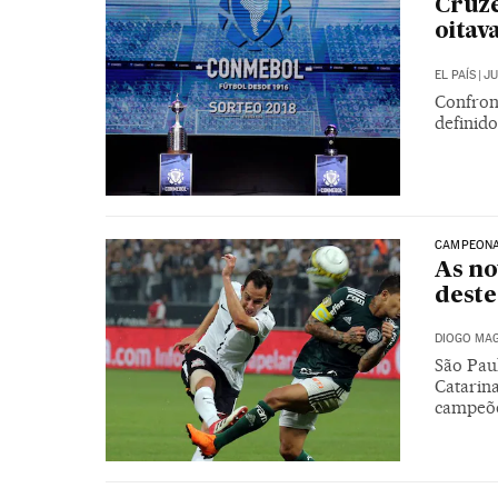
Cruze
oitav
EL PAÍS
|
JU
Confron
definido
CAMPEONA
As no
dest
DIOGO MAG
São Paul
Catarin
campeõe