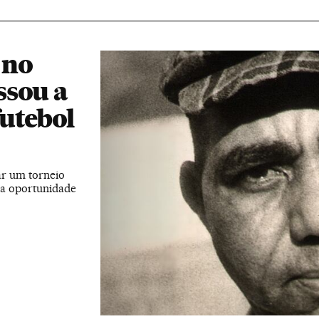
 no
ssou a
futebol
ar um torneio
o a oportunidade