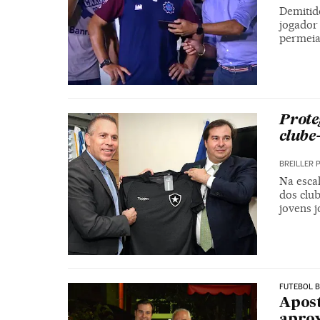
Demitid
jogador
permeia 
Prote
clube
BREILLER 
Na esca
dos club
jovens 
FUTEBOL B
Apost
aprox