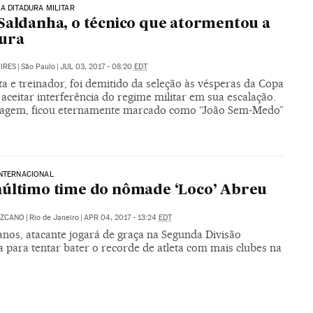
A DITADURA MILITAR
Saldanha, o técnico que atormentou a
dura
PIRES
|
São Paulo
|
JUL 03, 2017 - 08:20
EDT
ta e treinador, foi demitido da seleção às vésperas da Copa
aceitar interferência do regime militar em sua escalação.
ragem, ficou eternamente marcado como “João Sem-Medo”
INTERNACIONAL
último time do nômade ‘Loco’ Abreu
EZCANO
|
Rio de Janeiro
|
APR 04, 2017 - 13:24
EDT
anos, atacante jogará de graça na Segunda Divisão
 para tentar bater o recorde de atleta com mais clubes na