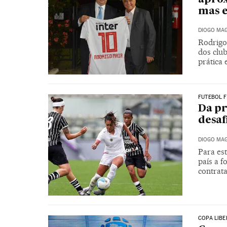
mas e
DIOGO MAG
Rodrigo 
dos clu
prática 
FUTEBOL F
Da pr
desaf
DIOGO MAG
Para es
país a f
contrata
COPA LIB