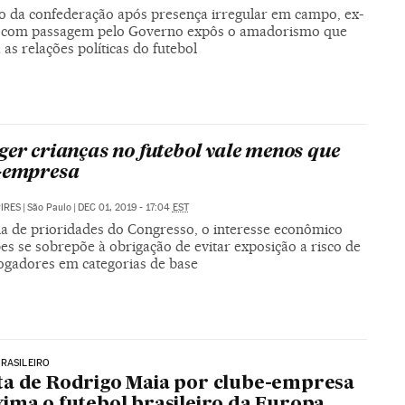
o da confederação após presença irregular em campo, ex-
 com passagem pelo Governo expôs o amadorismo que
as relações políticas do futebol
ger crianças no futebol vale menos que
-empresa
PIRES
|
São Paulo
|
DEC 01, 2019 - 17:04
EST
la de prioridades do Congresso, o interesse econômico
es se sobrepõe à obrigação de evitar exposição a risco de
jogadores em categorias de base
RASILEIRO
a de Rodrigo Maia por clube-empresa
ima o futebol brasileiro da Europa,