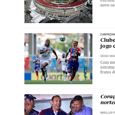
estrutu
novo co
CAMPEONA
Clube
jogo 
DIOGO MAG
Com men
estrutu
frutos d
Coraç
norte
BREILLER 