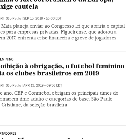
xige cautela
RI
|
São Paulo
|
SEP 15, 2019 - 10:03
EDT
Maia planeja enviar ao Congresso lei que abriria o capital
bes para empresas privadas. Figueirense, que adotou a
em 2017, enfrenta crise financeira e greve de jogadores
EMININO
oibição à obrigação, o futebol feminino
ia os clubes brasileiros em 2019
RI
|
São Paulo
|
APR 13, 2019 - 09:36
EDT
te ano, CBF e Conmebol obrigam os principais times do
ormarem time adulto e categorias de base. São Paulo
 Cristiane, da seleção brasileira
ERTADORES