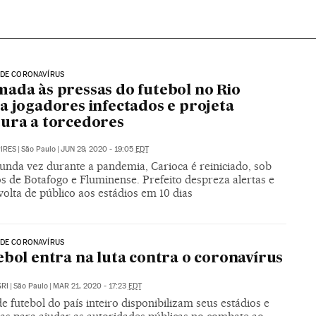
 DE CORONAVÍRUS
ada às pressas do futebol no Rio
a jogadores infectados e projeta
ura a torcedores
PIRES
|
São Paulo
|
JUN 29, 2020 - 19:05
EDT
gunda vez durante a pandemia, Carioca é reiniciado, sob
s de Botafogo e Fluminense. Prefeito despreza alertas e
volta de público aos estádios em 10 dias
 DE CORONAVÍRUS
ebol entra na luta contra o coronavírus
RI
|
São Paulo
|
MAR 21, 2020 - 17:23
EDT
e futebol do país inteiro disponibilizam seus estádios e