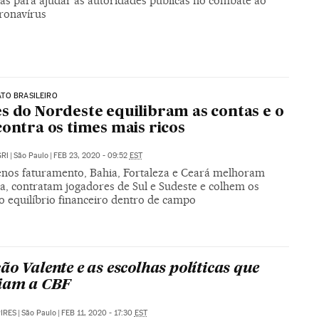
ras para ajudar as autoridades públicas no combate ao
ronavírus
TO BRASILEIRO
s do Nordeste equilibram as contas e o
contra os times mais ricos
RI
|
São Paulo
|
FEB 23, 2020 - 09:52
EST
os faturamento, Bahia, Fortaleza e Ceará melhoram
ra, contratam jogadores de Sul e Sudeste e colhem os
o equilíbrio financeiro dentro de campo
ão Valente e as escolhas políticas que
iam a CBF
PIRES
|
São Paulo
|
FEB 11, 2020 - 17:30
EST