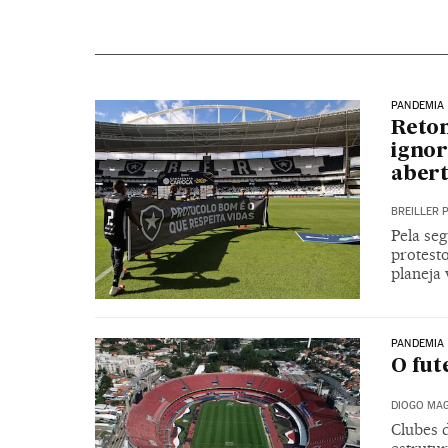
PANDEMIA
Retom
ignor
abert
BREILLER 
Pela se
protesto
planeja 
PANDEMIA
O fut
DIOGO MAG
Clubes d