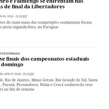
iro e Flamengo se enfrentam nas
as de final da Libertadores
N 04, 2018 - 21:29
EDT
tos do mata-mata das competições continentais foram
s nesta segunda-feira, no Paraguai
TOS ESTADUAIS
ve finais dos campeonatos estaduais
e domingo
RI
|
APR 07, 2018 - 15:11
EDT
o, Rio de Janeiro, Minas Gerais, Rio Grande do Sul, Santa
a, Paraná, Pernambuco, Bahia e Ceará conhecerão seus
s no fim de semana