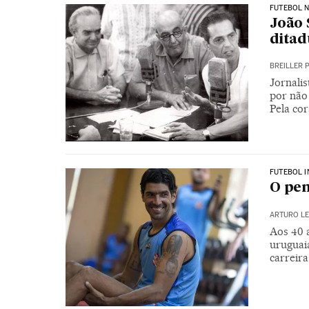
FUTEBOL N
João 
dita
BREILLER 
Jornalis
por não 
Pela co
FUTEBOL 
O pen
ARTURO L
Aos 40 
uruguaia
carreira