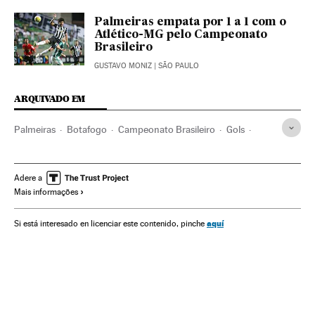
Palmeiras empata por 1 a 1 com o
Atlético-MG pelo Campeonato
Brasileiro
GUSTAVO MONIZ
| SÃO PAULO
ARQUIVADO EM
Palmeiras
Botafogo
Campeonato Brasileiro
Gols
Resultados desportivos
Jogos futebol
Liga futebol
Times esportes
Futebol
Brasil
Competições
Adere a
Mais informações
América do Sul
América Latina
Esportes
América
aquí
Si está interesado en licenciar este contenido, pinche