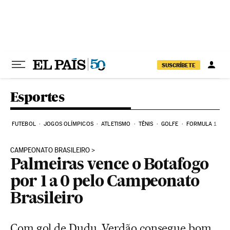
Pular para o conteúdo
SUSCRÍBETE
Esportes
FUTEBOL
JOGOS OLÍMPICOS
ATLETISMO
TÊNIS
GOLFE
FORMULA 1
CAMPEONATO BRASILEIRO
Palmeiras vence o Botafogo
por 1 a 0 pelo Campeonato
Brasileiro
Com gol de Dudu, Verdão consegue bom