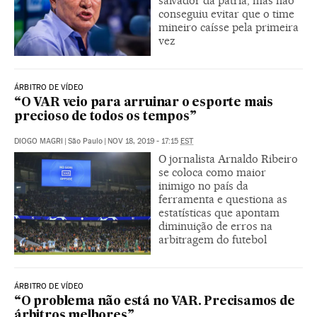
salvador da pátria, mas não
conseguiu evitar que o time
mineiro caísse pela primeira
vez
ÁRBITRO DE VÍDEO
“O VAR veio para arruinar o esporte mais
precioso de todos os tempos”
DIOGO MAGRI
|
São Paulo
|
NOV 18, 2019 - 17:15
EST
O jornalista Arnaldo Ribeiro
se coloca como maior
inimigo no país da
ferramenta e questiona as
estatísticas que apontam
diminuição de erros na
arbitragem do futebol
ÁRBITRO DE VÍDEO
“O problema não está no VAR. Precisamos de
árbitros melhores”