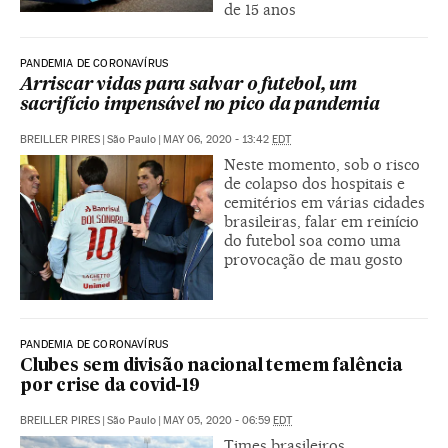
de 15 anos
PANDEMIA DE CORONAVÍRUS
Arriscar vidas para salvar o futebol, um
sacrifício impensável no pico da pandemia
BREILLER PIRES
|
São Paulo
|
MAY 06, 2020 - 13:42
EDT
Neste momento, sob o risco
de colapso dos hospitais e
cemitérios em várias cidades
brasileiras, falar em reinício
do futebol soa como uma
provocação de mau gosto
PANDEMIA DE CORONAVÍRUS
Clubes sem divisão nacional temem falência
por crise da covid-19
BREILLER PIRES
|
São Paulo
|
MAY 05, 2020 - 06:59
EDT
Times brasileiros