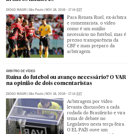
DIOGO MAGRI
|
São Paulo
|
NOV 18, 2019 - 17:14
EST
Para Renata Ruel, ex-árbitra
e comentarista, o vídeo
como é um auxílio
necessário no futebol, mas é
preciso transparência da
CBF e mais preparo da
arbitragem
ÁRBITRO DE VÍDEO
Ruína do futebol ou avanço necessário? O VAR
na opinião de dois comentaristas
DIOGO MAGRI
|
São Paulo
|
NOV 18, 2019 - 17:14
EST
Arbitragem por vídeo
levanta discussões a cada
rodada do Brasileirão e vira
tema de debate no
Legislativo nesta terça-feira.
O EL PAÍS ouve um