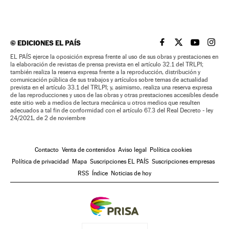
©
EDICIONES EL PAÍS
EL PAÍS BRASIL EN
EL PAÍS BRASI
EL PAÍS B
EL PA
EL PAÍS ejerce la oposición expresa frente al uso de sus obras y prestaciones en
la elaboración de revistas de prensa prevista en el artículo 32.1 del TRLPI;
también realiza la reserva expresa frente a la reproducción, distribución y
comunicación pública de sus trabajos y artículos sobre temas de actualidad
prevista en el artículo 33.1 del TRLPI; y, asimismo, realiza una reserva expresa
de las reproducciones y usos de las obras y otras prestaciones accesibles desde
este sitio web a medios de lectura mecánica u otros medios que resulten
adecuados a tal fin de conformidad con el artículo 67.3 del Real Decreto - ley
24/2021, de 2 de noviembre
Contacto
Venta de contenidos
Aviso legal
Política cookies
Política de privacidad
Mapa
Suscripciones EL PAÍS
Suscripciones empresas
RSS
Índice
Noticias de hoy