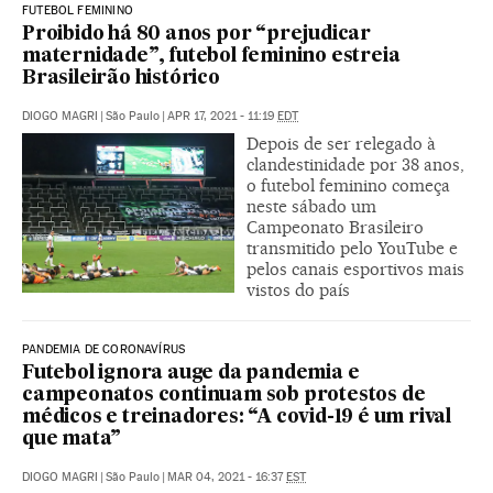
FUTEBOL FEMININO
Proibido há 80 anos por “prejudicar
maternidade”, futebol feminino estreia
Brasileirão histórico
DIOGO MAGRI
|
São Paulo
|
APR 17, 2021 - 11:19
EDT
Depois de ser relegado à
clandestinidade por 38 anos,
o futebol feminino começa
neste sábado um
Campeonato Brasileiro
transmitido pelo YouTube e
pelos canais esportivos mais
vistos do país
PANDEMIA DE CORONAVÍRUS
Futebol ignora auge da pandemia e
campeonatos continuam sob protestos de
médicos e treinadores: “A covid-19 é um rival
que mata”
DIOGO MAGRI
|
São Paulo
|
MAR 04, 2021 - 16:37
EST