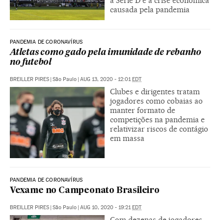
à Série D e à crise econômica
causada pela pandemia
PANDEMIA DE CORONAVÍRUS
Atletas como gado pela imunidade de rebanho
no futebol
BREILLER PIRES
|
São Paulo
|
AUG 13, 2020 - 12:01
EDT
Clubes e dirigentes tratam
jogadores como cobaias ao
manter formato de
competições na pandemia e
relativizar riscos de contágio
em massa
PANDEMIA DE CORONAVÍRUS
Vexame no Campeonato Brasileiro
BREILLER PIRES
|
São Paulo
|
AUG 10, 2020 - 19:21
EDT
Com dezenas de jogadores