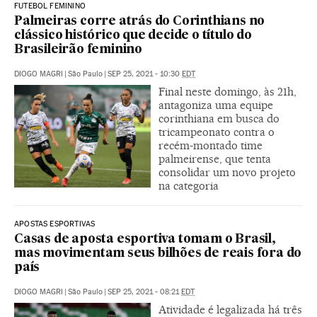
FUTEBOL FEMININO
Palmeiras corre atrás do Corinthians no
clássico histórico que decide o título do
Brasileirão feminino
DIOGO MAGRI
|
São Paulo
|
SEP 25, 2021 - 10:30
EDT
Final neste domingo, às 21h,
antagoniza uma equipe
corinthiana em busca do
tricampeonato contra o
recém-montado time
palmeirense, que tenta
consolidar um novo projeto
na categoria
APOSTAS ESPORTIVAS
Casas de aposta esportiva tomam o Brasil,
mas movimentam seus bilhões de reais fora do
país
DIOGO MAGRI
|
São Paulo
|
SEP 25, 2021 - 08:21
EDT
Atividade é legalizada há três