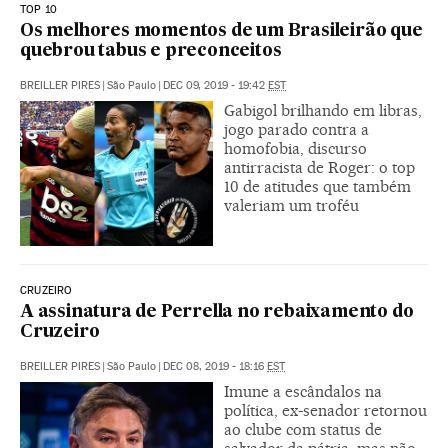
TOP 10
Os melhores momentos de um Brasileirão que
quebrou tabus e preconceitos
BREILLER PIRES
|
São Paulo
|
DEC 09, 2019 - 19:42
EST
Gabigol brilhando em libras,
jogo parado contra a
homofobia, discurso
antirracista de Roger: o top
10 de atitudes que também
valeriam um troféu
CRUZEIRO
A assinatura de Perrella no rebaixamento do
Cruzeiro
BREILLER PIRES
|
São Paulo
|
DEC 08, 2019 - 18:16
EST
Imune a escândalos na
política, ex-senador retornou
ao clube com status de