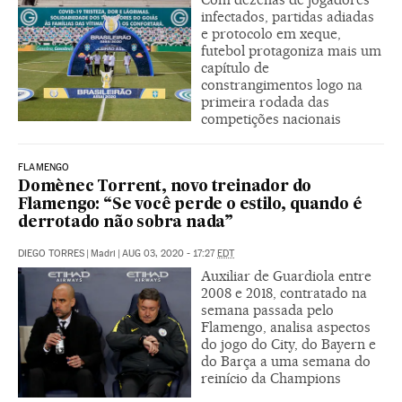
infectados, partidas adiadas
e protocolo em xeque,
futebol protagoniza mais um
capítulo de
constrangimentos logo na
primeira rodada das
competições nacionais
FLAMENGO
Domènec Torrent, novo treinador do
Flamengo: “Se você perde o estilo, quando é
derrotado não sobra nada”
DIEGO TORRES
|
Madri
|
AUG 03, 2020 - 17:27
EDT
Auxiliar de Guardiola entre
2008 e 2018, contratado na
semana passada pelo
Flamengo, analisa aspectos
do jogo do City, do Bayern e
do Barça a uma semana do
reinício da Champions