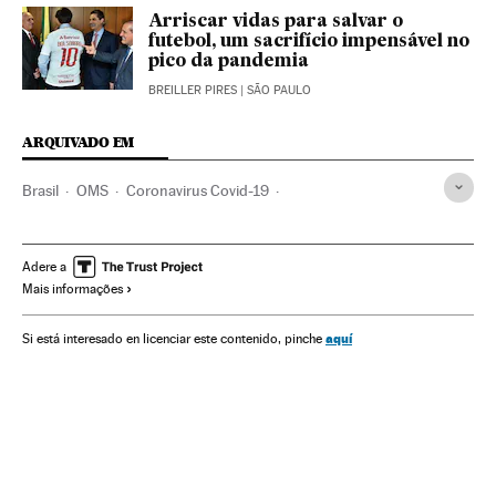
Arriscar vidas para salvar o
futebol, um sacrifício impensável no
pico da pandemia
BREILLER PIRES
| SÃO PAULO
ARQUIVADO EM
Brasil
OMS
Coronavirus Covid-19
Coronavirus de Wuhan
Pandemia
Coronavirus
Doenças infecciosas
Doenças respiratórias
Adere a
Mais informações
Ministério Saúde
Futebol
Esportes
Economia
CBF
Clubes futebol
Times esportes
Clubes deportivos
aquí
Si está interesado en licenciar este contenido, pinche
Epidemia
Crise econômica
Organizações desportivas
Federaciones deportivas
Competições
Liga paulista
Campeonato Brasileiro
Paraná