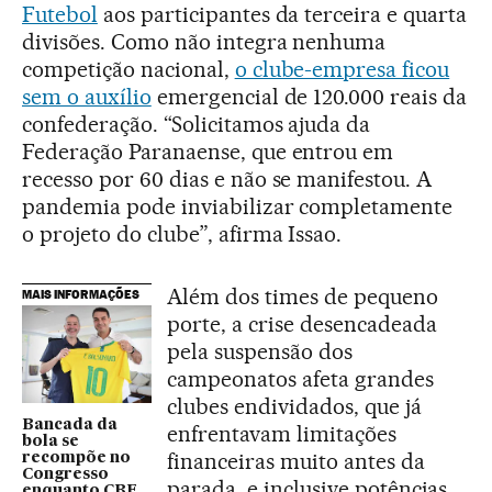
Futebol
aos participantes da terceira e quarta
divisões. Como não integra nenhuma
competição nacional,
o clube-empresa ficou
sem o auxílio
emergencial de 120.000 reais da
confederação. “Solicitamos ajuda da
Federação Paranaense, que entrou em
recesso por 60 dias e não se manifestou. A
pandemia pode inviabilizar completamente
o projeto do clube”, afirma Issao.
Além dos times de pequeno
MAIS INFORMAÇÕES
porte, a crise desencadeada
pela suspensão dos
campeonatos afeta grandes
clubes endividados, que já
Bancada da
enfrentavam limitações
bola se
financeiras muito antes da
recompõe no
Congresso
parada, e inclusive potências
enquanto CBF