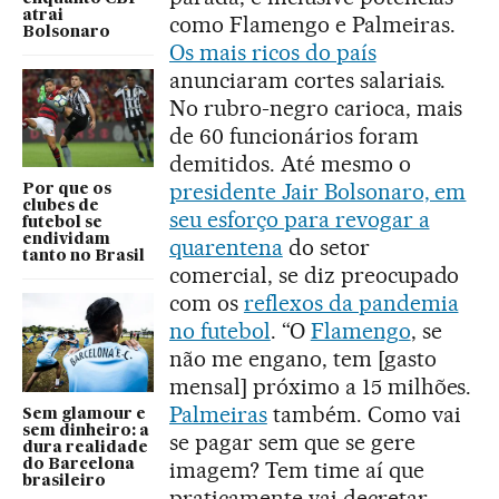
atrai
como Flamengo e Palmeiras.
Bolsonaro
Os mais ricos do país
anunciaram cortes salariais.
No rubro-negro carioca, mais
de 60 funcionários foram
demitidos. Até mesmo o
presidente Jair Bolsonaro, em
Por que os
clubes de
seu esforço para revogar a
futebol se
endividam
quarentena
do setor
tanto no Brasil
comercial, se diz preocupado
com os
reflexos da pandemia
no futebol
. “O
Flamengo
, se
não me engano, tem [gasto
mensal] próximo a 15 milhões.
Palmeiras
também. Como vai
Sem glamour e
sem dinheiro: a
se pagar sem que se gere
dura realidade
do Barcelona
imagem? Tem time aí que
brasileiro
praticamente vai decretar