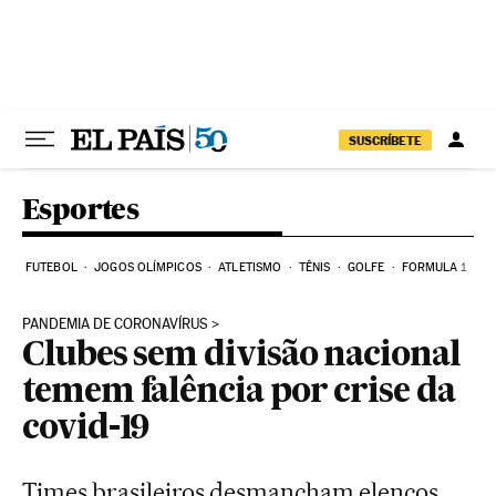
Pular para o conteúdo
SUSCRÍBETE
Esportes
FUTEBOL
JOGOS OLÍMPICOS
ATLETISMO
TÊNIS
GOLFE
FORMULA 1
PANDEMIA DE CORONAVÍRUS
Clubes sem divisão nacional
temem falência por crise da
covid-19
Times brasileiros desmancham elencos,