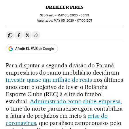
BREILLER PIRES
São Paulo -
MAY
05, 2020 - 06:59
atualizado:
MAY
05, 2020 - 07:00
EDT
Compartir en Whatsapp
Compartir en Facebook
Compartir en Twitter
Desplegar Redes Sociales
Añadir EL PAÍS en Google
Para disputar a segunda divisão do Paraná,
empresários do ramo imobiliário decidiram
investir quase um milhão de reais
nos últimos
anos com o objetivo de levar o Rolândia
Esporte Clube (REC) à elite do futebol
estadual.
Administrado como clube-empresa
,
o time do norte paranaense agora contabiliza
a fatura de prejuízos em meio à
crise do
coronavírus
, que paralisou campeonatos pelo