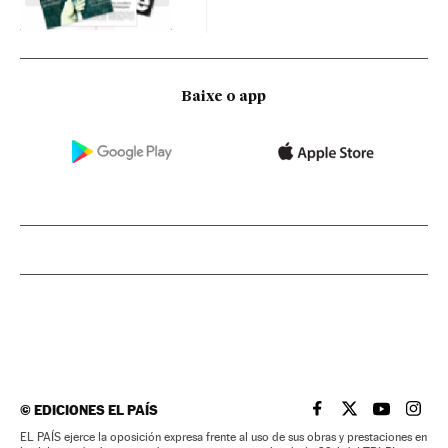
Baixe o app
©
EDICIONES EL PAÍS
EL PAÍS BRASIL EN
EL PAÍS BRASI
EL PAÍS B
EL PA
EL PAÍS ejerce la oposición expresa frente al uso de sus obras y prestaciones en