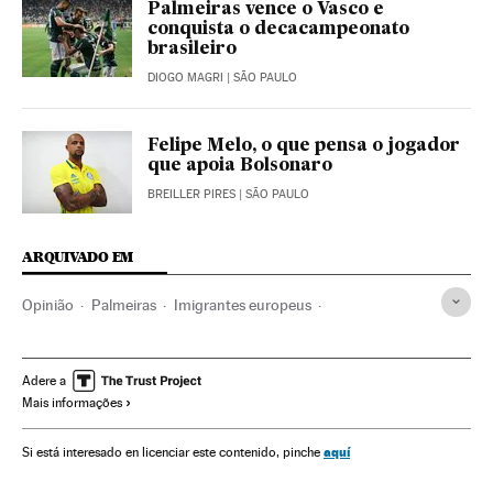
Palmeiras vence o Vasco e
conquista o decacampeonato
brasileiro
DIOGO MAGRI
| SÃO PAULO
Felipe Melo, o que pensa o jogador
que apoia Bolsonaro
BREILLER PIRES
| SÃO PAULO
ARQUIVADO EM
Opinião
Palmeiras
Imigrantes europeus
Luis Felipe Scolari
Campeonato Brasileiro
Extrema direita
Jair Bolsonaro
Presidente Brasil
Adere a
Mais informações
Presidência Brasil
Imigrantes
Fascismo
Governo Brasil
Brasil
Times esportes
Futebol
aquí
Si está interesado en licenciar este contenido, pinche
Migrantes
Imigração
Ultradireita
América do Sul