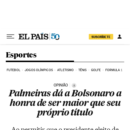
Pular para o conteúdo
SUSCRÍBETE
Esportes
FUTEBOL
JOGOS OLÍMPICOS
ATLETISMO
TÊNIS
GOLFE
FORMULA 1
OPINIÃO
i
Palmeiras dá a Bolsonaro a
honra de ser maior que seu
próprio título
Ao permitir que o presidente eleito de