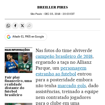
BREILLER PIRES
São Paulo -
DEC
03, 2018 - 20:03
EST
Compartir en Whatsapp
Compartir en Facebook
Compartir en Twitter
Desplegar Redes Sociales
Añadir EL PAÍS en Google
Nas fotos do time alviverde
MAIS INFORMAÇÕES
campeão brasileiro de 2018
,
erguendo a taça no Allianz
Parque, um
personagem
estranho ao futebol
entrou
Fair play
para a posteridade embora
financeiro, uma
não tenha
marcado gols
, dado
realidade
distante do
assistências, treinado a equipe
futebol
brasileiro
nem contratado jogadores
para o clube em uma