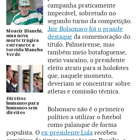
campanha praticamente
impecável, sobretudo no
segundo turno da competição.
Jair Bolsonaro foi o grande
Moacir Bianchi,
destaque
da comemoração do
uma nova
morte trágica
título. Palmeirense, mas
estremece a
torcida Mancha
também meio botafoguense,
Verde
meio vascaíno, o presidente
eleito atraiu para si holofotes
que, naquele momento,
deveriam se concentrar sobre
atletas e comissão técnica.
Direitos
humanos para
Bolsonaro não é o primeiro
humanos sem
direitos
político a utilizar o futebol
como palanque de forma
populista. O
ex-presidente Lula
recebeu