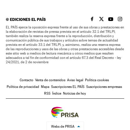
©
EDICIONES EL PAÍS
EL PAÍS BRASIL EN
EL PAÍS BRASI
EL PAÍS B
EL PA
EL PAÍS ejerce la oposición expresa frente al uso de sus obras y prestaciones en
la elaboración de revistas de prensa prevista en el artículo 32.1 del TRLPI;
también realiza la reserva expresa frente a la reproducción, distribución y
comunicación pública de sus trabajos y artículos sobre temas de actualidad
prevista en el artículo 33.1 del TRLPI; y, asimismo, realiza una reserva expresa
de las reproducciones y usos de las obras y otras prestaciones accesibles desde
este sitio web a medios de lectura mecánica u otros medios que resulten
adecuados a tal fin de conformidad con el artículo 67.3 del Real Decreto - ley
24/2021, de 2 de noviembre
Contacto
Venta de contenidos
Aviso legal
Política cookies
Política de privacidad
Mapa
Suscripciones EL PAÍS
Suscripciones empresas
RSS
Índice
Noticias de hoy
Webs de PRISA