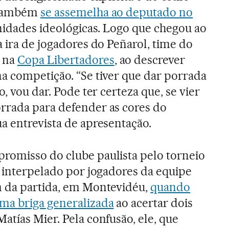
r também
se assemelha ao deputado no
nidades ideológicas. Logo que chegou ao
a ira de jogadores do Peñarol, time do
 na
Copa Libertadores
, ao descrever
a competição. “Se tiver que dar porrada
, vou dar. Pode ter certeza que, se vier
rrada para defender as cores do
a entrevista de apresentação.
romisso do clube paulista pelo torneio
i interpelado por jogadores da equipe
m da partida, em Montevidéu,
quando
a briga generalizada
ao acertar dois
atías Mier. Pela confusão, ele, que