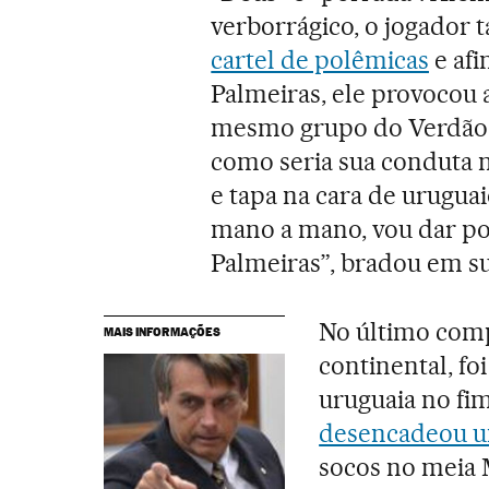
verborrágico, o jogado
cartel de polêmicas
e afi
Palmeiras, ele provocou 
mesmo grupo do Verdão
como seria sua conduta n
e tapa na cara de uruguaio
mano a mano, vou dar po
Palmeiras”, bradou em su
No último comp
MAIS INFORMAÇÕES
continental, fo
uruguaia no fi
desencadeou um
socos no meia M