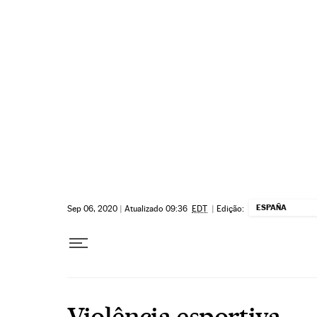
Pular para o conteúdo
ESPAÑA
Sep 06, 2020
|
Atualizado 09:36
EDT
|
Edição:
Violência esportiva