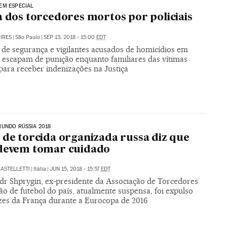
EM ESPECIAL
a dos torcedores mortos por policiais
PIRES
|
São Paulo
|
SEP 13, 2018 - 15:00
EDT
 de segurança e vigilantes acusados de homicídios em
s escapam de punição enquanto familiares das vítimas
para receber indenizações na Justiça
UNDO RÚSSIA 2018
 de torcida organizada russa diz que
 devem tomar cuidado
ASTELLETTI
|
Itália
|
JUN 15, 2018 - 15:57
EDT
dr Shprygin, ex-presidente da Associação de Torcedores
ão de futebol do país, atualmente suspensa, foi expulso
zes da França durante a Eurocopa de 2016