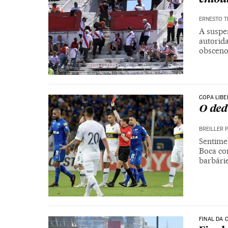
ERNESTO 
A suspe
autorid
obsceno 
COPA LIB
O ded
BREILLER 
Sentimen
Boca co
barbári
FINAL DA 