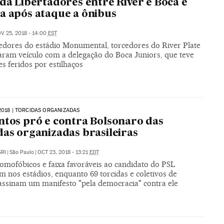
 da Libertadores entre River e Boca é
a após ataque a ônibus
V 25, 2018 - 14:00
EST
edores do estádio Monumental, torcedores do River Plate
aram veículo com a delegação do Boca Juniors, que teve
s feridos por estilhaços
2018 | TORCIDAS ORGANIZADAS
ntos pró e contra Bolsonaro das
das organizadas brasileiras
RI
|
São Paulo
|
OCT 23, 2018 - 13:21
EDT
homofóbicos e faixa favoráveis ao candidato do PSL
 nos estádios, enquanto 69 torcidas e coletivos de
 assinam um manifesto "pela democracia" contra ele