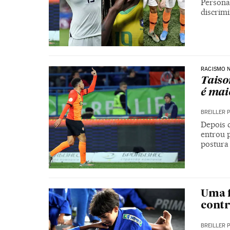
Persona
discrimi
RACISMO 
Taiso
é mai
BREILLER 
Depois d
entrou 
postura 
Uma f
contr
BREILLER 