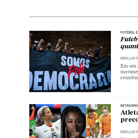
FUTEBOL E
Futeb
quant
BREILLER 
Em um m
moviment
resistên
RETROSPE
Atlet
preco
BREILLER 