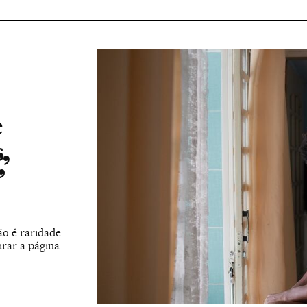
e
,
”
o é raridade
irar a página