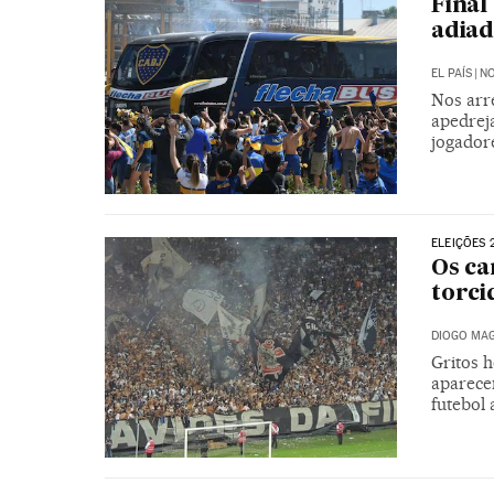
Final
adiad
EL PAÍS
|
NO
Nos arr
apedrej
jogadore
ELEIÇÕES 
Os ca
torci
DIOGO MAG
Gritos 
aparecem
futebol