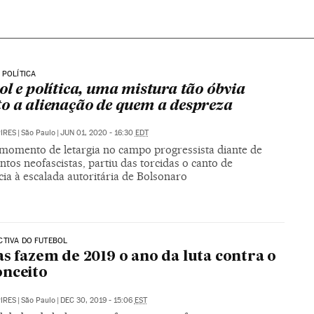
 POLÍTICA
ol e política, uma mistura tão óbvia
o a alienação de quem a despreza
PIRES
|
São Paulo
|
JUN 01, 2020 - 16:30
EDT
omento de letargia no campo progressista diante de
os neofascistas, partiu das torcidas o canto de
cia à escalada autoritária de Bolsonaro
CTIVA DO FUTEBOL
as fazem de 2019 o ano da luta contra o
nceito
PIRES
|
São Paulo
|
DEC 30, 2019 - 15:06
EST