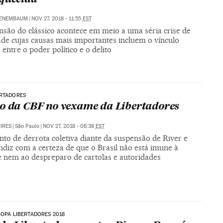
TENEMBAUM
|
NOV 27, 2018 - 11:55
EST
nsão do clássico acontece em meio a uma séria crise de
ade cujas causas mais importantes incluem o vínculo
entre o poder político e o delito
ERTADORES
o da CBF no vexame da Libertadores
PIRES
|
São Paulo
|
NOV 27, 2018 - 08:38
EST
to de derrota coletiva diante da suspensão de River e
ndiz com a certeza de que o Brasil não está imune à
e nem ao despreparo de cartolas e autoridades
COPA LIBERTADORES 2018