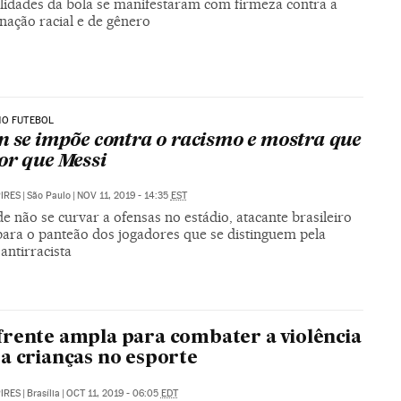
lidades da bola se manifestaram com firmeza contra a
nação racial e de gênero
NO FUTEBOL
n se impõe contra o racismo e mostra que
or que Messi
PIRES
|
São Paulo
|
NOV 11, 2019 - 14:35
EST
e não se curvar a ofensas no estádio, atacante brasileiro
para o panteão dos jogadores que se distinguem pela
antirracista
rente ampla para combater a violência
a crianças no esporte
PIRES
|
Brasília
|
OCT 11, 2019 - 06:05
EDT