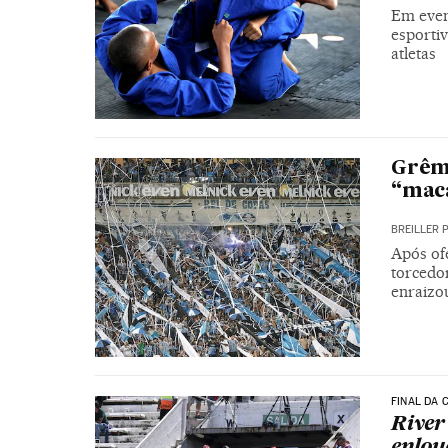
Em even
esportiv
atletas
Grêmi
“maca
BREILLER 
Após of
torcedor
enraizo
FINAL DA 
River
enlou