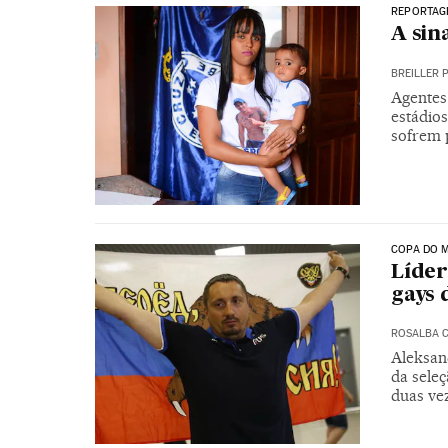
REPORTAG
A sin
BREILLER 
Agentes
estádio
sofrem 
COPA DO M
Líder
gays
ROSALBA C
Aleksan
da seleç
duas ve