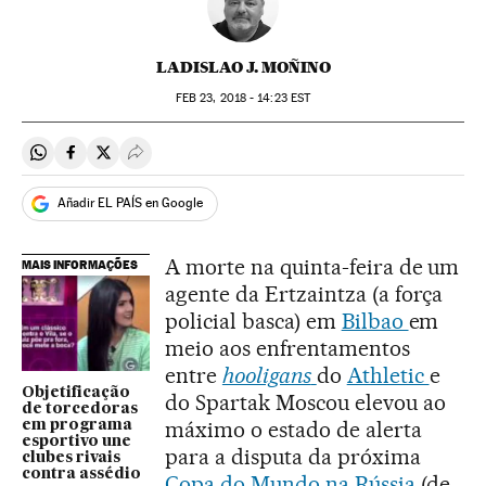
LADISLAO J. MOÑINO
FEB
23, 2018 - 14:23
EST
Compartir en Whatsapp
Compartir en Facebook
Compartir en Twitter
Desplegar Redes Sociales
Añadir EL PAÍS en Google
A morte na quinta-feira de um
MAIS INFORMAÇÕES
agente da Ertzaintza (a força
policial basca) em
Bilbao
em
meio aos enfrentamentos
entre
hooligans
do
Athletic
e
Objetificação
do Spartak Moscou elevou ao
de torcedoras
máximo o estado de alerta
em programa
esportivo une
para a disputa da próxima
clubes rivais
contra assédio
Copa do Mundo na Rússia
(de