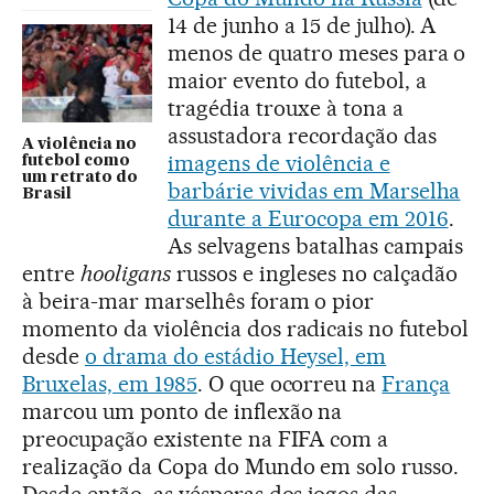
14 de junho a 15 de julho). A
menos de quatro meses para o
maior evento do futebol, a
tragédia trouxe à tona a
assustadora recordação das
A violência no
imagens de violência e
futebol como
um retrato do
barbárie vividas em Marselha
Brasil
durante a Eurocopa em 2016
.
As selvagens batalhas campais
entre
hooligans
russos e ingleses no calçadão
à beira-mar marselhês foram o pior
momento da violência dos radicais no futebol
desde
o drama do estádio Heysel, em
Bruxelas, em 1985
. O que ocorreu na
França
marcou um ponto de inflexão na
preocupação existente na FIFA com a
realização da Copa do Mundo em solo russo.
Desde então, as vésperas dos jogos das