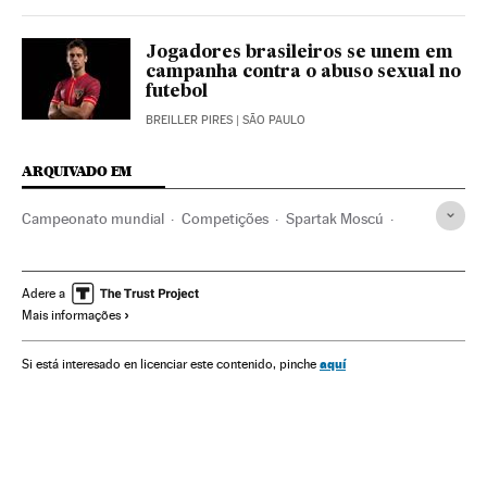
Jogadores brasileiros se unem em
campanha contra o abuso sexual no
futebol
BREILLER PIRES
| SÃO PAULO
ARQUIVADO EM
Campeonato mundial
Competições
Spartak Moscú
Copa do Mundo 2018
Copa do Mundo Futebol
Copa do mundo
Times esportes
Futebol
Volgogrado
Adere a
Mais informações
Rússia
Europa Leste
Europa
Torcidas Organizadas
Ultras
Clubes esportivos
Violência esportiva
aquí
Si está interesado en licenciar este contenido, pinche
Passatempo esportivo
Esportes