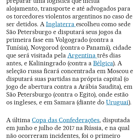
preparar uma logística que inclua
alojamento, transporte e até advogados para
os torcedores violentos argentinos no caso de
ser detidos. A
Inglaterra
escolheu como sede
São Petersburgo e disputará seus jogos da
primeira fase em Volgogrado (contra a
Tunísia), Novgorod (contra o Panamá), cidade
que será visitada pela
Argentina
três dias
antes, e Kaliningrado (contra a
Bélgica
). A
seleção russa ficará concentrada em Moscou e
disputará suas partidas na própria capital (o
jogo de abertura contra a Arábia Saudita), em
São Petersburgo (contra o Egito), onde estão
os ingleses, e em Samara (diante do
Uruguai
).
A última
Copa das Confederações
, disputada
em junho e julho de 2017 na Rússia, e na qual
não ocorreram incidentes, foi o primeiro