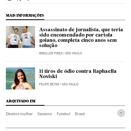
Esportes El País Brasil en Instagram
Esportes El País Brasil en Twitter
Esportes El País Brasil en Facebook
MAIS INFORMAÇÕES
Assassinato de jornalista, que teria
sido encomendado por cartola
goiano, completa cinco anos sem
solução
BREILLER PIRES
| SÃO PAULO
11 tiros de ódio contra Raphaella
Noviski
FELIPE BETIM
| SÃO PAULO
ARQUIVADO EM
Direitos mulher
Sexismo
Futebol
Brasil
Acontecimentos
Mulheres
Relações gênero