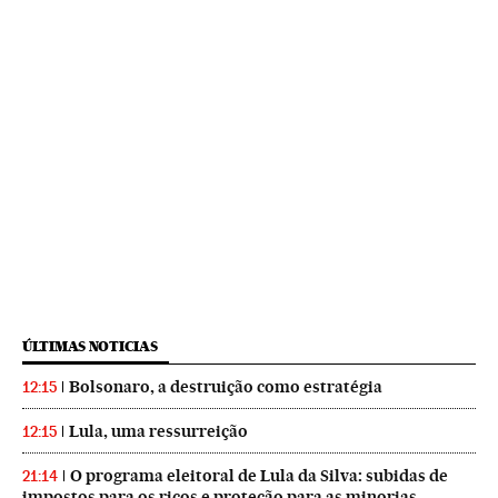
ÚLTIMAS NOTICIAS
Bolsonaro, a destruição como estratégia
12:15
Lula, uma ressurreição
12:15
O programa eleitoral de Lula da Silva: subidas de
21:14
impostos para os ricos e proteção para as minorias