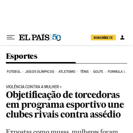
Pular para o conteúdo
SUSCRÍBETE
Esportes
FUTEBOL
JOGOS OLÍMPICOS
ATLETISMO
TÊNIS
GOLFE
FORMULA 1
VIOLÊNCIA CONTRA A MULHER
Objetificação de torcedoras
em programa esportivo une
clubes rivais contra assédio
Expostas como musas, mulheres foram