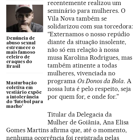
recentemente realizou um
seminário para mulheres. O
Vila Nova também se
solidarizou com sua torcedora:
“Externamos o nosso repúdio
Denúncia de
diante da situação insolente,
abuso sexual
estremece o
não só em relação à nossa
mais famoso
musa Karolina Rodrigues, mas
celeiro de
craques do
também atinente a todas
Brasil
mulheres, vivenciada no
programa
Os Donos da Bola
. A
Masturbação
nossa luta é pelo respeito, seja
coletiva em
vestiário expõe
por quem for, e onde for.”
a intolerância
do ‘futebol para
macho’
Titular da Delegacia da
Mulher de Goiânia, Ana Elisa
Gomes Martins afirma que, até o momento,
nenhuma ocorrência foi registrada pelas