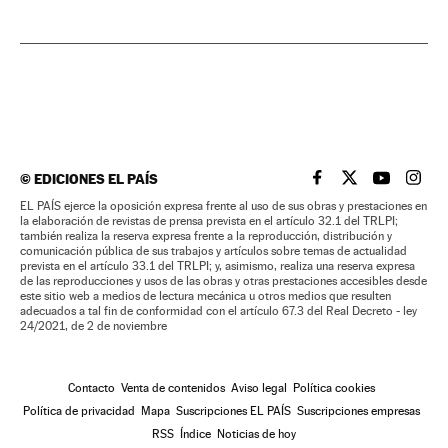
©
EDICIONES EL PAÍS
EL PAÍS BRASIL EN
EL PAÍS BRASI
EL PAÍS B
EL PA
EL PAÍS ejerce la oposición expresa frente al uso de sus obras y prestaciones en
la elaboración de revistas de prensa prevista en el artículo 32.1 del TRLPI;
también realiza la reserva expresa frente a la reproducción, distribución y
comunicación pública de sus trabajos y artículos sobre temas de actualidad
prevista en el artículo 33.1 del TRLPI; y, asimismo, realiza una reserva expresa
de las reproducciones y usos de las obras y otras prestaciones accesibles desde
este sitio web a medios de lectura mecánica u otros medios que resulten
adecuados a tal fin de conformidad con el artículo 67.3 del Real Decreto - ley
24/2021, de 2 de noviembre
Contacto
Venta de contenidos
Aviso legal
Política cookies
Política de privacidad
Mapa
Suscripciones EL PAÍS
Suscripciones empresas
RSS
Índice
Noticias de hoy