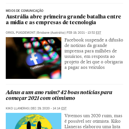
MEIOS DE COMUNICAÇÃO
Austrália abre primeira grande batalha entre
a mídia e as empresas de tecnologia
ORIOL PUIGDEMONT
|
Brisbane (Austrália)
|
FEB 19, 2021 - 13:52
EST
Facebook suspende a difusão
de notícias da grande
imprensa para milhões de
usuários, em resposta ao
projeto de lei que o obrigaria
a pagar aos veículos
Adeus a um ano ruim? 42 boas notícias para
começar 2021 com otimismo
KIKO LLANERAS
|
DEC 29, 2020 - 14:14
EST
Vivemos um 2020 ruim, mas
é possível ser otimista. Kiko
Llaneras elaborou uma lista