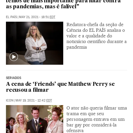
temos de mais importante para lutar contra
as pandemias, mas é falível”
EL PAÍS
|
MAY 21, 2021 - 18:51
EDT
Redatora-chefa da seção de
Ciência do EL PAÍS analisa o
valor e a qualidade do
noticiário científico durante a
pandemia
SERIADOS
A cena de ‘Friends’ que Matthew Perry se
recusou a filmar
ICON
|
MAY 19, 2021 - 12:42
EDT
O ator não queria filmar uma
trama em que seu
personagem entrava em um
bar gay por considerá-la
ofensiva