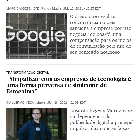
MARC BASSETS
/
EFE
|
Paris / Madri
|
JUL 13, 2021 - 15:25
EDT
O órgão que regula a
concorrência no país
sanciona a empresa por não
negociar de boa-fé uma
compensação para os meios
de comunicação pelo uso de
seu conteúdo noticioso
TRANSFORMAÇÃO DIGITAL
“Simpatizar com as empresas de tecnologia é
uma forma perversa de síndrome de
Estocolmo”
GUILLERMO VEGA
|
Madri
|
JUN 18, 2021 - 21:03
EDT
Ensaísta Evgeny Morozov vê
na dependência da
publicidade digital o principal
impulsor das notícias falsas