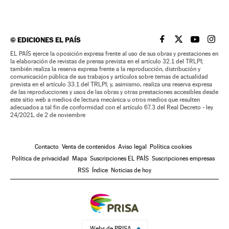
©
EDICIONES EL PAÍS
EL PAÍS BRASIL EN
EL PAÍS BRASI
EL PAÍS B
EL PA
EL PAÍS ejerce la oposición expresa frente al uso de sus obras y prestaciones en
la elaboración de revistas de prensa prevista en el artículo 32.1 del TRLPI;
también realiza la reserva expresa frente a la reproducción, distribución y
comunicación pública de sus trabajos y artículos sobre temas de actualidad
prevista en el artículo 33.1 del TRLPI; y, asimismo, realiza una reserva expresa
de las reproducciones y usos de las obras y otras prestaciones accesibles desde
este sitio web a medios de lectura mecánica u otros medios que resulten
adecuados a tal fin de conformidad con el artículo 67.3 del Real Decreto - ley
24/2021, de 2 de noviembre
Contacto
Venta de contenidos
Aviso legal
Política cookies
Política de privacidad
Mapa
Suscripciones EL PAÍS
Suscripciones empresas
RSS
Índice
Noticias de hoy
Webs de PRISA