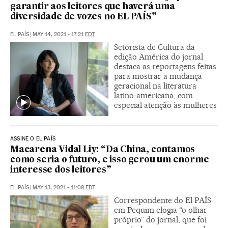
garantir aos leitores que haverá uma
diversidade de vozes no EL PAÍS”
EL PAÍS
|
MAY 14, 2021 - 17:21
EDT
Setorista de Cultura da
edição América do jornal
destaca as reportagens feitas
para mostrar a mudança
geracional na literatura
latino-americana, com
especial atenção às mulheres
ASSINE O EL PAÍS
Macarena Vidal Liy: “Da China, contamos
como seria o futuro, e isso gerou um enorme
interesse dos leitores”
EL PAÍS
|
MAY 13, 2021 - 11:08
EDT
Correspondente do El PAÍS
em Pequim elogia “o olhar
próprio” do jornal, que foi