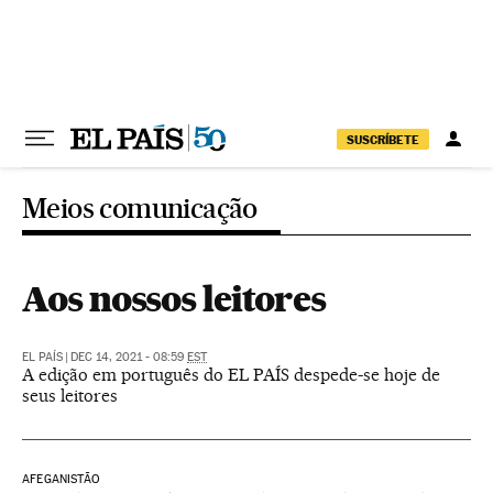
Pular para o conteúdo
SUSCRÍBETE
Meios comunicação
Aos nossos leitores
EL PAÍS
|
DEC 14, 2021 - 08:59
EST
A edição em português do EL PAÍS despede-se hoje de
seus leitores
AFEGANISTÃO