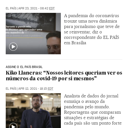
EL PAÍS
|
APR 23, 2021 - 08:42
EDT
A pandemia do coronavírus
trouxe uma nova dinâmica
para jornalismo que teve de
se reinventar, diz o
correspondente do EL PAÍS
em Brasília
ASSINE O EL PAÍS BRASIL
Kiko Llaneras: “Nossos leitores queriam ver os
números da covid-19 por si mesmos”
EL PAÍS
|
APR 12, 2021 - 18:15
EDT
Analista de dados do jornal
esmiúça o avanço da
pandemia pelo mundo.
Reportagens que comparam
situações e estratégias de
cada país são um ponto forte