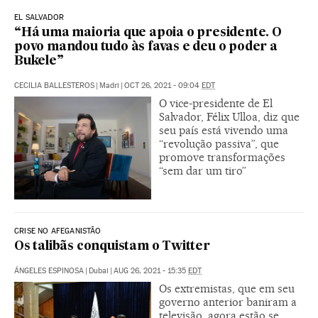
EL SALVADOR
“Há uma maioria que apoia o presidente. O
povo mandou tudo às favas e deu o poder a
Bukele”
CECILIA BALLESTEROS
|
Madri
|
OCT 26, 2021 - 09:04
EDT
O vice-presidente de El
Salvador, Félix Ulloa, diz que
seu país está vivendo uma
“revolução passiva”, que
promove transformações
“sem dar um tiro”
CRISE NO AFEGANISTÃO
Os talibãs conquistam o Twitter
ÁNGELES ESPINOSA
|
Dubai
|
AUG 26, 2021 - 15:35
EDT
Os extremistas, que em seu
governo anterior baniram a
televisão, agora estão se