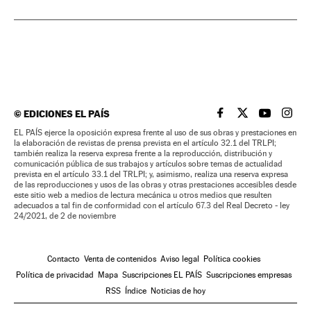
©
EDICIONES EL PAÍS
EL PAÍS BRASIL EN
EL PAÍS BRASI
EL PAÍS B
EL PA
EL PAÍS ejerce la oposición expresa frente al uso de sus obras y prestaciones en
la elaboración de revistas de prensa prevista en el artículo 32.1 del TRLPI;
también realiza la reserva expresa frente a la reproducción, distribución y
comunicación pública de sus trabajos y artículos sobre temas de actualidad
prevista en el artículo 33.1 del TRLPI; y, asimismo, realiza una reserva expresa
de las reproducciones y usos de las obras y otras prestaciones accesibles desde
este sitio web a medios de lectura mecánica u otros medios que resulten
adecuados a tal fin de conformidad con el artículo 67.3 del Real Decreto - ley
24/2021, de 2 de noviembre
Contacto
Venta de contenidos
Aviso legal
Política cookies
Política de privacidad
Mapa
Suscripciones EL PAÍS
Suscripciones empresas
RSS
Índice
Noticias de hoy