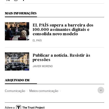
Cultura El País Brasil en Twitter
Cultura El País Brasil en Instagram
Cultura El País Brasil en Facebook
MAIS INFORMAÇÕES
EL PAÍS supera a barreira dos
100.000 assinantes digitais e
consolida novo modelo
EL PAÍS
Publicar a notícia. Resistir às
pressões
JAVIER MORENO
ARQUIVADO EM
Comunicação
Meios comunicação
Medios comunicación internacionales
Jornalismo
Grupo comunicación
Grupo Prisa
Grupo multimedia
Adere a