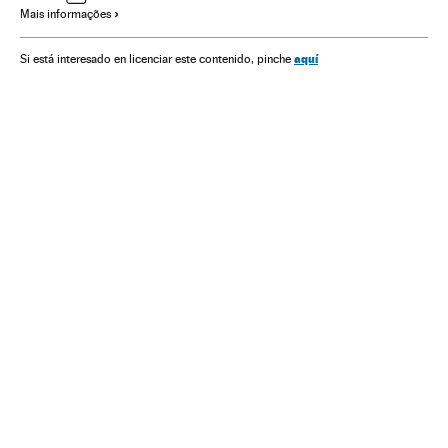
Mais informações
Pepa Bueno
Javier Moreno
Aimar Bretos
Cadena Ser
El País
CINCO DÍAS
RTVE
aquí
Si está interesado en licenciar este contenido, pinche