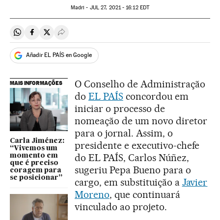
Madri -
JUL
27, 2021 - 16:12
EDT
Compartir en Whatsapp
Compartir en Facebook
Compartir en Twitter
Desplegar Redes Sociales
Añadir EL PAÍS en Google
O Conselho de Administração
MAIS INFORMAÇÕES
do
EL PAÍS
concordou em
iniciar o processo de
nomeação de um novo diretor
para o jornal. Assim, o
Carla Jiménez:
presidente e executivo-chefe
“Vivemos um
do EL PAÍS, Carlos Núñez,
momento em
que é preciso
sugeriu Pepa Bueno para o
coragem para
se posicionar”
cargo, em substituição a
Javier
Moreno
, que continuará
vinculado ao projeto.