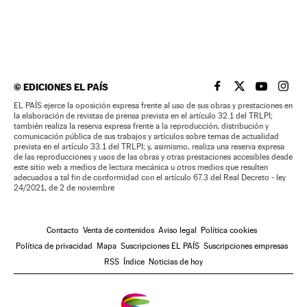
©
EDICIONES EL PAÍS
EL PAÍS BRASIL EN
EL PAÍS BRASI
EL PAÍS B
EL PA
EL PAÍS ejerce la oposición expresa frente al uso de sus obras y prestaciones en
la elaboración de revistas de prensa prevista en el artículo 32.1 del TRLPI;
también realiza la reserva expresa frente a la reproducción, distribución y
comunicación pública de sus trabajos y artículos sobre temas de actualidad
prevista en el artículo 33.1 del TRLPI; y, asimismo, realiza una reserva expresa
de las reproducciones y usos de las obras y otras prestaciones accesibles desde
este sitio web a medios de lectura mecánica u otros medios que resulten
adecuados a tal fin de conformidad con el artículo 67.3 del Real Decreto - ley
24/2021, de 2 de noviembre
Contacto
Venta de contenidos
Aviso legal
Política cookies
Política de privacidad
Mapa
Suscripciones EL PAÍS
Suscripciones empresas
RSS
Índice
Noticias de hoy