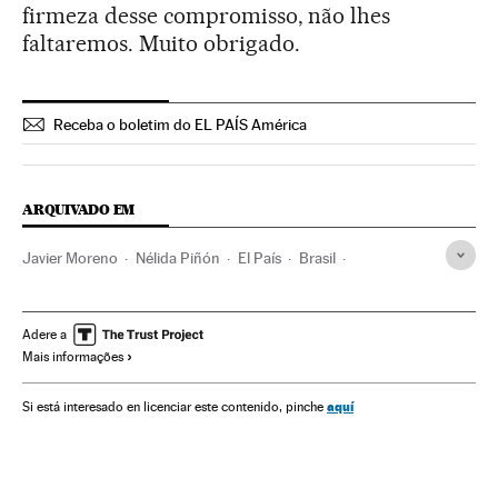
firmeza desse compromisso, não lhes
faltaremos. Muito obrigado.
Receba o boletim do EL PAÍS América
ARQUIVADO EM
Javier Moreno
Nélida Piñón
El País
Brasil
Prisa Noticias
América do Sul
América Latina
Imprensa
Prisa
Grupo comunicación
América
Adere a
Mais informações
Meios comunicação
Comunicação
aquí
Si está interesado en licenciar este contenido, pinche