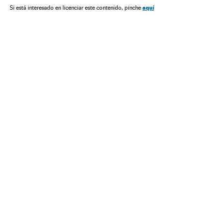
Política
Finanças
aquí
Si está interesado en licenciar este contenido, pinche