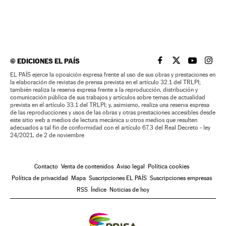
©
EDICIONES EL PAÍS
EL PAÍS BRASIL EN
EL PAÍS BRASI
EL PAÍS B
EL PA
EL PAÍS ejerce la oposición expresa frente al uso de sus obras y prestaciones en
la elaboración de revistas de prensa prevista en el artículo 32.1 del TRLPI;
también realiza la reserva expresa frente a la reproducción, distribución y
comunicación pública de sus trabajos y artículos sobre temas de actualidad
prevista en el artículo 33.1 del TRLPI; y, asimismo, realiza una reserva expresa
de las reproducciones y usos de las obras y otras prestaciones accesibles desde
este sitio web a medios de lectura mecánica u otros medios que resulten
adecuados a tal fin de conformidad con el artículo 67.3 del Real Decreto - ley
24/2021, de 2 de noviembre
Contacto
Venta de contenidos
Aviso legal
Política cookies
Política de privacidad
Mapa
Suscripciones EL PAÍS
Suscripciones empresas
RSS
Índice
Noticias de hoy