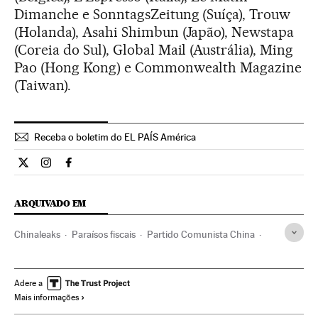
Dimanche e SonntagsZeitung (Suíça), Trouw
(Holanda), Asahi Shimbun (Japão), Newstapa
(Coreia do Sul), Global Mail (Austrália), Ming
Pao (Hong Kong) e Commonwealth Magazine
(Taiwan).
Receba o boletim do EL PAÍS América
Internacional El País Brasil en Twitter
Internacional El País Brasil en Instagram
Internacional El País Brasil en Facebook
ARQUIVADO EM
Chinaleaks
Paraísos fiscais
Partido Comunista China
Partidos comunistas
Filtração documentos
China
Ásia oriental
Partidos políticos
Tributos
Ásia
Adere a
Mais informações
Meios comunicação
Finanças públicas
Comunicação