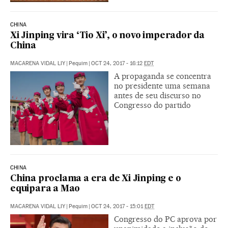
CHINA
Xi Jinping vira ‘Tio Xi’, o novo imperador da
China
MACARENA VIDAL LIY
|
Pequim
|
OCT 24, 2017 - 16:12
EDT
A propaganda se concentra
no presidente uma semana
antes de seu discurso no
Congresso do partido
CHINA
China proclama a era de Xi Jinping e o
equipara a Mao
MACARENA VIDAL LIY
|
Pequim
|
OCT 24, 2017 - 15:01
EDT
Congresso do PC aprova por