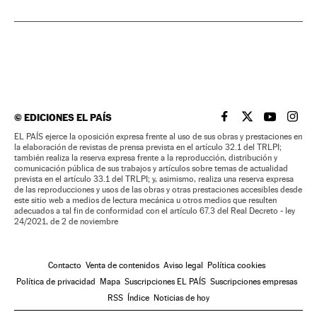
©
EDICIONES EL PAÍS
EL PAÍS BRASIL EN
EL PAÍS BRASI
EL PAÍS B
EL PA
EL PAÍS ejerce la oposición expresa frente al uso de sus obras y prestaciones en
la elaboración de revistas de prensa prevista en el artículo 32.1 del TRLPI;
también realiza la reserva expresa frente a la reproducción, distribución y
comunicación pública de sus trabajos y artículos sobre temas de actualidad
prevista en el artículo 33.1 del TRLPI; y, asimismo, realiza una reserva expresa
de las reproducciones y usos de las obras y otras prestaciones accesibles desde
este sitio web a medios de lectura mecánica u otros medios que resulten
adecuados a tal fin de conformidad con el artículo 67.3 del Real Decreto - ley
24/2021, de 2 de noviembre
Contacto
Venta de contenidos
Aviso legal
Política cookies
Política de privacidad
Mapa
Suscripciones EL PAÍS
Suscripciones empresas
RSS
Índice
Noticias de hoy