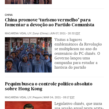
CHINA
China promove ‘turismo vermelho’ para
fomentar a devoção ao Partido Comunista
MACARENA VIDAL LIY
|
Zunyi (China)
|
JUN 07, 2021 - 20:32
EDT
Visitas a lugares
emblemáticos da Revolução
se multiplicam no ano do
centenário do PC chinês. O
Governo lançou uma
campanha para estudar a
história do partido
Pequim busca o controle político absoluto
sobre Hong Kong
MACARENA VIDAL LIY
|
Pequim
|
MAR 04, 2021 - 09:17
EST
Legislativo chinês, que inicia
sua sessão anual nesta sexta-