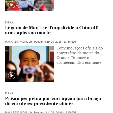
CHINA
Legado de Mao Tse-Tung divide a China 40
anos após sua morte
MACARENA VIDAL LIY
|
Pequim
|
SEP 09, 2016 - 13:46
EDT
Comemorações oficiais do
aniversário da morte do
Grande Timoneiro
acontecem discretamente
CHINA
Prisão perpétua por corrupção para braço
direito de ex-presidente chinês
MACARENA VIDAL LIY
|
Pequim
|
JUL 04, 2016 - 19:15
EDT