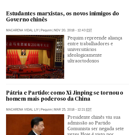
Estudantes marxistas, os novos inimigos do
Governo chinês
MACARENA VIDAL LIY
|
Pequim
|
NOV 20, 2018 - 12:43
EST
Pequim repreende aliança
entre trabalhadores e
universitários
ideologicamente
ultraortodoxos
Pátria e Partido: como Xi Jinping se tornou o
homem mais poderoso da China
MACARENA VIDAL LIY
|
Pequim
|
MAR 25, 2018 - 12:21
EDT
Presidente chinês viu sua
admissão ao Partido
Comunista ser negada sete
vezes Hoje é visto por