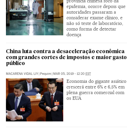
província chinesa foco da
epidemia, ocorre depois que
autoridades passaram a
considerar exame clínico, e
não só teste de laboratório,
como forma de detectar
doença
China luta contra a desaceleração econômica
com grandes cortes de impostos e maior gasto
público
MACARENA VIDAL LIY
|
Pequim
|
MAR 05, 2019 - 12:20
EST
Economia do gigante asiático
crescerá entre 6% e 6,5% em
plena guerra comercial com
os EUA