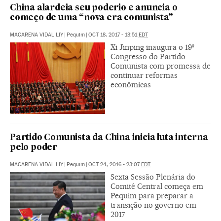
China alardeia seu poderio e anuncia o
começo de uma “nova era comunista”
MACARENA VIDAL LIY
|
Pequim
|
OCT 18, 2017 - 13:51
EDT
Xi Jinping inaugura o 19º
Congresso do Partido
Comunista com promessa de
continuar reformas
econômicas
Partido Comunista da China inicia luta interna
pelo poder
MACARENA VIDAL LIY
|
Pequim
|
OCT 24, 2016 - 23:07
EDT
Sexta Sessão Plenária do
Comitê Central começa em
Pequim para preparar a
transição no governo em
2017