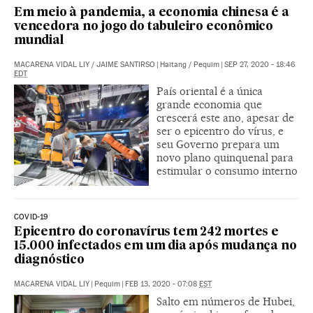
Em meio à pandemia, a economia chinesa é a
vencedora no jogo do tabuleiro econômico
mundial
MACARENA VIDAL LIY
/
JAIME SANTIRSO
|
Haitang / Pequim
|
SEP 27, 2020 - 18:46
EDT
País oriental é a única
grande economia que
crescerá este ano, apesar de
ser o epicentro do vírus, e
seu Governo prepara um
novo plano quinquenal para
estimular o consumo interno
COVID-19
Epicentro do coronavírus tem 242 mortes e
15.000 infectados em um dia após mudança no
diagnóstico
MACARENA VIDAL LIY
|
Pequim
|
FEB 13, 2020 - 07:08
EST
Salto em números de Hubei,