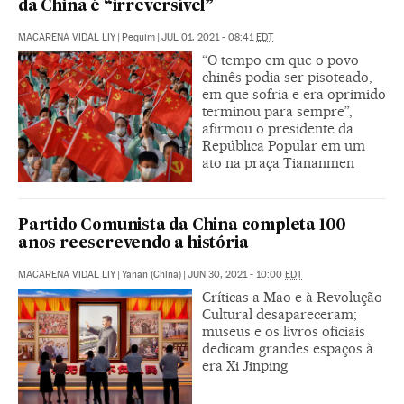
da China é “irreversível”
MACARENA VIDAL LIY
|
Pequim
|
JUL 01, 2021 - 08:41
EDT
“O tempo em que o povo
chinês podia ser pisoteado,
em que sofria e era oprimido
terminou para sempre”,
afirmou o presidente da
República Popular em um
ato na praça Tiananmen
Partido Comunista da China completa 100
anos reescrevendo a história
MACARENA VIDAL LIY
|
Yanan (China)
|
JUN 30, 2021 - 10:00
EDT
Críticas a Mao e à Revolução
Cultural desapareceram;
museus e os livros oficiais
dedicam grandes espaços à
era Xi Jinping