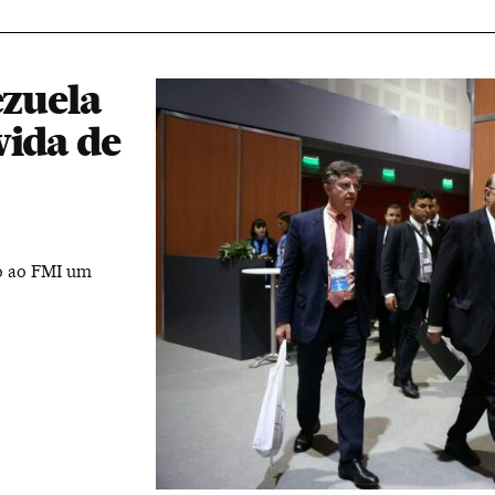
ezuela
vida de
o ao FMI um