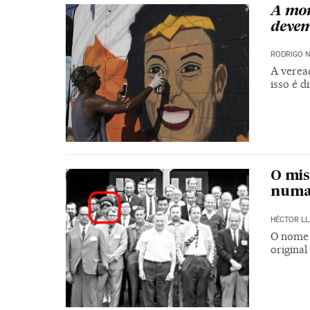
A mor
devem
RODRIGO 
A verea
isso é d
O mis
numa 
HÉCTOR LL
O nome 
original