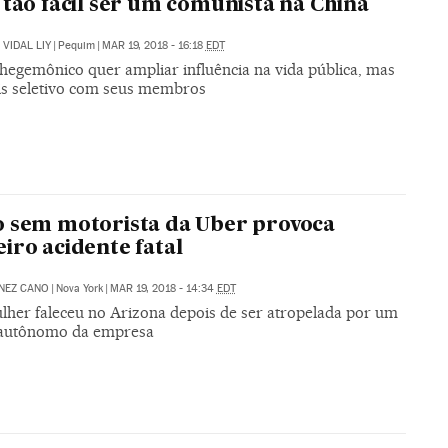
 tão fácil ser um comunista na China
VIDAL LIY
|
Pequim
|
MAR 19, 2018 - 16:18
EDT
 hegemônico quer ampliar influência na vida pública, mas
is seletivo com seus membros
 sem motorista da Uber provoca
iro acidente fatal
NEZ CANO
|
Nova York
|
MAR 19, 2018 - 14:34
EDT
her faleceu no Arizona depois de ser atropelada por um
 autônomo da empresa