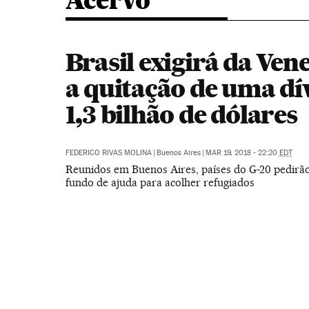
Acervo
Brasil exigirá da Ven
a quitação de uma dí
1,3 bilhão de dólares
FEDERICO RIVAS MOLINA
|
Buenos Aires
|
MAR 19, 2018 - 22:20
EDT
Reunidos em Buenos Aires, países do G-20 pedirã
fundo de ajuda para acolher refugiados