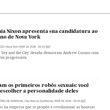
ia Nixon apresenta sua candidatura ao
no de Nova York
ZZI
|
Nova York
|
MAR 19, 2018 - 20:42
EDT
e ‘Sex and the City’ desafia democrata Andrew Cuomo com
m progressista
m os primeiros robôs sexuais: você
escolher a personalidade deles
ÉNEZ DE SANDOVAL
|
San Marcos (California)
|
MAR 19, 2018 - 20:01
EDT
s na empresa que se propõe a revolucionar as bonecas