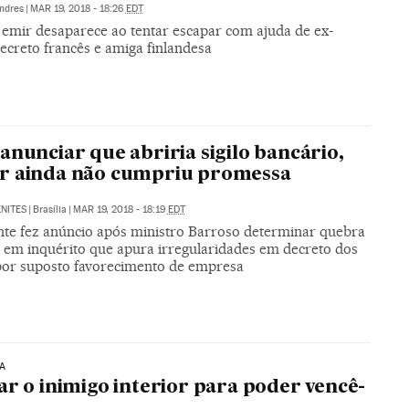
ndres
|
MAR 19, 2018 - 18:26
EDT
e emir desaparece ao tentar escapar com ajuda de ex-
ecreto francês e amiga finlandesa
anunciar que abriria sigilo bancário,
r ainda não cumpriu promessa
NITES
|
Brasília
|
MAR 19, 2018 - 18:19
EDT
nte fez anúncio após ministro Barroso determinar quebra
lo em inquérito que apura irregularidades em decreto dos
por suposto favorecimento de empresa
A
ar o inimigo interior para poder vencê-