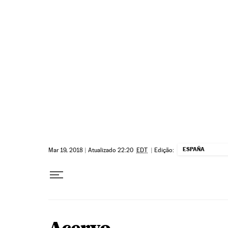
Pular para o conteúdo
ESPAÑA
Mar 19, 2018
|
Atualizado 22:20
EDT
|
Edição: