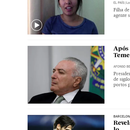
EL PAÍS
|
Lo
Filha d
agente s
Após 
Teme
AFONSO BE
Preside
de sigi
portos 
BARCELON
Revel
lo