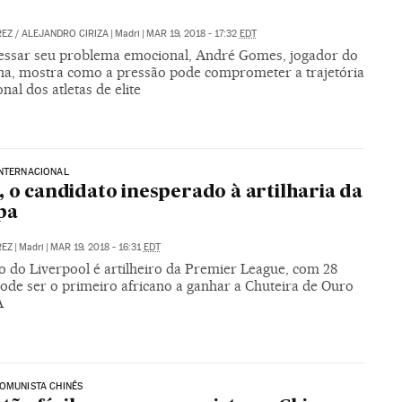
REZ
/
ALEJANDRO CIRIZA
|
Madri
|
MAR 19, 2018 - 17:32
EDT
essar seu problema emocional, André Gomes, jogador do
na, mostra como a pressão pode comprometer a trajetória
onal dos atletas de elite
INTERNACIONAL
, o candidato inesperado à artilharia da
pa
REZ
|
Madri
|
MAR 19, 2018 - 16:31
EDT
o do Liverpool é artilheiro da Premier League, com 28
pode ser o primeiro africano a ganhar a Chuteira de Ouro
A
OMUNISTA CHINÊS