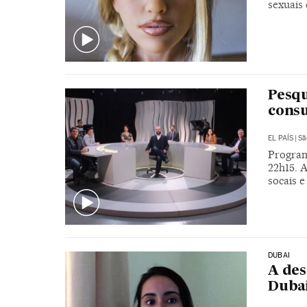
sexuais 
Pesqu
consu
EL PAÍS
|
Sã
Program
22h15. 
socais e
DUBAI
A des
Duba