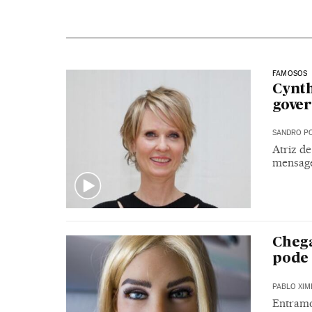
FAMOSOS
Cynth
gover
SANDRO PO
Atriz d
mensage
Chega
pode 
PABLO XIM
Entramo