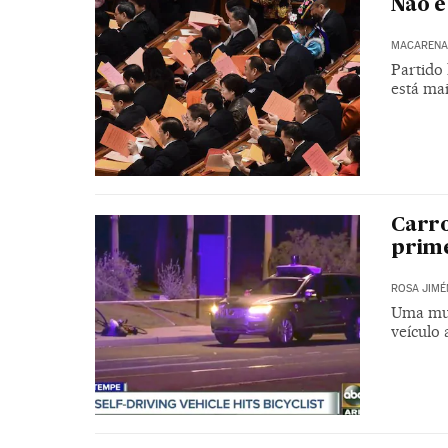
Não é
MACARENA 
Partido
está ma
Carro
prime
ROSA JIMÉ
Uma mul
veículo