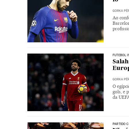
GORKA PÉ
Ao conf
Barcelo
profissi
FUTEBOL 
Salah
Euro
GORKA PÉ
O egípci
gols, e 
da UEF
PARTIDO C