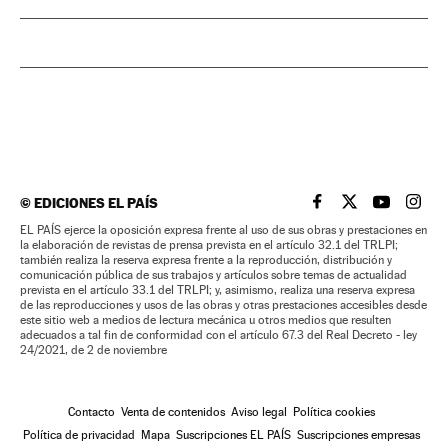
©
EDICIONES EL PAÍS
EL PAÍS BRASIL EN
EL PAÍS BRASI
EL PAÍS B
EL PA
EL PAÍS ejerce la oposición expresa frente al uso de sus obras y prestaciones en
la elaboración de revistas de prensa prevista en el artículo 32.1 del TRLPI;
también realiza la reserva expresa frente a la reproducción, distribución y
comunicación pública de sus trabajos y artículos sobre temas de actualidad
prevista en el artículo 33.1 del TRLPI; y, asimismo, realiza una reserva expresa
de las reproducciones y usos de las obras y otras prestaciones accesibles desde
este sitio web a medios de lectura mecánica u otros medios que resulten
adecuados a tal fin de conformidad con el artículo 67.3 del Real Decreto - ley
24/2021, de 2 de noviembre
Contacto
Venta de contenidos
Aviso legal
Política cookies
Política de privacidad
Mapa
Suscripciones EL PAÍS
Suscripciones empresas