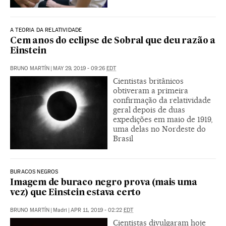
A TEORIA DA RELATIVIDADE
Cem anos do eclipse de Sobral que deu razão a
Einstein
BRUNO MARTÍN
|
MAY 29, 2019 - 09:26
EDT
Cientistas britânicos
obtiveram a primeira
confirmação da relatividade
geral depois de duas
expedições em maio de 1919,
uma delas no Nordeste do
Brasil
BURACOS NEGROS
Imagem de buraco negro prova (mais uma
vez) que Einstein estava certo
BRUNO MARTÍN
|
Madri
|
APR 11, 2019 - 02:22
EDT
Cientistas divulgaram hoje