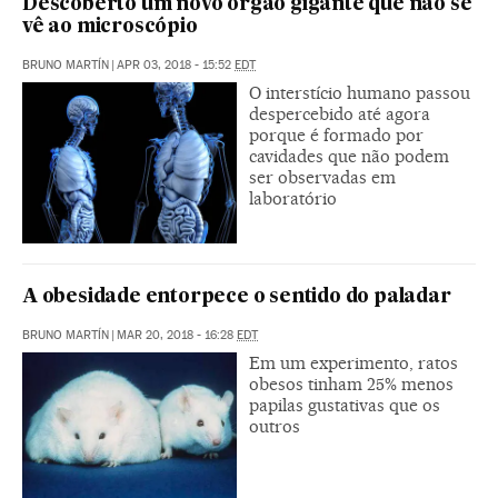
Descoberto um novo órgão gigante que não se
vê ao microscópio
BRUNO MARTÍN
|
APR 03, 2018 - 15:52
EDT
O interstício humano passou
despercebido até agora
porque é formado por
cavidades que não podem
ser observadas em
laboratório
A obesidade entorpece o sentido do paladar
BRUNO MARTÍN
|
MAR 20, 2018 - 16:28
EDT
Em um experimento, ratos
obesos tinham 25% menos
papilas gustativas que os
outros