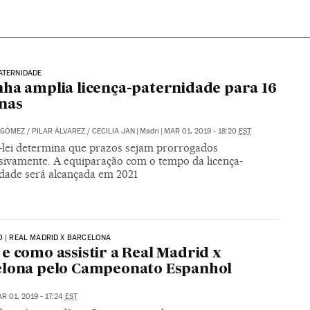
ATERNIDADE
ha amplia licença-paternidade para 16
nas
 GÓMEZ
/
PILAR ÁLVAREZ
/
CECILIA JAN
|
Madri
|
MAR 01, 2019 - 18:20
EST
-lei determina que prazos sejam prorrogados
sivamente. A equiparação com o tempo da licença-
dade será alcançada em 2021
O | REAL MADRID X BARCELONA
e como assistir a Real Madrid x
elona pelo Campeonato Espanhol
R 01, 2019 - 17:24
EST