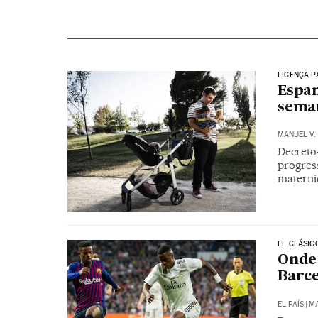
LICENÇA P
Espan
sema
MANUEL V.
Decreto
progres
materni
EL CLÁSIC
Onde 
Barc
EL PAÍS
|
MA