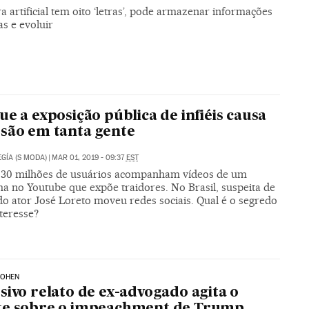
a artificial tem oito ‘letras’, pode armazenar informações
as e evoluir
ue a exposição pública de infiéis causa
são em tanta gente
GÍA (S MODA)
|
MAR 01, 2019 - 09:37
EST
 30 milhões de usuários acompanham vídeos de um
a no Youtube que expõe traidores. No Brasil, suspeita de
do ator José Loreto moveu redes sociais. Qual é o segredo
teresse?
COHEN
sivo relato de ex-advogado agita o
te sobre o impeachment de Trump