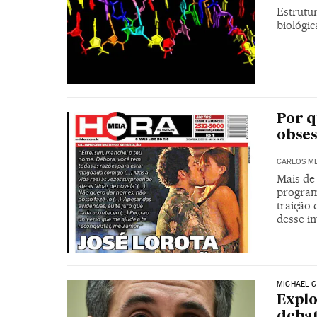
Estrutur
biológic
Por q
obses
CARLOS ME
Mais de
program
traição 
desse in
MICHAEL 
Explo
deba