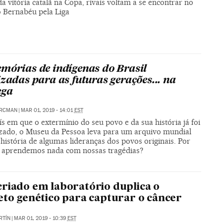
a vitória catalã na Copa, rivais voltam a se encontrar no
o Bernabéu pela Liga
mórias de indígenas do Brasil
izadas para as futuras gerações... na
ega
RCMAN
|
MAR 01, 2019 - 14:01
EST
 em que o extermínio do seu povo e da sua história já foi
izado, o Museu da Pessoa leva para um arquivo mundial
a história de algumas lideranças dos povos originais. Por
 aprendemos nada com nossas tragédias?
riado em laboratório duplica o
eto genético para capturar o câncer
RTÍN
|
MAR 01, 2019 - 10:39
EST