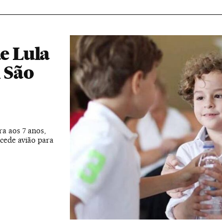
de Lula
m São
ra aos 7 anos,
cede avião para