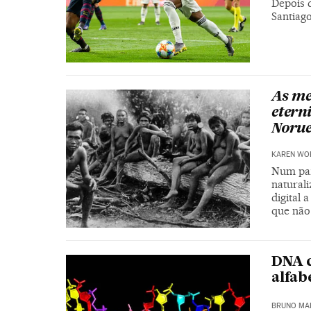
Depois d
Santiag
As me
etern
Noru
KAREN WO
Num país
natural
digital 
que não
DNA c
alfab
BRUNO MA