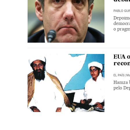
PABLO GU
Depoime
democra
o pragm
EUA o
recom
EL PAÍS
|
Ma
Hamza b
pelo De