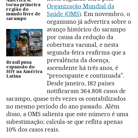
América se
Organização Mundial da
torna primeira
região do
Saúde (OMS)
. Em novembro, o
mundo livre de
sarampo
organismo já advertira sobre o
avanço histórico do sarampo
por causa da redução da
cobertura vacunal, e nesta
segunda-feira reafirma que a
prevalência da doença,
Brasil puxa
ascendente há três anos, é
expansão do
HIV na América
“preocupante e continuada”.
Latina
Desde janeiro, 182 países
notificaram 364.808 casos de
sarampo, quase três vezes os contabilizados
no mesmo período do ano passado. Além
disso, a OMS salienta que este número é uma
subestimação; calcula-se que reflita apenas
10% dos casos reais.