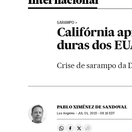
Internacional
SARAMPO
Califórnia ap
duras dos E
Crise de sarampo da D
PABLO XIMÉNEZ DE SANDOVAL
Los Angeles -
JUL
01, 2015 - 09:16
EDT
Compartir en Whatsapp
Compartir en Facebook
Compartir en Twitter
Desplegar Redes Soci