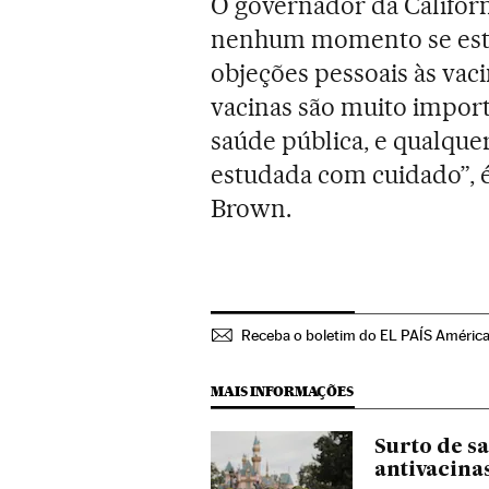
O governador da Califórn
nenhum momento se está 
objeções pessoais às vac
vacinas são muito import
saúde pública, e qualquer
estudada com cuidado”, é
Brown.
Receba o boletim do EL PAÍS Améric
MAIS INFORMAÇÕES
Surto de s
antivacina