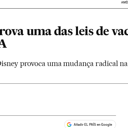
AMÉ
rova uma das leis de va
UA
isney provoca uma mudança radical na 
Añadir EL PAÍS en Google
ales