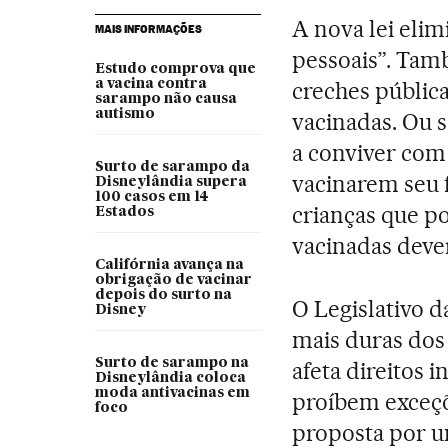
A nova lei elim
MAIS INFORMAÇÕES
pessoais”. Tam
Estudo comprova que
a vacina contra
creches pública
sarampo não causa
autismo
vacinadas. Ou s
a conviver com
Surto de sarampo da
vacinarem seu f
Disneylândia supera
100 casos em 14
crianças que p
Estados
vacinadas deve
Califórnia avança na
obrigação de vacinar
depois do surto na
O Legislativo d
Disney
mais duras dos
Surto de sarampo na
afeta direitos 
Disneylândia coloca
moda antivacinas em
proíbem exceçõe
foco
proposta por u