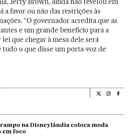
ia, Jerry Brown, ainda não revelou em
a favor ou não das restrições às
inações. “O governador acredita que as
antes e um grande benefício para a
 lei que chegar à mesa dele será
 tudo o que disse um porta-voz de
a
Internacional El Pa
Internacional
Internac
arampo na Disneylândia coloca moda
s em foco