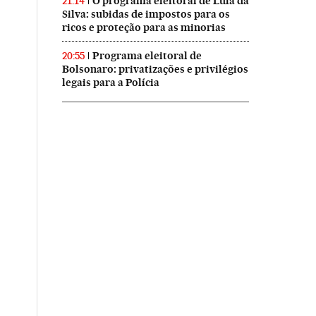
O programa eleitoral de Lula da
21:14
Silva: subidas de impostos para os
ricos e proteção para as minorias
Programa eleitoral de
20:55
Bolsonaro: privatizações e privilégios
legais para a Polícia