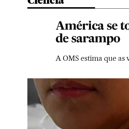
Ciência
América se t
de sarampo
A OMS estima que as v