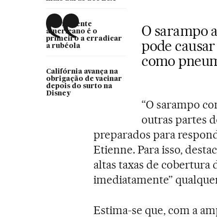
O continente
O sarampo a
americano é o
primeiro a erradicar
pode causar
a rubéola
como pneumo
Califórnia avança na
obrigação de vacinar
depois do surto na
Disney
“O sarampo co
outras partes 
preparados para respond
Etienne. Para isso, desta
altas taxas de cobertura
imediatamente” qualquer
Estima-se que, com a amp