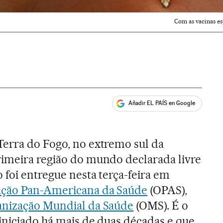
Com as vacinas e
Añadir EL PAÍS en Google
ales
Terra do Fogo, no extremo sul da
primeira região do mundo declarada livre
 foi entregue nesta terça-feira em
ação Pan-Americana da Saúde
(OPAS),
nização Mundial da Saúde
(OMS). É o
iniciado há mais de duas décadas e que