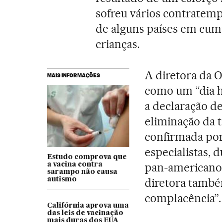
sofreu vários contratemp
de alguns países em cum
crianças.
A diretora da 
MAIS INFORMAÇÕES
como um “dia hi
a declaração d
eliminação da 
confirmada por
especialistas, 
Estudo comprova que
pan-americano
a vacina contra
sarampo não causa
autismo
diretora também
complacência”.
Califórnia aprova uma
das leis de vacinação
mais duras dos EUA