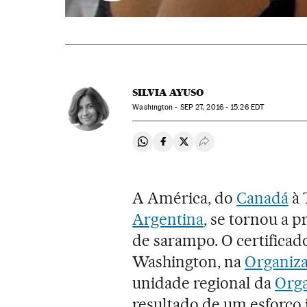
SILVIA AYUSO
Washington -
SEP
27, 2016 - 15:26
EDT
Compartir en Whatsapp
Compartir en Facebook
Compartir en Twitter
Desplegar Redes Soci
A América, do
Canadá
à 
Argentina
, se tornou a 
de sarampo. O certificado
Washington, na
Organiz
unidade regional da
Orga
resultado de um esforço 