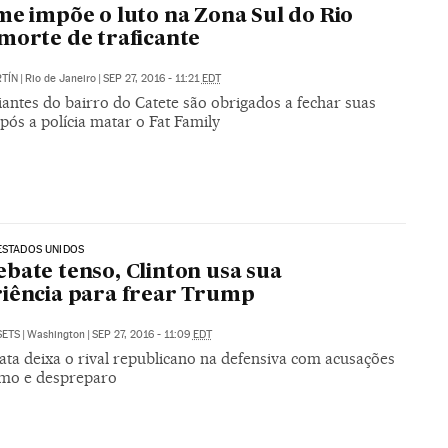
me impõe o luto na Zona Sul do Rio
morte de traficante
TÍN
|
Rio de Janeiro
|
SEP 27, 2016 - 11:21
EDT
antes do bairro do Catete são obrigados a fechar suas
pós a polícia matar o Fat Family
ESTADOS UNIDOS
bate tenso, Clinton usa sua
iência para frear Trump
SETS
|
Washington
|
SEP 27, 2016 - 11:09
EDT
ta deixa o rival republicano na defensiva com acusações
smo e despreparo