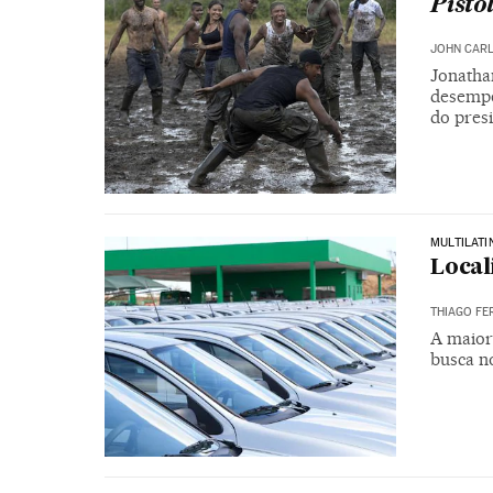
Pisto
JOHN CARL
Jonatha
desempe
do pres
MULTILATI
Local
THIAGO FE
A maior
busca n