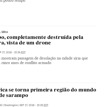
em pouco tempo
 SÍRIA
o, completamente destruída pela
a, vista de um drone
P 27, 2016 - 15:26
EDT
 mostram paisagem de desolação na cidade síria que
 cinco anos de conflito armado
ca se torna primeira região do mundo
 de sarampo
SO
|
Washington
|
SEP 27, 2016 - 15:26
EDT