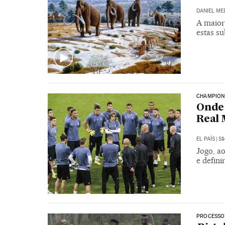
DANIEL ME
A maior
estas su
CHAMPION
Onde 
Real 
EL PAÍS
|
Sã
Jogo, ao
e defini
PROCESSO