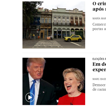
O cri
após 
MARÍA MAR
Comerci
portas a
ELEIÇÕES 
Em de
exper
MARC BAS
Democra
de raci