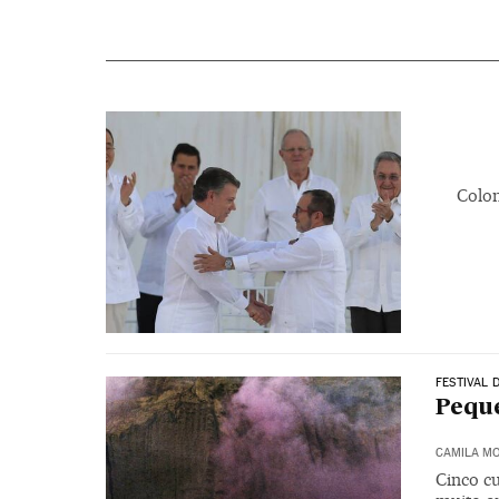
Colom
FESTIVAL 
Pequ
CAMILA M
Cinco c