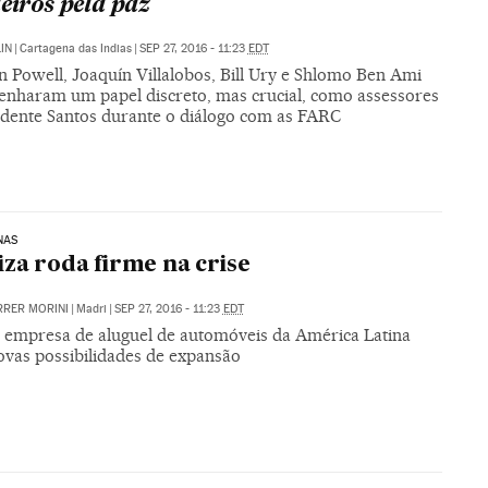
leiros pela paz
IN
|
Cartagena das Indias
|
SEP 27, 2016 - 11:23
EDT
n Powell, Joaquín Villalobos, Bill Ury e Shlomo Ben Ami
nharam um papel discreto, mas crucial, como assessores
idente Santos durante o diálogo com as FARC
NAS
iza roda firme na crise
RRER MORINI
|
Madri
|
SEP 27, 2016 - 11:23
EDT
 empresa de aluguel de automóveis da América Latina
ovas possibilidades de expansão