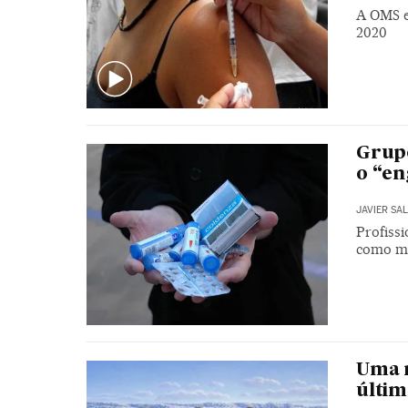
A OMS e
2020
Grupo
o “e
JAVIER SA
Profiss
como m
Uma r
últim