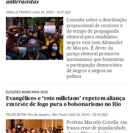
antirracistas
ANIELLE FRANCO
|
AUG 14, 2020 - 11:07
EDT
Consulta sobre a distribuição
proporcional de recursos e
do tempo de propaganda
eleitoral para candidatos
negros está com Alexandre
de Moraes. É dever da
justiça eleitoral promover
mecanismos que fomentem
a participação democrática
de negros e negras na
política
ELEIÇÕES MUNICIPAIS 2020
Evangélicos e ‘voto miliciano’ repetem aliança
em teste de fogo para o bolsonarismo no Rio
FELIPE BETIM
|
Rio de Janeiro / São Paulo
|
AUG 05, 2020 - 08:45
EDT
Prefeito Marcelo Crivella, em
franca crise de popularidade,