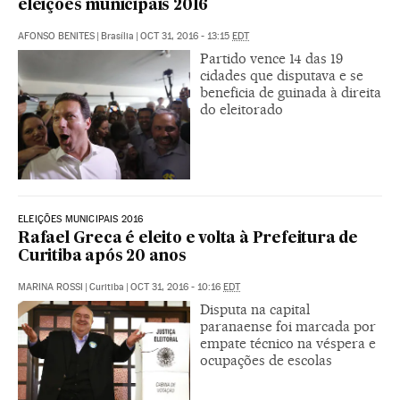
eleições municipais 2016
AFONSO BENITES
|
Brasília
|
OCT 31, 2016 - 13:15
EDT
Partido vence 14 das 19
cidades que disputava e se
beneficia de guinada à direita
do eleitorado
ELEIÇÕES MUNICIPAIS 2016
Rafael Greca é eleito e volta à Prefeitura de
Curitiba após 20 anos
MARINA ROSSI
|
Curitiba
|
OCT 31, 2016 - 10:16
EDT
Disputa na capital
paranaense foi marcada por
empate técnico na véspera e
ocupações de escolas