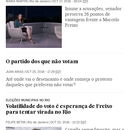
MARÍA MARTÍN
|
Rio de Janeiro
|
OCT 27, 2016 - 16:04
EDT
Imune a acusações, senador
preserva 26 pontos de
vantagem frente a Marcelo
Freixo
O partido dos que não votam
JUAN ARIAS
|
OCT 25, 2016 - 17:29
EDT
Até onde vai o desencanto e onde começa o protesto
daqueles que preferem não votar?
ELEIÇÕES MUNICIPAIS NO RIO
Volatilidade do voto é esperança de Freixo
para tentar virada no Rio
FELIPE BETIM
|
Rio de Janeiro
|
OCT 22, 2016 - 13:22
EDT
Crivella segue favorito, mas a