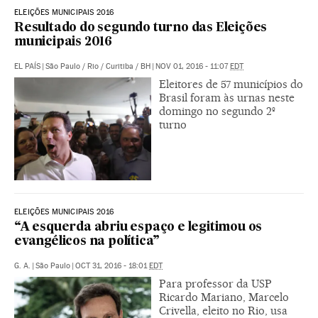
ELEIÇÕES MUNICIPAIS 2016
Resultado do segundo turno das Eleições
municipais 2016
EL PAÍS
|
São Paulo / Rio / Curitiba / BH
|
NOV 01, 2016 - 11:07
EDT
Eleitores de 57 municípios do
Brasil foram às urnas neste
domingo no segundo 2º
turno
ELEIÇÕES MUNICIPAIS 2016
“A esquerda abriu espaço e legitimou os
evangélicos na política”
G. A.
|
São Paulo
|
OCT 31, 2016 - 18:01
EDT
Para professor da USP
Ricardo Mariano, Marcelo
Crivella, eleito no Rio, usa