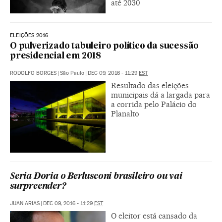
até 2030
ELEIÇÕES 2016
O pulverizado tabuleiro político da sucessão
presidencial em 2018
RODOLFO BORGES
|
São Paulo
|
DEC 09, 2016 - 11:29
EST
Resultado das eleições
municipais dá a largada para
a corrida pelo Palácio do
Planalto
Seria Doria o Berlusconi brasileiro ou vai
surpreender?
JUAN ARIAS
|
DEC 09, 2016 - 11:29
EST
O eleitor está cansado da