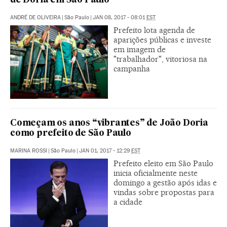
de Doria em São Paulo
ANDRÉ DE OLIVEIRA
|
São Paulo
|
JAN 08, 2017 - 08:01
EST
Prefeito lota agenda de
aparições públicas e investe
em imagem de
"trabalhador", vitoriosa na
campanha
Começam os anos “vibrantes” de João Doria
como prefeito de São Paulo
MARINA ROSSI
|
São Paulo
|
JAN 01, 2017 - 12:29
EST
Prefeito eleito em São Paulo
inicia oficialmente neste
domingo a gestão após idas e
vindas sobre propostas para
a cidade