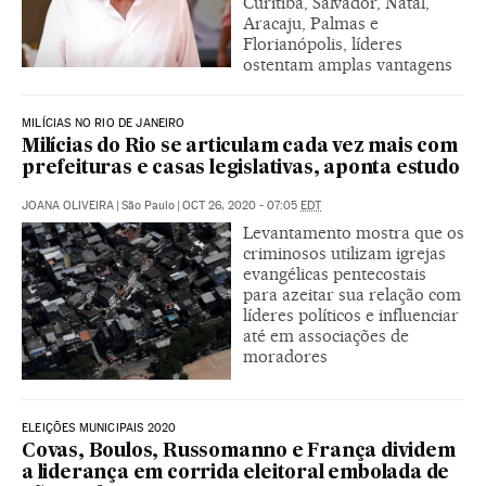
Curitiba, Salvador, Natal,
Aracaju, Palmas e
Florianópolis, líderes
ostentam amplas vantagens
MILÍCIAS NO RIO DE JANEIRO
Milícias do Rio se articulam cada vez mais com
prefeituras e casas legislativas, aponta estudo
JOANA OLIVEIRA
|
São Paulo
|
OCT 26, 2020 - 07:05
EDT
Levantamento mostra que os
criminosos utilizam igrejas
evangélicas pentecostais
para azeitar sua relação com
líderes políticos e influenciar
até em associações de
moradores
ELEIÇÕES MUNICIPAIS 2020
Covas, Boulos, Russomanno e França dividem
a liderança em corrida eleitoral embolada de