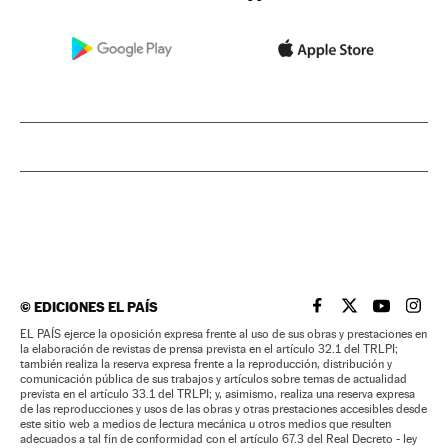
©
EDICIONES EL PAÍS
EL PAÍS BRASIL EN
EL PAÍS BRASI
EL PAÍS B
EL PA
EL PAÍS ejerce la oposición expresa frente al uso de sus obras y prestaciones en
la elaboración de revistas de prensa prevista en el artículo 32.1 del TRLPI;
también realiza la reserva expresa frente a la reproducción, distribución y
comunicación pública de sus trabajos y artículos sobre temas de actualidad
prevista en el artículo 33.1 del TRLPI; y, asimismo, realiza una reserva expresa
de las reproducciones y usos de las obras y otras prestaciones accesibles desde
este sitio web a medios de lectura mecánica u otros medios que resulten
adecuados a tal fin de conformidad con el artículo 67.3 del Real Decreto - ley