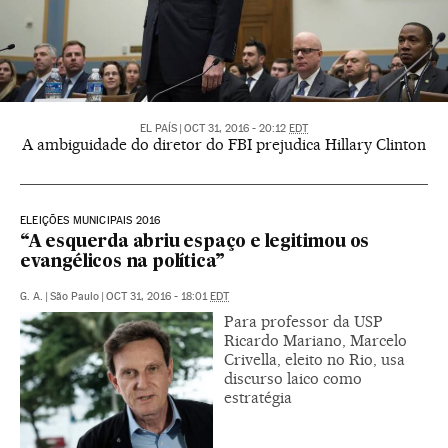
EL PAÍS
|
OCT 31, 2016 - 20:12
EDT
A ambiguidade do diretor do FBI prejudica Hillary Clinton
ELEIÇÕES MUNICIPAIS 2016
“A esquerda abriu espaço e legitimou os
evangélicos na política”
G. A.
|
São Paulo
|
OCT 31, 2016 - 18:01
EDT
Para professor da USP
Ricardo Mariano, Marcelo
Crivella, eleito no Rio, usa
discurso laico como
estratégia