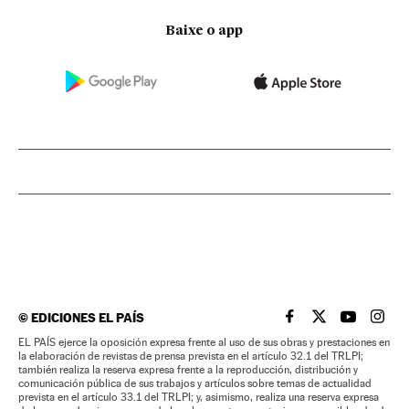
Baixe o app
©
EDICIONES EL PAÍS
EL PAÍS BRASIL EN
EL PAÍS BRASI
EL PAÍS B
EL PA
EL PAÍS ejerce la oposición expresa frente al uso de sus obras y prestaciones en
la elaboración de revistas de prensa prevista en el artículo 32.1 del TRLPI;
también realiza la reserva expresa frente a la reproducción, distribución y
comunicación pública de sus trabajos y artículos sobre temas de actualidad
prevista en el artículo 33.1 del TRLPI; y, asimismo, realiza una reserva expresa