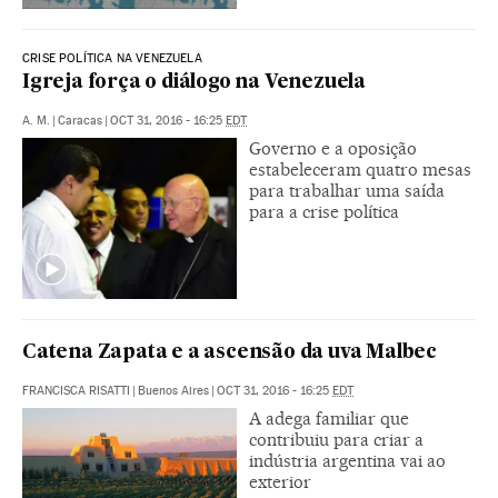
CRISE POLÍTICA NA VENEZUELA
Igreja força o diálogo na Venezuela
A. M.
|
Caracas
|
OCT 31, 2016 - 16:25
EDT
Governo e a oposição
estabeleceram quatro mesas
para trabalhar uma saída
para a crise política
Catena Zapata e a ascensão da uva Malbec
FRANCISCA RISATTI
|
Buenos Aires
|
OCT 31, 2016 - 16:25
EDT
A adega familiar que
contribuiu para criar a
indústria argentina vai ao
exterior