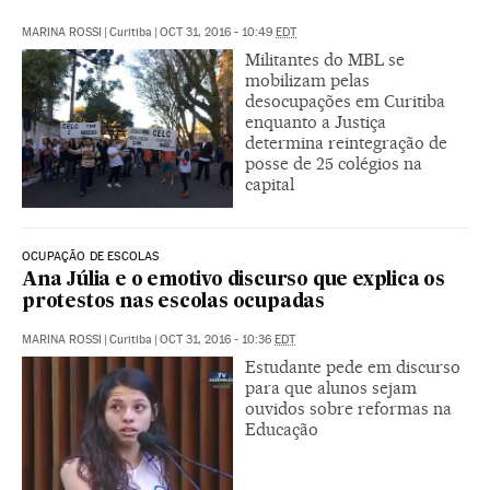
MARINA ROSSI
|
Curitiba
|
OCT 31, 2016 - 10:49
EDT
Militantes do MBL se
mobilizam pelas
desocupações em Curitiba
enquanto a Justiça
determina reintegração de
posse de 25 colégios na
capital
OCUPAÇÃO DE ESCOLAS
Ana Júlia e o emotivo discurso que explica os
protestos nas escolas ocupadas
MARINA ROSSI
|
Curitiba
|
OCT 31, 2016 - 10:36
EDT
Estudante pede em discurso
para que alunos sejam
ouvidos sobre reformas na
Educação