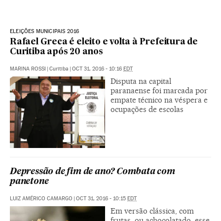
ELEIÇÕES MUNICIPAIS 2016
Rafael Greca é eleito e volta à Prefeitura de
Curitiba após 20 anos
MARINA ROSSI
|
Curitiba
|
OCT 31, 2016 - 10:16
EDT
Disputa na capital
paranaense foi marcada por
empate técnico na véspera e
ocupações de escolas
Depressão de fim de ano? Combata com
panetone
LUIZ AMÉRICO CAMARGO
|
OCT 31, 2016 - 10:15
EDT
Em versão clássica, com
frutas, ou achocolatado, esse