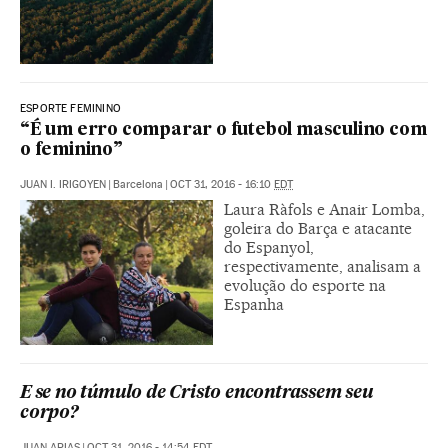
ESPORTE FEMININO
“É um erro comparar o futebol masculino com
o feminino”
JUAN I. IRIGOYEN
|
Barcelona
|
OCT 31, 2016 - 16:10
EDT
Laura Ràfols e Anair Lomba,
goleira do Barça e atacante
do Espanyol,
respectivamente, analisam a
evolução do esporte na
Espanha
E se no túmulo de Cristo encontrassem seu
corpo?
JUAN ARIAS
|
OCT 31, 2016 - 14:54
EDT