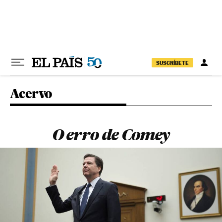
Pular para o conteúdo
SUSCRÍBETE
Acervo
O erro de Comey