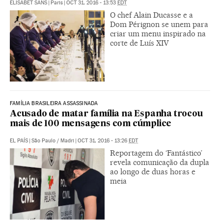
ELISABET SANS
|
Paris
|
OCT 31, 2016 - 13:53
EDT
O chef Alain Ducasse e a
Dom Pérignon se unem para
criar um menu inspirado na
corte de Luís XIV
FAMÍLIA BRASILEIRA ASSASSINADA
Acusado de matar família na Espanha trocou
mais de 100 mensagens com cúmplice
EL PAÍS
|
São Paulo / Madri
|
OCT 31, 2016 - 13:26
EDT
Reportagem do ‘Fantástico’
revela comunicação da dupla
ao longo de duas horas e
meia