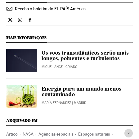
Receba o boletim do EL PAÍS América
Ciencia El País Brasil en Twitter
Ciencia El País Brasil en Instagram
Ciencia El País Brasil en Facebook
MAIS INFORMAÇÕES
Os voos transatlânticos serão mais
longos, poluentes e turbulentos
MIGUEL ÁNGEL CRIADO
Energia para um mundo menos
contaminado
MARÍA FERNÁNDEZ
| MADRID
ARQUIVADO EM
Ártico
NASA
Agências espaciais
Espaços naturais