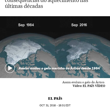
consequências do aquecimento nas
últimas décadas
Assim mudou o gelo marinho do Ártico desde 1984
Assim evoluiu o gelo do Ártico.
Vídeo:
EL PAÍS VÍDEO
EL PAÍS
OCT
31, 2016 - 18:01
EDT