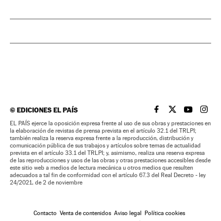
©
EDICIONES EL PAÍS
EL PAÍS BRASIL EN
EL PAÍS BRASI
EL PAÍS B
EL PA
EL PAÍS ejerce la oposición expresa frente al uso de sus obras y prestaciones en
la elaboración de revistas de prensa prevista en el artículo 32.1 del TRLPI;
también realiza la reserva expresa frente a la reproducción, distribución y
comunicación pública de sus trabajos y artículos sobre temas de actualidad
prevista en el artículo 33.1 del TRLPI; y, asimismo, realiza una reserva expresa
de las reproducciones y usos de las obras y otras prestaciones accesibles desde
este sitio web a medios de lectura mecánica u otros medios que resulten
adecuados a tal fin de conformidad con el artículo 67.3 del Real Decreto - ley
24/2021, de 2 de noviembre
Contacto
Venta de contenidos
Aviso legal
Política cookies