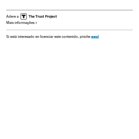
Mudança climática
Astronáutica
Problemas ambientais
Meteorologia
Meio ambiente
Ciência
Adere a
Mais informações
aquí
Si está interesado en licenciar este contenido, pinche