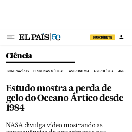
Pular para o conteúdo
SUSCRÍBETE
Ciência
CORONAVÍRUS
PESQUISAS MÉDICAS
ASTRONOMIA
ASTROFÍSICA
ARQUEO
Estudo mostra a perda de
gelo do Oceano Ártico desde
1984
NASA divulga vídeo mostrando as