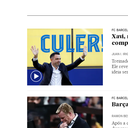
FC BARCE
Xavi,
compa
JUAN I. IR
Treinad
Ele reve
ideia se
FC BARCE
Barça
RAMON BE
Após a d