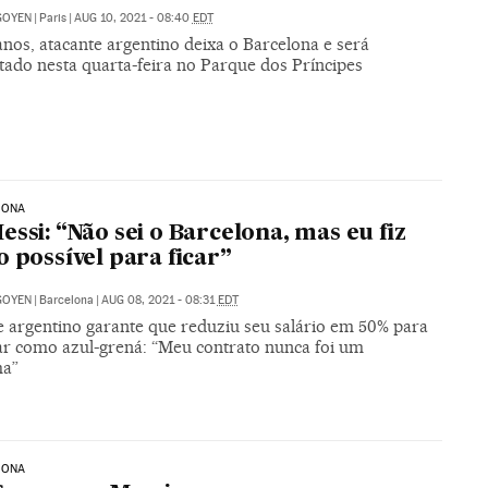
IGOYEN
|
Paris
|
AUG 10, 2021 - 08:40
EDT
nos, atacante argentino deixa o Barcelona e será
tado nesta quarta-feira no Parque dos Príncipes
LONA
essi: “Não sei o Barcelona, mas eu fiz
o possível para ficar”
IGOYEN
|
Barcelona
|
AUG 08, 2021 - 08:31
EDT
e argentino garante que reduziu seu salário em 50% para
ar como azul-grená: “Meu contrato nunca foi um
ma”
LONA