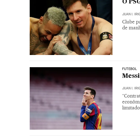
O PSG
JUAN I. IR
Clube p
de manh
FUTEBOL
Messi
JUAN I. IR
“Contra
econômic
limitado