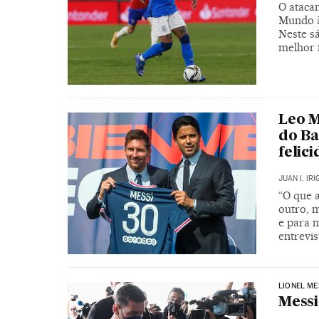
O ataca
Mundo à 
Neste s
melhor
Leo M
do Ba
felic
JUAN I. IR
“O que 
outro, 
e para m
entrevis
LIONEL ME
Messi