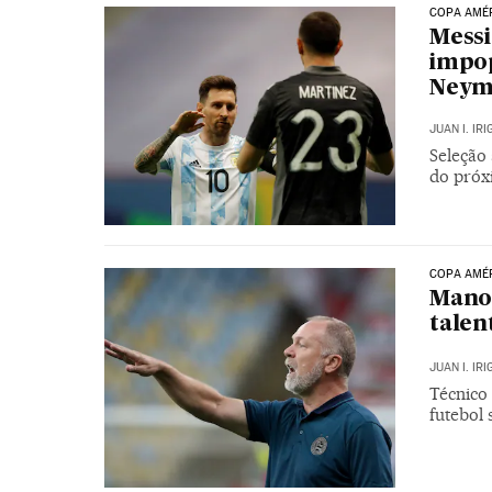
COPA AMÉ
Messi
impop
Neym
JUAN I. IR
Seleção 
do próx
COPA AMÉ
Mano 
talen
JUAN I. IR
Técnico
futebol