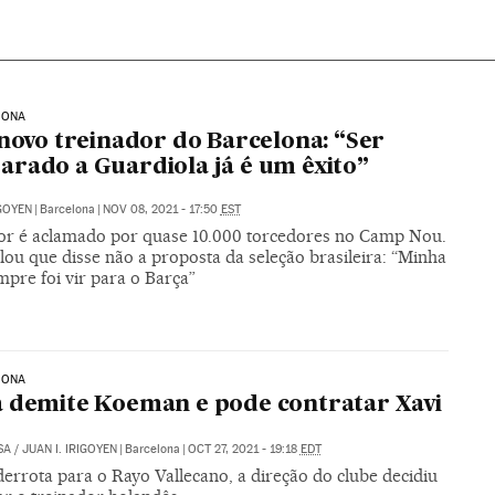
LONA
 novo treinador do Barcelona: “Ser
rado a Guardiola já é um êxito”
IGOYEN
|
Barcelona
|
NOV 08, 2021 - 17:50
EST
or é aclamado por quase 10.000 torcedores no Camp Nou.
lou que disse não a proposta da seleção brasileira: “Minha
mpre foi vir para o Barça”
LONA
 demite Koeman e pode contratar Xavi
SA
/
JUAN I. IRIGOYEN
|
Barcelona
|
OCT 27, 2021 - 19:18
EDT
errota para o Rayo Vallecano, a direção do clube decidiu