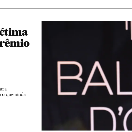
sétima
prêmio
ntra
ro que ainda