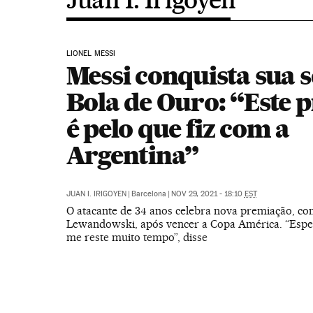
LIONEL MESSI
Messi conquista sua 
Bola de Ouro: “Este 
é pelo que fiz com a
Argentina”
JUAN I. IRIGOYEN
|
Barcelona
|
NOV 29, 2021 - 18:10
EST
O atacante de 34 anos celebra nova premiação, co
Lewandowski, após vencer a Copa América. “Espe
me reste muito tempo”, disse