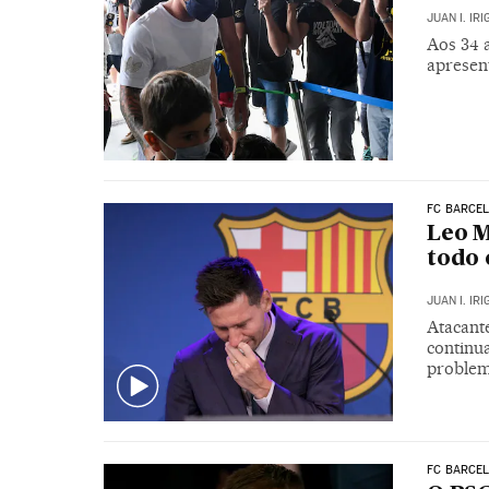
JUAN I. IR
Aos 34 a
apresen
FC BARCE
Leo M
todo 
JUAN I. IR
Atacant
continu
proble
FC BARCE