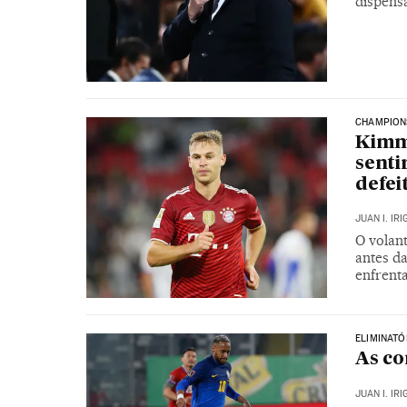
dispens
CHAMPION
Kimmi
senti
defei
JUAN I. IR
O volan
antes d
enfrent
ELIMINATÓ
As co
JUAN I. IR