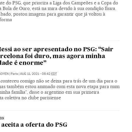
nte do PSG, que prioriza a Liga dos Campeões e a Copa do
Bola de Ouro, está na mira devido à sua condição física.
ábado, postou imagens para garantir que já voltou à
 forma
essi ao ser apresentado no PSG: “Sair
rcelona foi duro, mas agora minha
idade é enorme”
IGOYEN
|
Paris
|
AUG 11, 2021 - 08:42
EDT
aconteceu comigo não se deixa para trás de um dia para o
mas também estou animado com esta nova etapa para mim
inha família”, disse o argentino em sua primeira
ta coletiva no clube parisiense
SSI
 aceita a oferta do PSG