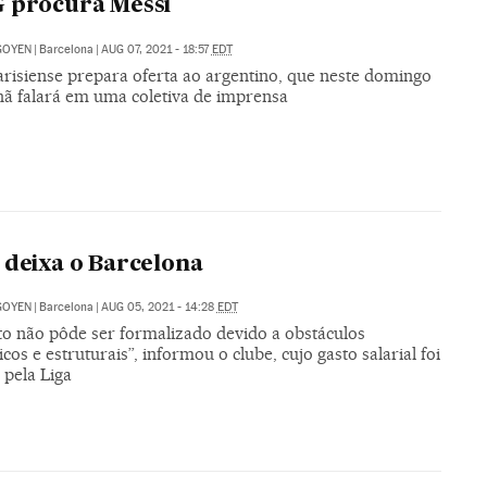
 procura Messi
IGOYEN
|
Barcelona
|
AUG 07, 2021 - 18:57
EDT
arisiense prepara oferta ao argentino, que neste domingo
ã falará em uma coletiva de imprensa
 deixa o Barcelona
IGOYEN
|
Barcelona
|
AUG 05, 2021 - 14:28
EDT
to não pôde ser formalizado devido a obstáculos
os e estruturais”, informou o clube, cujo gasto salarial foi
 pela Liga