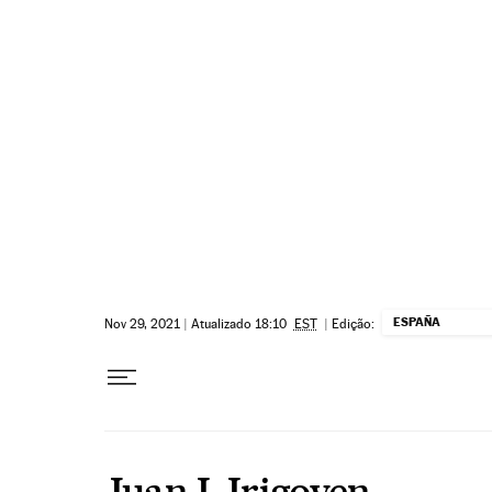
Pular para o conteúdo
ESPAÑA
Nov 29, 2021
|
Atualizado 18:10
EST
|
Edição:
Juan I. Irigoyen