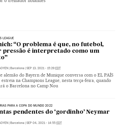
ar o treinador holandês
S LEAGUE
ch: “O problema é que, no futebol,
r pressão é interpretado como um
to”
IGOYEN
|
Barcelona
|
SEP 13, 2021 - 15:29
EDT
te alemão do Bayern de Munique conversa com o EL PAÍS
a estreia na Champions League, nesta terça-feira, quando
ará o Barcelona no Camp Nou
RIAS PARA A COPA DO MUNDO 2022
ntas pendentes do ‘gordinho’ Neymar
IGOYEN
|
Barcelona
|
SEP 04, 2021 - 14:55
EDT