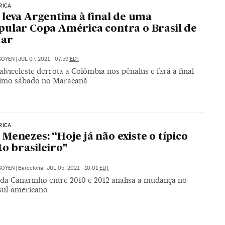
RICA
 leva Argentina à final de uma
ular Copa América contra o Brasil de
ar
IGOYEN
|
JUL 07, 2021 - 07:59
EDT
alviceleste derrota a Colômbia nos pênaltis e fará a final
imo sábado no Maracanã
RICA
Menezes: “Hoje já não existe o típico
to brasileiro”
IGOYEN
|
Barcelona
|
JUL 05, 2021 - 10:01
EDT
 da Canarinho entre 2010 e 2012 analisa a mudança no
 sul-americano