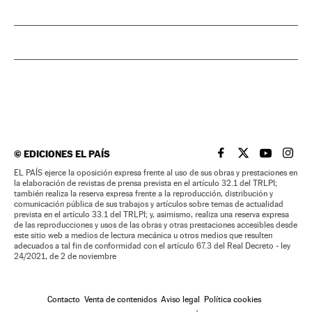
©
EDICIONES EL PAÍS
EL PAÍS BRASIL EN
EL PAÍS BRASI
EL PAÍS B
EL PA
EL PAÍS ejerce la oposición expresa frente al uso de sus obras y prestaciones en
la elaboración de revistas de prensa prevista en el artículo 32.1 del TRLPI;
también realiza la reserva expresa frente a la reproducción, distribución y
comunicación pública de sus trabajos y artículos sobre temas de actualidad
prevista en el artículo 33.1 del TRLPI; y, asimismo, realiza una reserva expresa
de las reproducciones y usos de las obras y otras prestaciones accesibles desde
este sitio web a medios de lectura mecánica u otros medios que resulten
adecuados a tal fin de conformidad con el artículo 67.3 del Real Decreto - ley
24/2021, de 2 de noviembre
Contacto
Venta de contenidos
Aviso legal
Política cookies