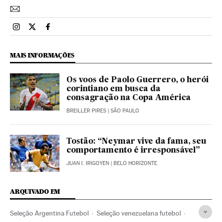
Esportes El País Brasil en Instagram
Esportes El País Brasil en Twitter
Esportes El País Brasil en Facebook
MAIS INFORMAÇÕES
Os voos de Paolo Guerrero, o herói
corintiano em busca da
consagração na Copa América
BREILLER PIRES
| SÃO PAULO
Tostão: “Neymar vive da fama, seu
comportamento é irresponsável”
JUAN I. IRIGOYEN
| BELO HORIZONTE
ARQUIVADO EM
Seleção Argentina Futebol
Seleção venezuelana futebol