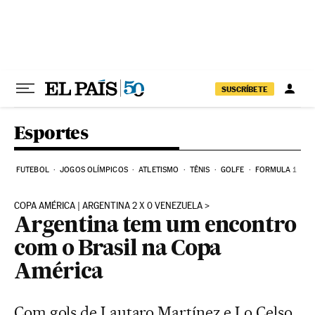
Pular para o conteúdo
SUSCRÍBETE
Esportes
FUTEBOL
JOGOS OLÍMPICOS
ATLETISMO
TÊNIS
GOLFE
FORMULA 1
COPA AMÉRICA | ARGENTINA 2 X 0 VENEZUELA
Argentina tem um encontro
com o Brasil na Copa
América
Com gols de Lautaro Martínez e Lo Celso,