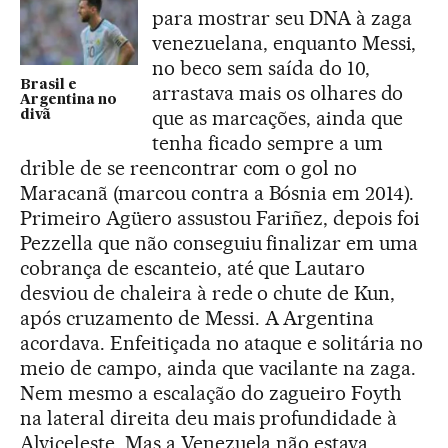
para mostrar seu DNA à zaga
venezuelana, enquanto Messi,
no beco sem saída do 10,
Brasil e
arrastava mais os olhares do
Argentina no
que as marcações, ainda que
divã
tenha ficado sempre a um
drible de se reencontrar com o gol no
Maracanã (marcou contra a Bósnia em 2014).
Primeiro Agüero assustou Fariñez, depois foi
Pezzella que não conseguiu finalizar em uma
cobrança de escanteio, até que Lautaro
desviou de chaleira à rede o chute de Kun,
após cruzamento de Messi. A Argentina
acordava. Enfeitiçada no ataque e solitária no
meio de campo, ainda que vacilante na zaga.
Nem mesmo a escalação do zagueiro Foyth
na lateral direita deu mais profundidade à
Alviceleste. Mas a Venezuela não estava