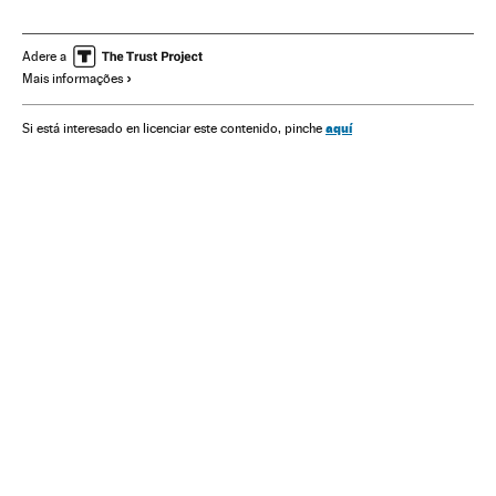
Mineirão
Copa América
Seleções esportivas
Estádios futebol
Futebol
Brasil
Instalações esportivas
Adere a
Mais informações
Competições
América do Sul
América Latina
Esportes
América
Copa América 2019
aquí
Si está interesado en licenciar este contenido, pinche