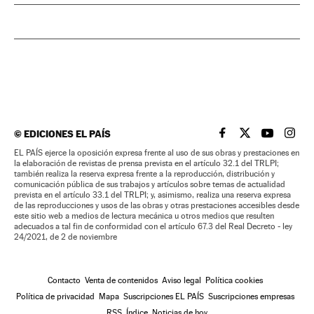
©
EDICIONES EL PAÍS
EL PAÍS BRASIL EN
EL PAÍS BRASI
EL PAÍS B
EL PA
EL PAÍS ejerce la oposición expresa frente al uso de sus obras y prestaciones en
la elaboración de revistas de prensa prevista en el artículo 32.1 del TRLPI;
también realiza la reserva expresa frente a la reproducción, distribución y
comunicación pública de sus trabajos y artículos sobre temas de actualidad
prevista en el artículo 33.1 del TRLPI; y, asimismo, realiza una reserva expresa
de las reproducciones y usos de las obras y otras prestaciones accesibles desde
este sitio web a medios de lectura mecánica u otros medios que resulten
adecuados a tal fin de conformidad con el artículo 67.3 del Real Decreto - ley
24/2021, de 2 de noviembre
Contacto
Venta de contenidos
Aviso legal
Política cookies
Política de privacidad
Mapa
Suscripciones EL PAÍS
Suscripciones empresas
RSS
Índice
Noticias de hoy