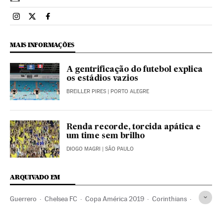
Esportes El País Brasil en Instagram
Esportes El País Brasil en Twitter
Esportes El País Brasil en Facebook
MAIS INFORMAÇÕES
A gentrificação do futebol explica
os estádios vazios
BREILLER PIRES
| PORTO ALEGRE
Renda recorde, torcida apática e
um time sem brilho
DIOGO MAGRI
| SÃO PAULO
ARQUIVADO EM
Guerrero
Chelsea FC
Copa América 2019
Corinthians
SC Internacional
Seleção peruana futebol