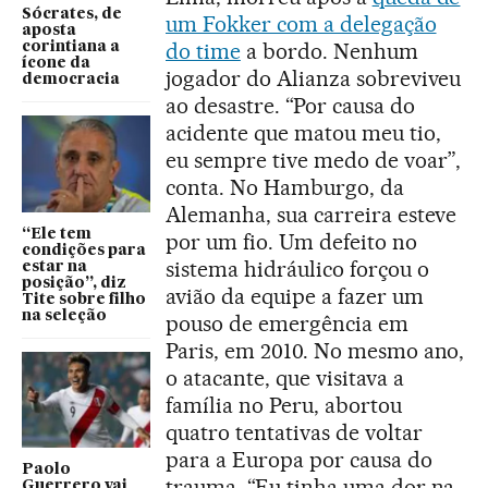
Sócrates, de
um Fokker com a delegação
aposta
do time
a bordo. Nenhum
corintiana a
ícone da
jogador do Alianza sobreviveu
democracia
ao desastre. “Por causa do
acidente que matou meu tio,
eu sempre tive medo de voar”,
conta. No Hamburgo, da
Alemanha, sua carreira esteve
“Ele tem
por um fio. Um defeito no
condições para
sistema hidráulico forçou o
estar na
posição”, diz
avião da equipe a fazer um
Tite sobre filho
na seleção
pouso de emergência em
Paris, em 2010. No mesmo ano,
o atacante, que visitava a
família no Peru, abortou
quatro tentativas de voltar
para a Europa por causa do
Paolo
trauma. “Eu tinha uma dor na
Guerrero vai