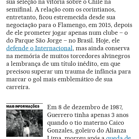
sua seleção na vitória sobre o Chile na
semifinal. A relação com os corintianos,
entretanto, ficou estremecida desde sua
negociação para o Flamengo, em 2015, depois
de ele prometer jogar apenas num clube – o
do Parque São Jorge – no Brasil. Hoje, ele
defende o Internacional
, mas ainda conserva
na memória de muitos torcedores alvinegros
a lembrança de um título inédito, em que
precisou superar um trauma de infância para
marcar o gol mais emblemático de sua
carreira.
Em 8 de dezembro de 1987,
MAIS INFORMAÇÕES
Guerrero tinha apenas 3 anos
quando o tio materno Caico
Gonzales, goleiro do Alianza
Lima, morreu após a
queda de