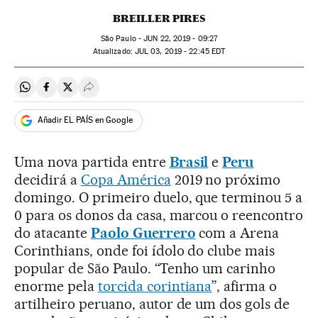
BREILLER PIRES
São Paulo -
JUN
22, 2019 - 09:27
atualizado:
JUL
03, 2019 - 22:45
EDT
Compartir en Whatsapp
Compartir en Facebook
Compartir en Twitter
Desplegar Redes Sociales
Añadir EL PAÍS en Google
Uma nova partida entre
Brasil
e
Peru
decidirá a
Copa América
2019 no próximo
domingo. O primeiro duelo, que terminou 5 a
0 para os donos da casa, marcou o reencontro
do atacante
Paolo Guerrero
com a Arena
Corinthians, onde foi ídolo do clube mais
popular de São Paulo. “Tenho um carinho
enorme pela
torcida corintiana
”, afirma o
artilheiro peruano, autor de um dos gols de