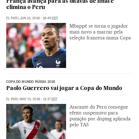
França avança para as oitavas de final e
elimina o Peru
EL PAÍS
|
JUN 21, 2018 - 16:49
EDT
Mbappé se torna o jogador
mais novo a marcar pela
seleção francesa numa Copa
COPA DO MUNDO RÚSSIA 2018
Paolo Guerrero vai jogar a Copa do Mundo
EL PAÍS
|
MAY 31, 2018 - 11:37
EDT
Atacante do Peru consegue
efeito suspensivo para
punição por doping aplicada
pelo TAS