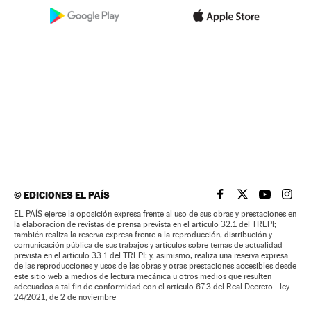
©
EDICIONES EL PAÍS
EL PAÍS BRASIL EN
EL PAÍS BRASI
EL PAÍS B
EL PA
EL PAÍS ejerce la oposición expresa frente al uso de sus obras y prestaciones en
la elaboración de revistas de prensa prevista en el artículo 32.1 del TRLPI;
también realiza la reserva expresa frente a la reproducción, distribución y
comunicación pública de sus trabajos y artículos sobre temas de actualidad
prevista en el artículo 33.1 del TRLPI; y, asimismo, realiza una reserva expresa
de las reproducciones y usos de las obras y otras prestaciones accesibles desde
este sitio web a medios de lectura mecánica u otros medios que resulten
adecuados a tal fin de conformidad con el artículo 67.3 del Real Decreto - ley
24/2021, de 2 de noviembre