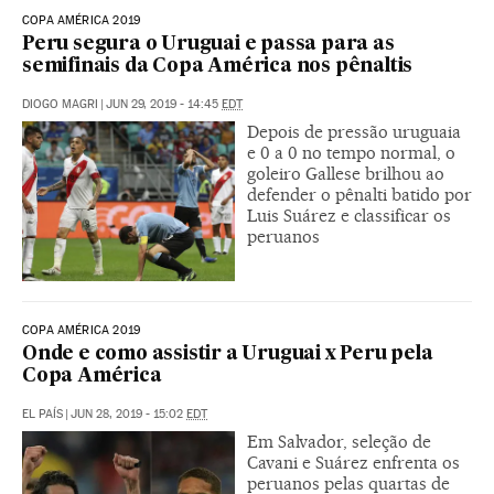
COPA AMÉRICA 2019
Peru segura o Uruguai e passa para as
semifinais da Copa América nos pênaltis
DIOGO MAGRI
|
JUN 29, 2019 - 14:45
EDT
Depois de pressão uruguaia
e 0 a 0 no tempo normal, o
goleiro Gallese brilhou ao
defender o pênalti batido por
Luis Suárez e classificar os
peruanos
COPA AMÉRICA 2019
Onde e como assistir a Uruguai x Peru pela
Copa América
EL PAÍS
|
JUN 28, 2019 - 15:02
EDT
Em Salvador, seleção de
Cavani e Suárez enfrenta os
peruanos pelas quartas de