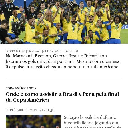
DIOGO MAGRI
|
São Paulo
|
JUL 07, 2019 - 14:07
EDT
No Maracanã, Everton, Gabriel Jesus e Richarlison
fizeram os gols da vitória por 3 a 1. Mesmo com o camisa
9 expulso, a seleção chegou ao nono título sul-americano
COPA AMÉRICA 2019
Onde e como assistir a Brasil x Peru pela final
da Copa América
EL PAÍS
|
JUL 06, 2019 - 21:23
EDT
Seleção brasileira defende
invencibilidade jogando em