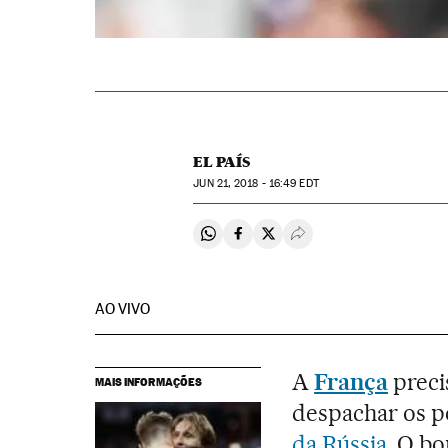
EL PAÍS
JUN
21, 2018 - 16:49
EDT
Compartir en Whatsapp
Compartir en Facebook
Compartir en Twitter
Desplegar Redes Soci
AO VIVO
A
França
preci
MAIS INFORMAÇÕES
despachar os p
da Rússia
. O b