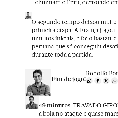
eliminam o Peru, derrotado em
O segundo tempo deixou muito a
primeira etapa. A França jogou 
minutos iniciais, e foi o bastant
peruana que só conseguiu desafi
durante toda a partida.
Rodolfo Bo
Fim de jogo!
Compartir en W
Compartir 
Compar
D
49 minutos
. TRAVADO GIROU
a bola no ataque e quase mar