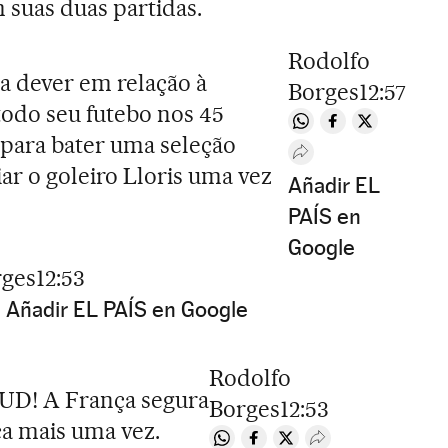
 suas duas partidas.
Rodolfo
 dever em relação à
Borges
12:57
todo seu futebo nos 45
Compartir en Whats
Compartir en F
Compartir e
e para bater uma seleção
Desplegar Redes Soc
ar o goleiro Lloris uma vez
Añadir EL
PAÍS en
Google
rges
12:53
Añadir EL PAÍS en Google
hatsapp
en Facebook
tir en Twitter
esplegar Redes Sociales
Rodolfo
D! A França segura
Borges
12:53
ca mais uma vez.
Compartir en Whatsapp
Compartir en Facebook
Compartir en Twitter
Desplegar Redes S