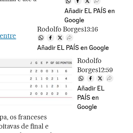
Compartir en Whatsapp
Compartir en Facebook
Compartir en Twitter
Desplegar Redes 
Añadir EL PAÍS en
Google
Rodolfo Borges
13:16
 entre
Compartir en Whatsapp
Compartir en Facebook
Compartir en Twitter
Desplegar Redes Sociales
Añadir EL PAÍS en Google
Rodolfo
Borges
12:59
Compartir en Whatsapp
Compartir en Faceb
Compartir en Tw
Desplegar 
Añadir EL
PAÍS en
Google
pa, os franceses
itavas de final e