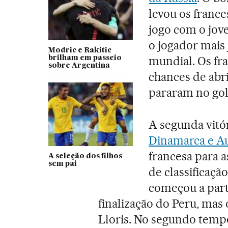
levou os france
jogo com o jov
o jogador mais
Modric e Rakitic
mundial. Os fr
brilham em passeio
sobre Argentina
chances de abri
pararam no gol
A segunda vitó
Dinamarca e Au
francesa para as
A seleção dos filhos
sem pai
de classificaçã
começou a parti
finalização do Peru, mas 
Lloris. No segundo tempo