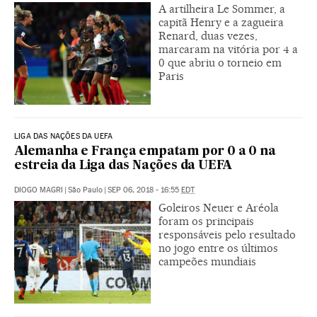
A artilheira Le Sommer, a
capitã Henry e a zagueira
Renard, duas vezes,
marcaram na vitória por 4 a
0 que abriu o torneio em
Paris
LIGA DAS NAÇÕES DA UEFA
Alemanha e França empatam por 0 a 0 na
estreia da Liga das Nações da UEFA
DIOGO MAGRI
|
São Paulo
|
SEP 06, 2018 - 16:55
EDT
Goleiros Neuer e Aréola
foram os principais
responsáveis pelo resultado
no jogo entre os últimos
campeões mundiais