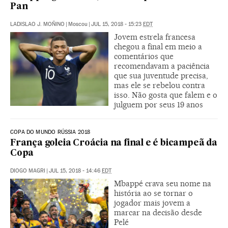
Pan
LADISLAO J. MOÑINO
|
Moscou
|
JUL 15, 2018 - 15:23
EDT
Jovem estrela francesa
chegou a final em meio a
comentários que
recomendavam a paciência
que sua juventude precisa,
mas ele se rebelou contra
isso. Não gosta que falem e o
julguem por seus 19 anos
COPA DO MUNDO RÚSSIA 2018
França goleia Croácia na final e é bicampeã da
Copa
DIOGO MAGRI
|
JUL 15, 2018 - 14:46
EDT
Mbappé crava seu nome na
história ao se tornar o
jogador mais jovem a
marcar na decisão desde
Pelé