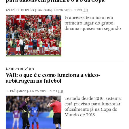
para oitavas em primeiro 0 a 0 da Copa
ANDRÉ DE OLIVEIRA
|
São Paulo
|
JUN 26, 2018 - 13:23
EDT
Franceses terminam em
primeiro lugar do grupo,
dinamarqueses em segundo
ÁRBITRO DE VÍDEO
VAR: o que é e como funciona a vídeo-
arbitragem no futebol
EL PAÍS
|
Madri
|
JUN 25, 2018 - 16:11
EDT
Testado desde 2016, sistema
está previsto para funcionar
oficialmente já na Copa do
Mundo de 2018