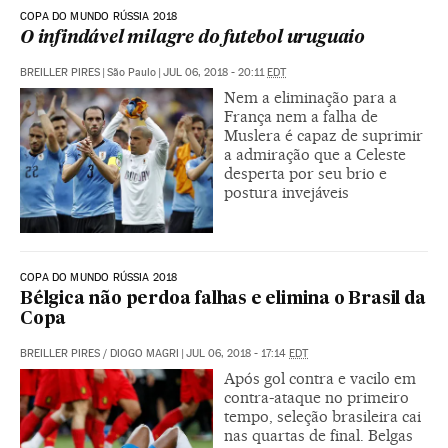
COPA DO MUNDO RÚSSIA 2018
O infindável milagre do futebol uruguaio
BREILLER PIRES
|
São Paulo
|
JUL 06, 2018 - 20:11
EDT
Nem a eliminação para a
França nem a falha de
Muslera é capaz de suprimir
a admiração que a Celeste
desperta por seu brio e
postura invejáveis
COPA DO MUNDO RÚSSIA 2018
Bélgica não perdoa falhas e elimina o Brasil da
Copa
BREILLER PIRES
/
DIOGO MAGRI
|
JUL 06, 2018 - 17:14
EDT
Após gol contra e vacilo em
contra-ataque no primeiro
tempo, seleção brasileira cai
nas quartas de final. Belgas