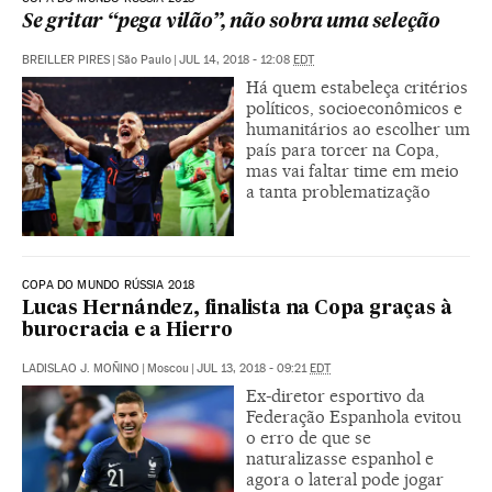
Se gritar “pega vilão”, não sobra uma seleção
BREILLER PIRES
|
São Paulo
|
JUL 14, 2018 - 12:08
EDT
Há quem estabeleça critérios
políticos, socioeconômicos e
humanitários ao escolher um
país para torcer na Copa,
mas vai faltar time em meio
a tanta problematização
COPA DO MUNDO RÚSSIA 2018
Lucas Hernández, finalista na Copa graças à
burocracia e a Hierro
LADISLAO J. MOÑINO
|
Moscou
|
JUL 13, 2018 - 09:21
EDT
Ex-diretor esportivo da
Federação Espanhola evitou
o erro de que se
naturalizasse espanhol e
agora o lateral pode jogar