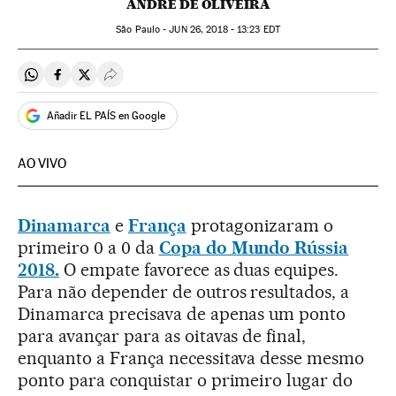
ANDRÉ DE OLIVEIRA
São Paulo -
JUN
26, 2018 - 13:23
EDT
Compartir en Whatsapp
Compartir en Facebook
Compartir en Twitter
Desplegar Redes Sociales
Añadir EL PAÍS en Google
AO VIVO
Dinamarca
e
França
protagonizaram o
primeiro 0 a 0 da
Copa do Mundo Rússia
2018.
O empate favorece as duas equipes.
Para não depender de outros resultados, a
Dinamarca precisava de apenas um ponto
para avançar para as oitavas de final,
enquanto a França necessitava desse mesmo
ponto para conquistar o primeiro lugar do