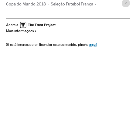
Copa do Mundo 2018
Seleção Futebol França
Seleção Futebol Dinamarca
Kylian Mbappé
N'Golo Kanté
Paul Pogba
Antoine Griezmann
Adere a
Mais informações
Calendário esportivo
Kantemir Berkhamov
Christian Eriksen
Copa do Mundo Futebol
aquí
Si está interesado en licenciar este contenido, pinche
Seleções esportivas
Copa do mundo
Campeonato mundial
Futebol
Rússia
Brasil
Competições
Esportes