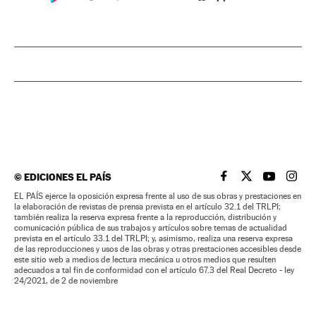
©
EDICIONES EL PAÍS
EL PAÍS BRASIL EN
EL PAÍS BRASI
EL PAÍS B
EL PA
EL PAÍS ejerce la oposición expresa frente al uso de sus obras y prestaciones en
la elaboración de revistas de prensa prevista en el artículo 32.1 del TRLPI;
también realiza la reserva expresa frente a la reproducción, distribución y
comunicación pública de sus trabajos y artículos sobre temas de actualidad
prevista en el artículo 33.1 del TRLPI; y, asimismo, realiza una reserva expresa
de las reproducciones y usos de las obras y otras prestaciones accesibles desde
este sitio web a medios de lectura mecánica u otros medios que resulten
adecuados a tal fin de conformidad con el artículo 67.3 del Real Decreto - ley
24/2021, de 2 de noviembre