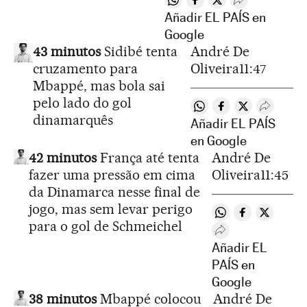
Compartir en Whatsapp
Compartir en Facebook
Compartir en Twitt
Desplegar Red
Añadir EL PAÍS en
Google
43 minutos
Sidibé tenta
André De
cruzamento para
Oliveira
11:47
Mbappé, mas bola sai
pelo lado do gol
Compartir en Whatsap
Compartir en Fac
Compartir en 
Desplega
dinamarquês
Añadir EL PAÍS
en Google
42 minutos
França até tenta
André De
fazer uma pressão em cima
Oliveira
11:45
da Dinamarca nesse final de
jogo, mas sem levar perigo
Compartir en Wha
Compartir en
Comparti
para o gol de Schmeichel
Desplegar Redes S
Añadir EL
PAÍS en
Google
38 minutos
Mbappé colocou
André De