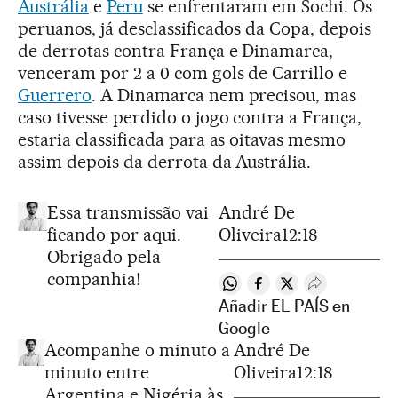
Austrália
e
Peru
se enfrentaram em Sochi. Os
peruanos, já desclassificados da Copa, depois
de derrotas contra França e Dinamarca,
venceram por 2 a 0 com gols de Carrillo e
Guerrero
. A Dinamarca nem precisou, mas
caso tivesse perdido o jogo contra a França,
estaria classificada para as oitavas mesmo
assim depois da derrota da Austrália.
Essa transmissão vai
André De
ficando por aqui.
Oliveira
12:18
Obrigado pela
companhia!
Compartir en Whatsapp
Compartir en Faceboo
Compartir en Twit
Desplegar Re
Añadir EL PAÍS en
Google
Acompanhe o minuto a
André De
minuto entre
Oliveira
12:18
Argentina e Nigéria às