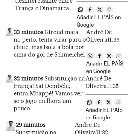
desinteressante entre
França e Dinamarca
Compartir en Whatsapp
Compartir en Facebo
Compartir en Twi
Desplegar R
Añadir EL PAÍS en
Google
33 minutos
Giroud mata
André De
no peito, tenta virar para o
Oliveira
11:36
chute, mas isola a bola por
cima do gol de Schmeichel
Compartir en Whats
Compartir en F
Compartir e
Desple
Añadir EL PAÍS
en Google
32 minutos
Substituição na
André De
França! Sai Dembélé,
Oliveira
11:35
entra Mbappé! Vamos ver
se o jogo melhora um
Compartir en Whatsa
Compartir en Fa
Compartir en
Despleg
pouco
Añadir EL PAÍS
en Google
29 minutos
André De
Substituição na
Oliveira
11:32