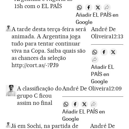
15h com o EL PAÍS
Compartir en Whatsapp
Compartir en Faceb
Compartir en Tw
Desplegar 
Añadir EL PAÍS en
Google
A tarde desta terça-feira será
André De
animada. A Argentina joga
Oliveira
12:13
tudo para tentar continuar
viva na Copa. Saiba quais são
Compartir en Wh
Compartir e
Compart
as chances da seleção
Desplegar Redes 
http://cort.as/-7PJ9
Añadir EL
PAÍS en
Google
A classificação do
André De Oliveira
12:09
grupo C ficou
assim no final
Compartir en Whatsapp
Compartir en Facebook
Compartir en Twitter
Desplegar Redes 
Añadir EL PAÍS en
Google
Já em Sochi, na partida de
André De