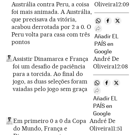
Austrália contra Peru, a coisa
Oliveira
12:09
foi mais animada. A Austrália,
que precisava da vitória,
Compartir en Wh
Compartir e
Comparti
acabou derrotada por 2 a 0. O
Desplegar Redes 
Peru volta para casa com três
Añadir EL
pontos
PAÍS en
Google
Assistir Dinamarca e França
André De
foi um desafio de paciência
Oliveira
12:08
para a torcida. Ao final do
jogo, as duas seleções foram
Compartir en Wha
Compartir en
Comparti
vaiadas pelo jogo sem graça
Desplegar Redes S
Añadir EL
PAÍS en
Google
Em primeiro 0 a 0 da Copa
André De
do Mundo, França e
Oliveira
11:51