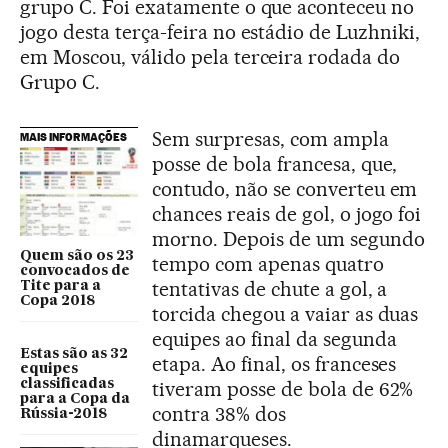
grupo C. Foi exatamente o que aconteceu no
jogo desta terça-feira no estádio de Luzhniki,
em Moscou, válido pela terceira rodada do
Grupo C.
Sem surpresas, com ampla
MAIS INFORMAÇÕES
posse de bola francesa, que,
contudo, não se converteu em
chances reais de gol, o jogo foi
morno. Depois de um segundo
Quem são os 23
tempo com apenas quatro
convocados de
tentativas de chute a gol, a
Tite para a
Copa 2018
torcida chegou a vaiar as duas
equipes ao final da segunda
Estas são as 32
etapa. Ao final, os franceses
equipes
classificadas
tiveram posse de bola de 62%
para a Copa da
contra 38% dos
Rússia-2018
dinamarqueses.