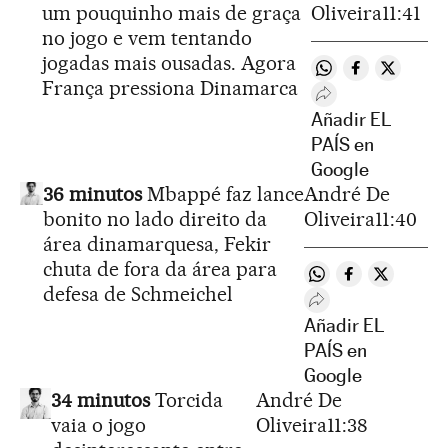
um pouquinho mais de graça
Oliveira
11:41
no jogo e vem tentando
jogadas mais ousadas. Agora
Compartir en Wh
Compartir en
Comparti
França pressiona Dinamarca
Desplegar Redes 
Añadir EL
PAÍS en
Google
36 minutos
Mbappé faz lance
André De
bonito no lado direito da
Oliveira
11:40
área dinamarquesa, Fekir
chuta de fora da área para
Compartir en Wha
Compartir en
Compartir
defesa de Schmeichel
Desplegar Redes S
Añadir EL
PAÍS en
Google
34 minutos
Torcida
André De
vaia o jogo
Oliveira
11:38