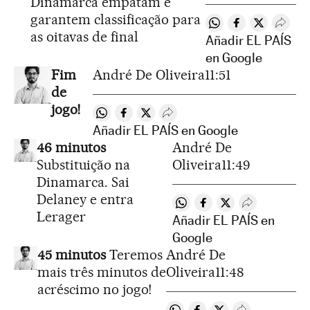
Dinamarca empatam e
garantem classificação para
Compartir en What
Compartir en 
Compartir 
Despl
as oitavas de final
Añadir EL PAÍS
en Google
Fim
André De Oliveira
11:51
de
jogo!
Compartir en Whatsapp
Compartir en Facebook
Compartir en Twitter
Desplegar Redes Sociales
Añadir EL PAÍS en Google
46 minutos
André De
Substituição na
Oliveira
11:49
Dinamarca. Sai
Delaney e entra
Compartir en Whatsapp
Compartir en Faceboo
Compartir en Twit
Desplegar Re
Lerager
Añadir EL PAÍS en
Google
45 minutos
Teremos
André De
mais três minutos de
Oliveira
11:48
acréscimo no jogo!