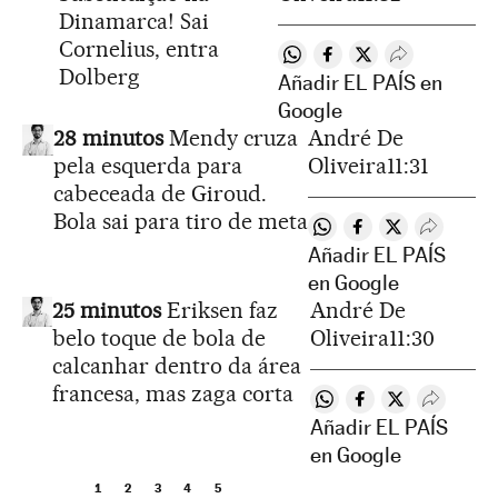
Dinamarca! Sai
Cornelius, entra
Compartir en Whatsapp
Compartir en Facebo
Compartir en Twit
Desplegar Re
Dolberg
Añadir EL PAÍS en
Google
28 minutos
Mendy cruza
André De
pela esquerda para
Oliveira
11:31
cabeceada de Giroud.
Bola sai para tiro de meta
Compartir en Whatsap
Compartir en Fac
Compartir en 
Desplega
Añadir EL PAÍS
en Google
25 minutos
Eriksen faz
André De
belo toque de bola de
Oliveira
11:30
calcanhar dentro da área
francesa, mas zaga corta
Compartir en Whatsap
Compartir en Fac
Compartir en 
Desplega
Añadir EL PAÍS
en Google
1
2
3
4
5