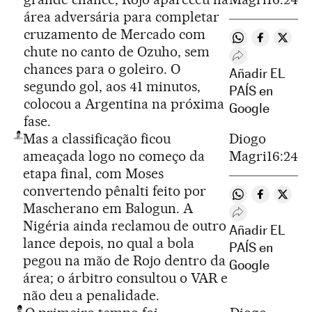
área adversária para completar
cruzamento de Mercado com
Compartir en 
Compartir
Compa
chute no canto de Ozuho, sem
Desplegar Rede
chances para o goleiro. O
Añadir EL
segundo gol, aos 41 minutos,
PAÍS en
colocou a Argentina na próxima
Google
fase.
Mas a classificação ficou
Diogo
ameaçada logo no começo da
Magri
16:24
etapa final, com Moses
convertendo pênalti feito por
Compartir en 
Compartir
Compa
Mascherano em Balogun. A
Desplegar Rede
Nigéria ainda reclamou de outro
Añadir EL
lance depois, no qual a bola
PAÍS en
pegou na mão de Rojo dentro da
Google
área; o árbitro consultou o VAR e
não deu a penalidade.