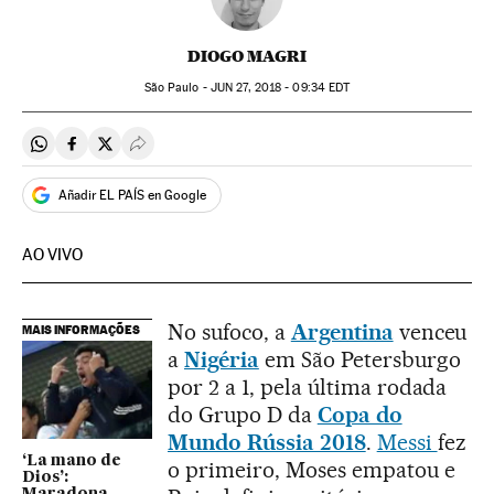
DIOGO MAGRI
São Paulo -
JUN
27, 2018 - 09:34
EDT
Compartir en Whatsapp
Compartir en Facebook
Compartir en Twitter
Desplegar Redes Sociales
Añadir EL PAÍS en Google
AO VIVO
No sufoco, a
Argentina
venceu
MAIS INFORMAÇÕES
a
Nigéria
em São Petersburgo
por 2 a 1, pela última rodada
do Grupo D da
Copa do
Mundo Rússia 2018
.
Messi
fez
‘La mano de
o primeiro, Moses empatou e
Dios’:
Maradona