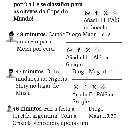
por 2 a 1 e se classifica para
as oitavas da Copa do
Compartir en Whats
Compartir en F
Compartir 
Desple
Mundo!
Añadir EL PAÍS
en Google
48 minutos.
Cartão
Diogo Magri
15:52
amarelo para
Messi por cera.
Compartir en Whatsapp
Compartir en Facebook
Compartir en Twitte
Desplegar Rede
Añadir EL PAÍS en
Google
47 minutos.
Outra
Diogo Magri
15:51
mudança na Nigéria.
Simy no lugar de
Compartir en Whatsapp
Compartir en Facebo
Compartir en Twi
Desplegar R
Musa.
Añadir EL PAÍS en
Google
46 minutos.
Faz a festa a
Diogo
torcida argentina! Com a
Magri
15:50
Croácia vencendo, apenas um