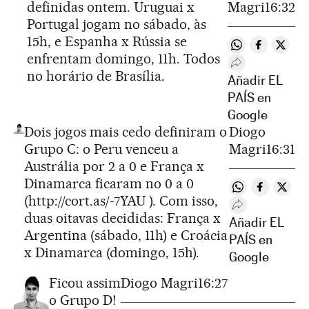
definidas ontem. Uruguai x
Magri
16:32
Portugal jogam no sábado, às
15h, e Espanha x Rússia se
Compartir en 
Compartir
Compa
enfrentam domingo, 11h. Todos
Desplegar Rede
no horário de Brasília.
Añadir EL
PAÍS en
Google
Dois jogos mais cedo definiram o
Diogo
Grupo C: o Peru venceu a
Magri
16:31
Austrália por 2 a 0 e França x
Dinamarca ficaram no 0 a 0
Compartir en 
Compartir
Compa
(
http://cort.as/-7YAU
). Com isso,
Desplegar Rede
duas oitavas decididas: França x
Añadir EL
Argentina (sábado, 11h) e Croácia
PAÍS en
x Dinamarca (domingo, 15h).
Google
Ficou assim
Diogo Magri
16:27
o Grupo D!