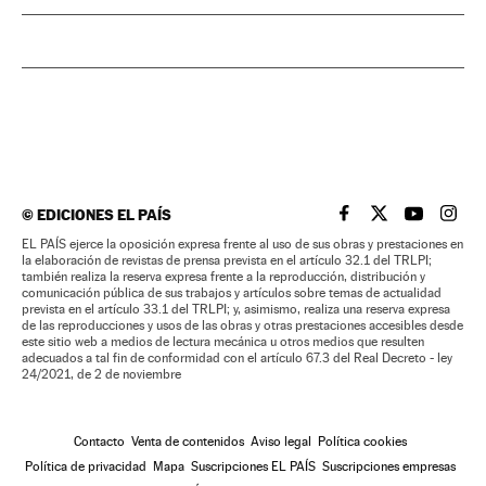
©
EDICIONES EL PAÍS
EL PAÍS BRASIL EN
EL PAÍS BRASI
EL PAÍS B
EL PA
EL PAÍS ejerce la oposición expresa frente al uso de sus obras y prestaciones en
la elaboración de revistas de prensa prevista en el artículo 32.1 del TRLPI;
también realiza la reserva expresa frente a la reproducción, distribución y
comunicación pública de sus trabajos y artículos sobre temas de actualidad
prevista en el artículo 33.1 del TRLPI; y, asimismo, realiza una reserva expresa
de las reproducciones y usos de las obras y otras prestaciones accesibles desde
este sitio web a medios de lectura mecánica u otros medios que resulten
adecuados a tal fin de conformidad con el artículo 67.3 del Real Decreto - ley
24/2021, de 2 de noviembre
Contacto
Venta de contenidos
Aviso legal
Política cookies
Política de privacidad
Mapa
Suscripciones EL PAÍS
Suscripciones empresas