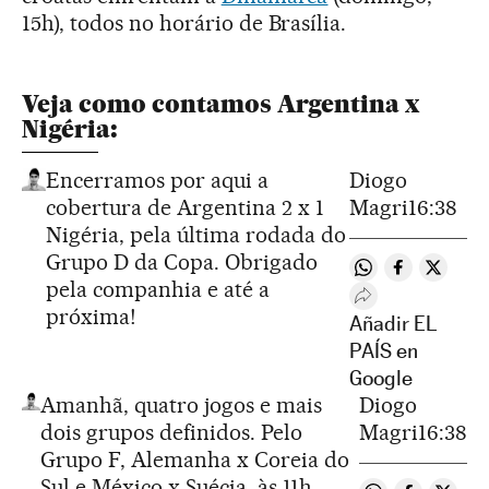
15h), todos no horário de Brasília.
Veja como contamos Argentina x
Nigéria:
Encerramos por aqui a
Diogo
cobertura de Argentina 2 x 1
Magri
16:38
Nigéria, pela última rodada do
Grupo D da Copa. Obrigado
Compartir en W
Compartir 
Compart
pela companhia e até a
Desplegar Redes
próxima!
Añadir EL
PAÍS en
Google
Amanhã, quatro jogos e mais
Diogo
dois grupos definidos. Pelo
Magri
16:38
Grupo F, Alemanha x Coreia do
Sul e México x Suécia, às 11h,