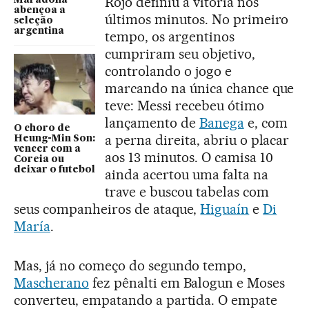
Rojo definiu a vitória nos
abençoa a
últimos minutos. No primeiro
seleção
argentina
tempo, os argentinos
cumpriram seu objetivo,
controlando o jogo e
marcando na única chance que
teve: Messi recebeu ótimo
lançamento de
Banega
e, com
O choro de
a perna direita, abriu o placar
Heung-Min Son:
vencer com a
aos 13 minutos. O camisa 10
Coreia ou
deixar o futebol
ainda acertou uma falta na
trave e buscou tabelas com
seus companheiros de ataque,
Higuaín
e
Di
María
.
Mas, já no começo do segundo tempo,
Mascherano
fez pênalti em Balogun e Moses
converteu, empatando a partida. O empate