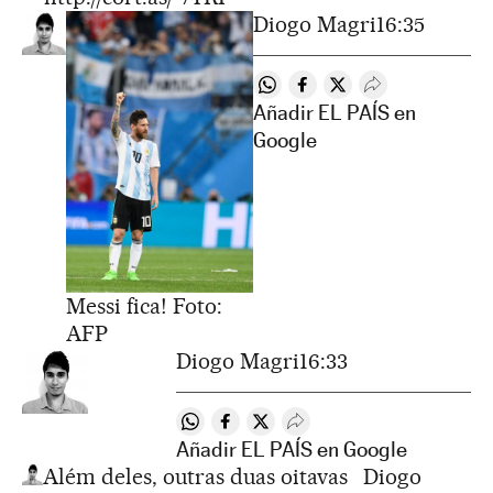
Diogo Magri
16:35
Compartir en Whatsapp
Compartir en Facebook
Compartir en Twitte
Desplegar Rede
Añadir EL PAÍS en
Google
Messi fica! Foto:
AFP
Diogo Magri
16:33
Compartir en Whatsapp
Compartir en Facebook
Compartir en Twitter
Desplegar Redes Sociales
Añadir EL PAÍS en Google
Além deles, outras duas oitavas
Diogo