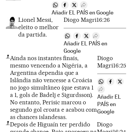
Compartir en Whatsapp
Compartir en Facebook
Compartir en Twitter
Desplegar Redes Social
Añadir EL PAÍS en Google
Lionel Messi,
Diogo Magri
16:26
eleito o melhor
da partida.
Compartir en Whatsapp
Compartir en Facebook
Compartir en Twitter
Desplegar Redes 
Añadir EL PAÍS en
Google
Ainda nos instantes finais,
Diogo
mesmo vencendo a Nigéria, a
Magri
16:25
Argentina dependia que a
Islândia não vencesse a Croácia
Compartir en 
Compartir
Compa
no jogo simultâneo (que estava 1
Desplegar Rede
a 1, gols de Badelj e Sigurdsson).
Añadir EL
No entanto, Perisic marcou o
PAÍS en
segundo gol croata e acabou com
Google
as chances islandesas.
Depois de Higuaín ter perdido
Diogo
grande chance, Rojo apareceu na
Magri
16:24