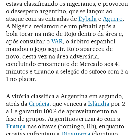
estava classificando os nigerianos, e provocou
o desespero argentino, que se lançou ao
ataque com as entradas de
Dybala
e
Aguero
.
A Nigéria reclamou de um pênalti após a
bola tocar na mão de Rojo dentro da área e,
após consultar o
VAR
, o árbitro espanhol
mandou o jogo seguir. Rojo apareceu de
novo, desta vez na área adversária,
concluindo cruzamento de Mercado aos 41
minutos e tirando a seleção do sufoco com 2 a
1 no placar.
A vitória classifica a Argentina em segundo,
atrás da
Croácia
, que venceu a
Islândia
por 2
a 1 e garantiu 100% de aproveitamento na
fase de grupos. Argentinos cruzarão com a
França
nas oitavas (domingo, 11h), enquanto
croatas enfrentam a
Dinamarca
(domingo,