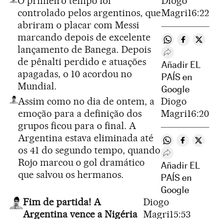
O primeiro tempo foi
Diogo
controlado pelos argentinos, que
Magri
16:22
abriram o placar com Messi
marcando depois de excelente
Compartir en 
Compartir
Compa
lançamento de Banega. Depois
Desplegar Rede
de pênalti perdido e atuações
Añadir EL
apagadas, o 10 acordou no
PAÍS en
Mundial.
Google
Assim como no dia de ontem, a
Diogo
emoção para a definição dos
Magri
16:20
grupos ficou para o final. A
Argentina estava eliminada até
Compartir en 
Compartir
Compa
os 41 do segundo tempo, quando
Desplegar Rede
Rojo marcou o gol dramático
Añadir EL
que salvou os hermanos.
PAÍS en
Google
Fim de partida! A
Diogo
Argentina vence a Nigéria
Magri
15:53