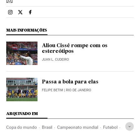
Esportes El País Brasil en Instagram
Esportes El País Brasil en Twitter
Esportes El País Brasil en Facebook
MAIS INFORMAÇÕES
Aliou Cissé rompe com os
estereótipos
JUAN L. CUDEIRO
Passa a bola para elas
FELIPE BETIM
| RIO DE JANEIRO
ARQUIVADO EM
Copa do mundo
Brasil
Campeonato mundial
Futebol
Competições
Esportes
Copa do Mundo 2018