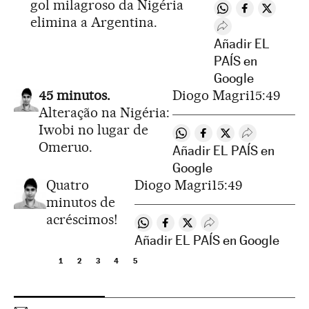
gol milagroso da Nigéria
Compartir en Wha
Compartir en
Comparti
elimina a Argentina.
Desplegar Redes 
Añadir EL
PAÍS en
Google
45 minutos.
Diogo Magri
15:49
Alteração na Nigéria:
Iwobi no lugar de
Compartir en Whatsapp
Compartir en Facebo
Compartir en Twit
Desplegar Re
Omeruo.
Añadir EL PAÍS en
Google
Quatro
Diogo Magri
15:49
minutos de
acréscimos!
Compartir en Whatsapp
Compartir en Facebook
Compartir en Twitter
Desplegar Redes Soc
Añadir EL PAÍS en Google
1
2
3
4
5