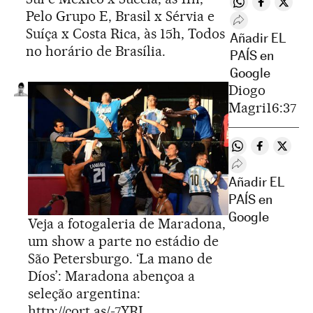
Compartir en 
Compartir
Compa
Pelo Grupo E, Brasil x Sérvia e
Desplegar Rede
Suíça x Costa Rica, às 15h, Todos
Añadir EL
no horário de Brasília.
PAÍS en
Google
Diogo
Magri
16:37
Compartir en 
Compartir
Compar
Desplegar Rede
Añadir EL
PAÍS en
Google
Veja a fotogaleria de Maradona,
um show a parte no estádio de
São Petersburgo. ‘La mano de
Díos’: Maradona abençoa a
seleção argentina:
http://cort.as/-7YRI