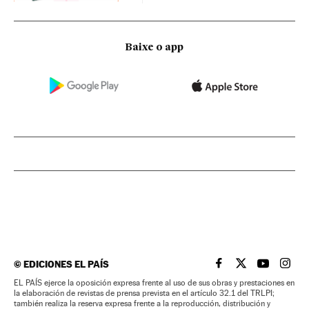
Baixe o app
©
EDICIONES EL PAÍS
EL PAÍS BRASIL EN
EL PAÍS BRASI
EL PAÍS B
EL PA
EL PAÍS ejerce la oposición expresa frente al uso de sus obras y prestaciones en
la elaboración de revistas de prensa prevista en el artículo 32.1 del TRLPI;
también realiza la reserva expresa frente a la reproducción, distribución y