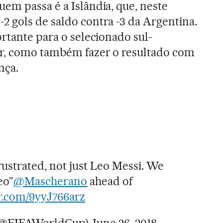
em passa é a Islândia, que, neste
2 gols de saldo contra -3 da Argentina.
ortante para o selecionado sul-
ar, como também fazer o resultado com
nça.
rustrated, not just Leo Messi. We
eo”
@Mascherano
ahead of
er.com/9yyJ766arz
(@FIFAWorldCup)
June 26, 2018