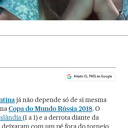
Añadir EL PAÍS en Google
ales
ntina
já não depende só de si mesma
 na
Copa do Mundo Rússia 2018
. O
Islândia
(1 a 1) e a derrota diante da
 a deixaram com um pé fora do torneio.