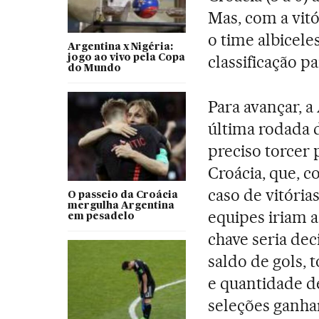
Mas, com a vit
o time albicele
Argentina x Nigéria:
classificação pa
jogo ao vivo pela Copa
do Mundo
Para avançar, a
última rodada d
preciso torcer 
Croácia, que, c
caso de vitória
O passeio da Croácia
mergulha Argentina
equipes iriam a
em pesadelo
chave seria dec
saldo de gols, 
e quantidade de
seleções ganhar