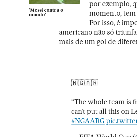
por exemplo, qu
'Messi contra o
momento, tem -
mundo'
Por isso, é imp
americano não só triunf
mais de um gol de difere
🇳🇬🇦🇷
“The whole team is f
can’t put all this on L
#NGAARG
pic.twitt
— FIFA World Cup 