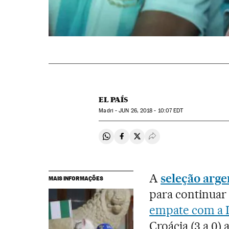
EL PAÍS
Madri -
JUN
26, 2018 - 10:07
EDT
Compartir en Whatsapp
Compartir en Facebook
Compartir en Twitter
Desplegar Redes Soci
A
seleção arge
MAIS INFORMAÇÕES
para continuar
empate com a 
Croácia (3 a 0)