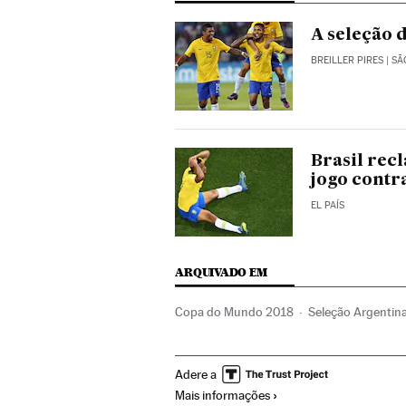
A seleção d
BREILLER PIRES
| SÃ
Brasil rec
jogo contr
EL PAÍS
ARQUIVADO EM
Copa do Mundo 2018
Seleção Argentin
Seleção Futebol Islândia
Seleção Futebo
Adere a
Seleção croata
Argentina
Fase classifi
Mais informações