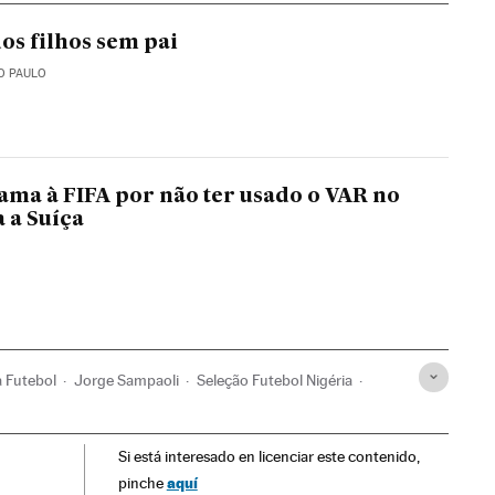
os filhos sem pai
O PAULO
lama à FIFA por não ter usado o VAR no
a a Suíça
a Futebol
Jorge Sampaoli
Seleção Futebol Nigéria
l Croácia
Javier Mascherano
Lionel Messi
Si está interesado en licenciar este contenido,
catória
Copa do Mundo Futebol
Seleções esportivas
aquí
pinche