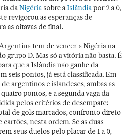
ória da
Nigéria
sobre a
Islândia
por 2 a 0,
ste revigorou as esperanças de
ra as oitavas de final.
 Argentina tem de vencer a Nigéria na
o grupo D. Mas só a vitória não basta. É
para que a Islândia não ganhe da
om seis pontos, já está classificada. Em
s de argentinos e islandeses, ambas as
 quatro pontos, e a segunda vaga da
idida pelos critérios de desempate:
total de gols marcados, confronto direto
 cartões, nesta ordem. Se as duas
em seus duelos pelo placar de 1 a 0,