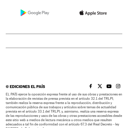
©
EDICIONES EL PAÍS
EL PAÍS BRASIL EN
EL PAÍS BRASI
EL PAÍS B
EL PA
EL PAÍS ejerce la oposición expresa frente al uso de sus obras y prestaciones en
la elaboración de revistas de prensa prevista en el artículo 32.1 del TRLPI;
también realiza la reserva expresa frente a la reproducción, distribución y
comunicación pública de sus trabajos y artículos sobre temas de actualidad
prevista en el artículo 33.1 del TRLPI; y, asimismo, realiza una reserva expresa
de las reproducciones y usos de las obras y otras prestaciones accesibles desde
este sitio web a medios de lectura mecánica u otros medios que resulten
adecuados a tal fin de conformidad con el artículo 67.3 del Real Decreto - ley