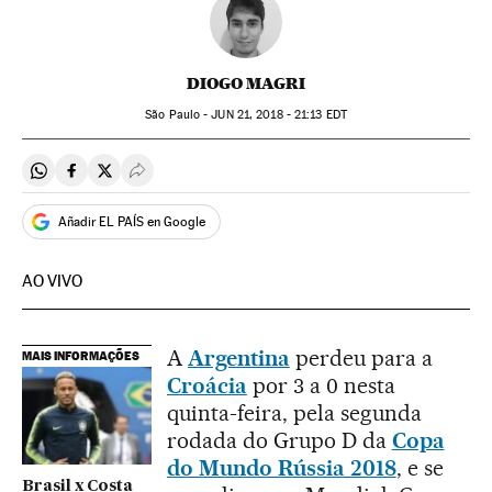
DIOGO MAGRI
São Paulo -
JUN
21, 2018 - 21:13
EDT
Compartir en Whatsapp
Compartir en Facebook
Compartir en Twitter
Desplegar Redes Sociales
Añadir EL PAÍS en Google
AO VIVO
A
Argentina
perdeu para a
MAIS INFORMAÇÕES
Croácia
por 3 a 0 nesta
quinta-feira, pela segunda
rodada do Grupo D da
Copa
do Mundo Rússia 2018
, e se
Brasil x Costa