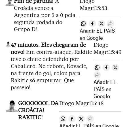
Fim de partida!
A
Diogo
Croácia vence a
Magri
15:53
Argentina por 3 a 0 pela
segunda rodada do
Compartir en Whatsa
Compartir en Fa
Compartir en
Despleg
Grupo D!
Añadir EL PAÍS
en Google
47 minutos. Eles chegaram de
Diogo
novo!
Em contra-ataque, Rakitic
Magri
15:49
teve o chute defendido por
Caballero. No rebote, Kovacic,
Compartir en 
Compartir
Compa
na frente do gol, rolou para
Desplegar Rede
Rakitic só empurrar. Que
Añadir EL
passeio!
PAÍS en
Google
GOOOOOOL DA
Diogo Magri
15:48
CROÁCIA!
RAKITIC!
Compartir en Whatsapp
Compartir en Facebook
Compartir en Twitter
Desplegar Redes S
Añadir EL PAÍS en Google