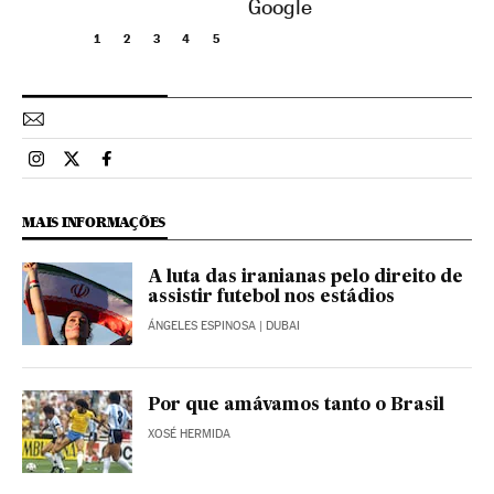
Google
1
2
3
4
5
Esportes El País Brasil en Instagram
Esportes El País Brasil en Twitter
Esportes El País Brasil en Facebook
MAIS INFORMAÇÕES
A luta das iranianas pelo direito de
assistir futebol nos estádios
ÁNGELES ESPINOSA
| DUBAI
Por que amávamos tanto o Brasil
XOSÉ HERMIDA