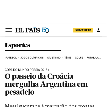
Pular para o conteúdo
SUSCRÍBETE
Esportes
FUTEBOL
JOGOS OLÍMPICOS
ATLETISMO
TÊNIS
GOLFE
FORMULA 1
COPA DO MUNDO RÚSSIA 2018
O passeio da Croácia
mergulha Argentina em
pesadelo
Messi sucumbe à marcação dos croatas,