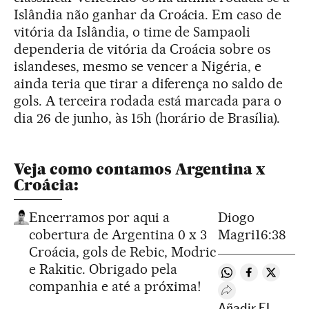
Islândia não ganhar da Croácia. Em caso de
vitória da Islândia, o time de Sampaoli
dependeria de vitória da Croácia sobre os
islandeses, mesmo se vencer a Nigéria, e
ainda teria que tirar a diferença no saldo de
gols. A terceira rodada está marcada para o
dia 26 de junho, às 15h (horário de Brasília).
Veja como contamos Argentina x
Croácia:
Encerramos por aqui a
Diogo
cobertura de Argentina 0 x 3
Magri
16:38
Croácia, gols de Rebic, Modric
e Rakitic. Obrigado pela
Compartir en Wh
Compartir e
Compart
companhia e até a próxima!
Desplegar Redes 
Añadir EL