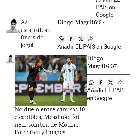
PAÍS en
Google
As
Diogo Magri
16:37
estatísticas
finais do
Compartir en Whatsapp
Compartir en Facebook
Compartir en Twitter
Desplegar Redes Soci
jogo!
Añadir EL PAÍS en Google
Diogo
Magri
16:37
Compartir en Whatsa
Compartir en Fa
Compartir e
Despleg
Añadir EL PAÍS
en Google
No duelo entre camisas 10
e capitães, Messi não foi
nem sombra de Modric.
Foto: Getty Images