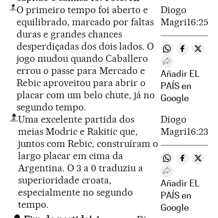
O primeiro tempo foi aberto e
Diogo
equilibrado, marcado por faltas
Magri
16:25
duras e grandes chances
desperdiçadas dos dois lados. O
Compartir en 
Compartir
Compa
jogo mudou quando Caballero
Desplegar Rede
errou o passe para Mercado e
Añadir EL
Rebic aproveitou para abrir o
PAÍS en
placar com um belo chute, já no
Google
segundo tempo.
Uma excelente partida dos
Diogo
meias Modric e Rakitic que,
Magri
16:23
juntos com Rebic, construíram o
largo placar em cima da
Compartir en 
Compartir
Compa
Argentina. O 3 a 0 traduziu a
Desplegar Rede
superioridade croata,
Añadir EL
especialmente no segundo
PAÍS en
tempo.
Google