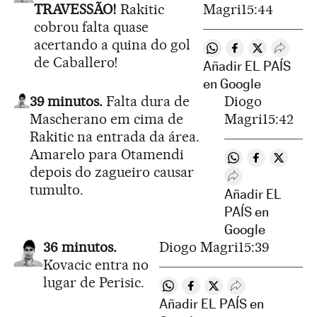
TRAVESSÃO!
Rakitic
Magri
15:44
cobrou falta quase
acertando a quina do gol
Compartir en Whatsa
Compartir en Fa
Compartir e
Despleg
de Caballero!
Añadir EL PAÍS
en Google
39 minutos.
Falta dura de
Diogo
Mascherano em cima de
Magri
15:42
Rakitic na entrada da área.
Amarelo para Otamendi
Compartir en Wh
Compartir e
Compart
depois do zagueiro causar
Desplegar Redes 
tumulto.
Añadir EL
PAÍS en
Google
36 minutos.
Diogo Magri
15:39
Kovacic entra no
lugar de Perisic.
Compartir en Whatsapp
Compartir en Facebook
Compartir en Twitter
Desplegar Redes
Añadir EL PAÍS en