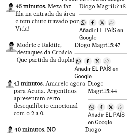
45 minutos.
Meza faz
Diogo Magri
15:48
fila na entrada da área
e tem chute travado por
Compartir en Whatsapp
Compartir en Face
Compartir en T
Desplegar
Vida!
Añadir EL PAÍS en
Google
Modric e Rakitic,
Diogo Magri
15:47
destaques da Croácia.
Que partida da dupla!
Compartir en Whatsapp
Compartir en Facebo
Compartir en Twi
Desplegar Re
Añadir EL PAÍS en
Google
41 minutos.
Amarelo agora
Diogo
para Acuña. Argentinos
Magri
15:44
apresentam certo
desequilíbrio emocional
Compartir en What
Compartir en 
Compartir 
Despl
com o 2 a 0.
Añadir EL PAÍS
en Google
40 minutos. NO
Diogo