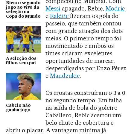
complicou no Mundial. Com
Rica: o segundo
Messi
apagado, Rebic,
Modric
jogo ao vivo da
seleção na
e
Rakitic
fizeram os gols do
Copa do Mundo
passeio, que também contou
com grande atuação dos dois
meias. O primeiro tempo foi
movimentado e ambos os
times criaram excelentes
A seleção dos
oportunidades de marcar,
filhos sem pai
desperdiçadas por Enzo Pérez
e
Mandzukic
.
Os croatas construíram o 3 a 0
no segundo tempo. Em falha
Cabelo não
na saída de bola do goleiro
ganha jogo
Caballero, Rebic acertou um
belo chute de cobertura e
abriu o placar. A vantagem mínima já