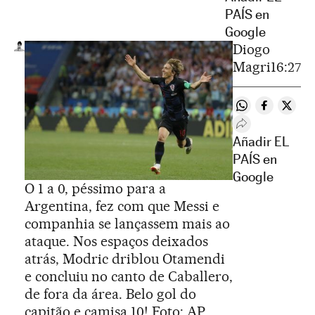
PAÍS en
Google
Diogo
Magri
16:27
Compartir en 
Compartir
Compa
Desplegar Rede
Añadir EL
PAÍS en
Google
O 1 a 0, péssimo para a
Argentina, fez com que Messi e
companhia se lançassem mais ao
ataque. Nos espaços deixados
atrás, Modric driblou Otamendi
e concluiu no canto de Caballero,
de fora da área. Belo gol do
capitão e camisa 10! Foto: AP