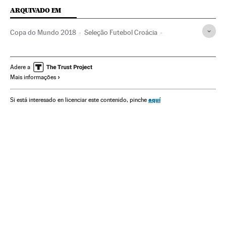
ARQUIVADO EM
Copa do Mundo 2018
Seleção Futebol Croácia
Seleção Argentina Futebol
Arbitragem vídeo
Paulo Dybala
Ante Rebić
Seleção croata
Lionel Messi
Adere a
Mais informações
Copa do Mundo Futebol
Seleções esportivas
Arbitragem esportiva
Copa do mundo
Brasil
aquí
Si está interesado en licenciar este contenido, pinche
Campeonato mundial
Futebol
Competições
Esportes