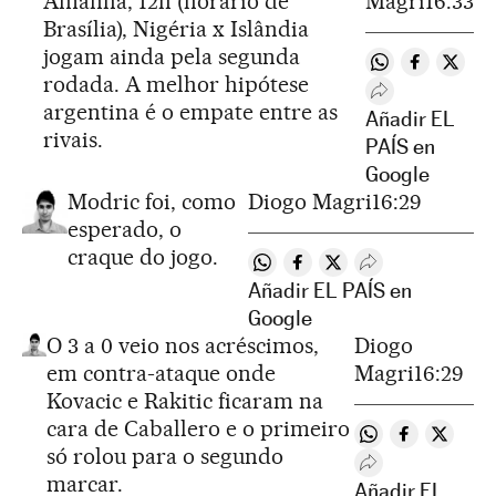
Amanhã, 12h (horário de
Magri
16:33
Brasília), Nigéria x Islândia
jogam ainda pela segunda
Compartir en 
Compartir
Compa
rodada. A melhor hipótese
Desplegar Rede
argentina é o empate entre as
Añadir EL
rivais.
PAÍS en
Google
Modric foi, como
Diogo Magri
16:29
esperado, o
craque do jogo.
Compartir en Whatsapp
Compartir en Facebook
Compartir en Twitter
Desplegar Redes
Añadir EL PAÍS en
Google
O 3 a 0 veio nos acréscimos,
Diogo
em contra-ataque onde
Magri
16:29
Kovacic e Rakitic ficaram na
cara de Caballero e o primeiro
Compartir en W
Compartir 
Compart
só rolou para o segundo
Desplegar Redes
marcar.
Añadir EL