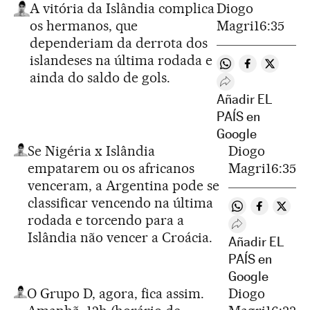
A vitória da Islândia complica
Diogo
os hermanos, que
Magri
16:35
dependeriam da derrota dos
islandeses na última rodada e
Compartir en Wh
Compartir e
Comparti
ainda do saldo de gols.
Desplegar Redes 
Añadir EL
PAÍS en
Google
Se Nigéria x Islândia
Diogo
empatarem ou os africanos
Magri
16:35
venceram, a Argentina pode se
classificar vencendo na última
Compartir en 
Compartir
Compa
rodada e torcendo para a
Desplegar Rede
Islândia não vencer a Croácia.
Añadir EL
PAÍS en
Google
O Grupo D, agora, fica assim.
Diogo