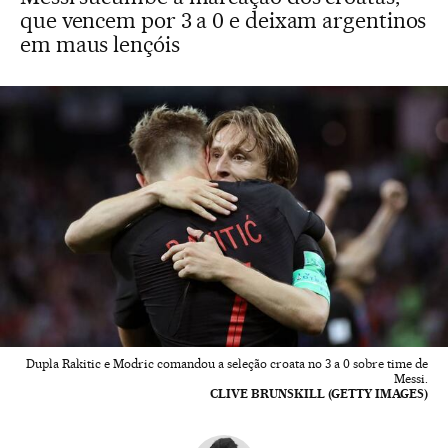
que vencem por 3 a 0 e deixam argentinos
em maus lençóis
Dupla Rakitic e Modric comandou a seleção croata no 3 a 0 sobre time de
Messi.
CLIVE BRUNSKILL (GETTY IMAGES)