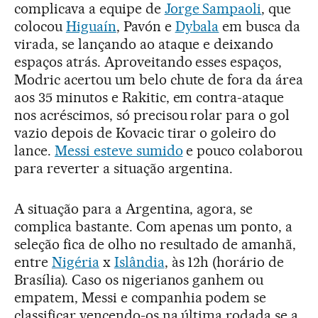
complicava a equipe de
Jorge Sampaoli
, que
colocou
Higuaín
, Pavón e
Dybala
em busca da
virada, se lançando ao ataque e deixando
espaços atrás. Aproveitando esses espaços,
Modric acertou um belo chute de fora da área
aos 35 minutos e Rakitic, em contra-ataque
nos acréscimos, só precisou rolar para o gol
vazio depois de Kovacic tirar o goleiro do
lance.
Messi esteve sumido
e pouco colaborou
para reverter a situação argentina.
A situação para a Argentina, agora, se
complica bastante. Com apenas um ponto, a
seleção fica de olho no resultado de amanhã,
entre
Nigéria
x
Islândia
, às 12h (horário de
Brasília). Caso os nigerianos ganhem ou
empatem, Messi e companhia podem se
classificar vencendo-os na última rodada se a