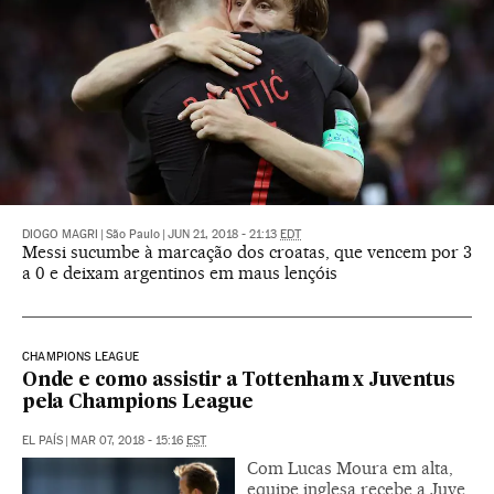
DIOGO MAGRI
|
São Paulo
|
JUN 21, 2018 - 21:13
EDT
Messi sucumbe à marcação dos croatas, que vencem por 3
a 0 e deixam argentinos em maus lençóis
CHAMPIONS LEAGUE
Onde e como assistir a Tottenham x Juventus
pela Champions League
EL PAÍS
|
MAR 07, 2018 - 15:16
EST
Com Lucas Moura em alta,
equipe inglesa recebe a Juve