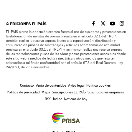
©
EDICIONES EL PAÍS
EL PAÍS BRASIL EN
EL PAÍS BRASI
EL PAÍS B
EL PA
EL PAÍS ejerce la oposición expresa frente al uso de sus obras y prestaciones en
la elaboración de revistas de prensa prevista en el artículo 32.1 del TRLPI;
también realiza la reserva expresa frente a la reproducción, distribución y
comunicación pública de sus trabajos y artículos sobre temas de actualidad
prevista en el artículo 33.1 del TRLPI; y, asimismo, realiza una reserva expresa
de las reproducciones y usos de las obras y otras prestaciones accesibles desde
este sitio web a medios de lectura mecánica u otros medios que resulten
adecuados a tal fin de conformidad con el artículo 67.3 del Real Decreto - ley
24/2021, de 2 de noviembre
Contacto
Venta de contenidos
Aviso legal
Política cookies
Política de privacidad
Mapa
Suscripciones EL PAÍS
Suscripciones empresas
RSS
Índice
Noticias de hoy