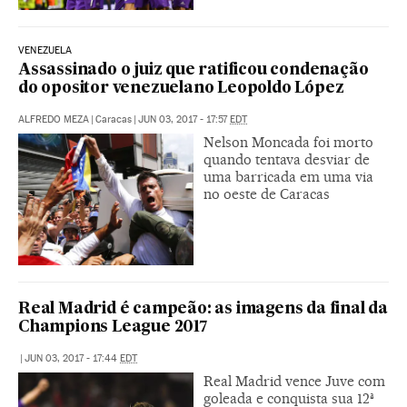
VENEZUELA
Assassinado o juiz que ratificou condenação
do opositor venezuelano Leopoldo López
ALFREDO MEZA
|
Caracas
|
JUN 03, 2017 - 17:57
EDT
Nelson Moncada foi morto
quando tentava desviar de
uma barricada em uma via
no oeste de Caracas
Real Madrid é campeão: as imagens da final da
Champions League 2017
|
JUN 03, 2017 - 17:44
EDT
Real Madrid vence Juve com
goleada e conquista sua 12ª