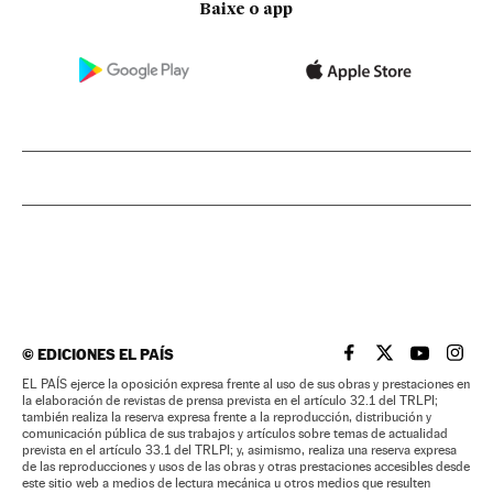
Baixe o app
©
EDICIONES EL PAÍS
EL PAÍS BRASIL EN
EL PAÍS BRASI
EL PAÍS B
EL PA
EL PAÍS ejerce la oposición expresa frente al uso de sus obras y prestaciones en
la elaboración de revistas de prensa prevista en el artículo 32.1 del TRLPI;
también realiza la reserva expresa frente a la reproducción, distribución y
comunicación pública de sus trabajos y artículos sobre temas de actualidad
prevista en el artículo 33.1 del TRLPI; y, asimismo, realiza una reserva expresa
de las reproducciones y usos de las obras y otras prestaciones accesibles desde
este sitio web a medios de lectura mecánica u otros medios que resulten