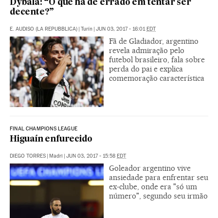
Dybala: “O que há de errado em tentar ser
decente?”
E. AUDISO (LA REPUBBLICA)
|
Turín
|
JUN 03, 2017 - 16:01
EDT
Fã de Gladiador, argentino
revela admiração pelo
futebol brasileiro, fala sobre
perda do pai e explica
comemoração característica
FINAL CHAMPIONS LEAGUE
Higuaín enfurecido
DIEGO TORRES
|
Madri
|
JUN 03, 2017 - 15:58
EDT
Goleador argentino vive
ansiedade para enfrentar seu
ex-clube, onde era "só um
número", segundo seu irmão