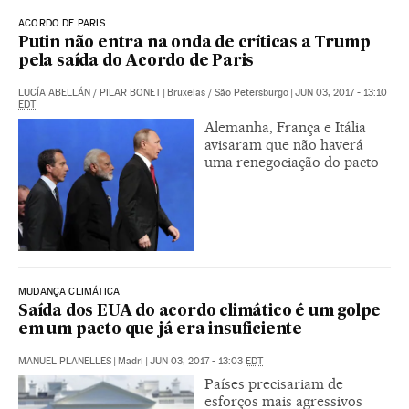
ACORDO DE PARIS
Putin não entra na onda de críticas a Trump
pela saída do Acordo de Paris
LUCÍA ABELLÁN
/
PILAR BONET
|
Bruxelas / São Petersburgo
|
JUN 03, 2017 - 13:10
EDT
Alemanha, França e Itália
avisaram que não haverá
uma renegociação do pacto
MUDANÇA CLIMÁTICA
Saída dos EUA do acordo climático é um golpe
em um pacto que já era insuficiente
MANUEL PLANELLES
|
Madri
|
JUN 03, 2017 - 13:03
EDT
Países precisariam de
esforços mais agressivos