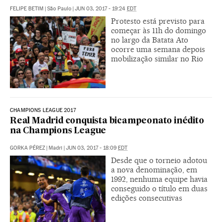
FELIPE BETIM
|
São Paulo
|
JUN 03, 2017 - 19:24
EDT
Protesto está previsto para
começar às 11h do domingo
no largo da Batata Ato
ocorre uma semana depois
mobilização similar no Rio
CHAMPIONS LEAGUE 2017
Real Madrid conquista bicampeonato inédito
na Champions League
GORKA PÉREZ
|
Madri
|
JUN 03, 2017 - 18:09
EDT
Desde que o torneio adotou
a nova denominação, em
1992, nenhuma equipe havia
conseguido o título em duas
edições consecutivas