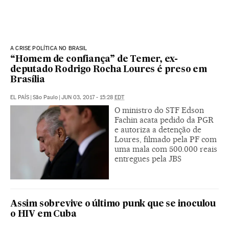
A CRISE POLÍTICA NO BRASIL
“Homem de confiança” de Temer, ex-
deputado Rodrigo Rocha Loures é preso em
Brasília
EL PAÍS
|
São Paulo
|
JUN 03, 2017 - 15:28
EDT
O ministro do STF Edson
Fachin acata pedido da PGR
e autoriza a detenção de
Loures, filmado pela PF com
uma mala com 500.000 reais
entregues pela JBS
Assim sobrevive o último punk que se inoculou
o HIV em Cuba