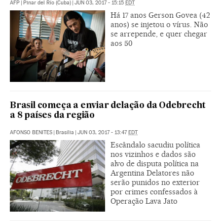
AFP
|
Pinar del Río (Cuba)
|
JUN 03, 2017 - 15:15
EDT
Há 17 anos Gerson Govea (42
anos) se injetou o vírus. Não
se arrepende, e quer chegar
aos 50
Brasil começa a enviar delação da Odebrecht
a 8 países da região
AFONSO BENITES
|
Brasília
|
JUN 03, 2017 - 13:47
EDT
Escândalo sacudiu política
nos vizinhos e dados são
alvo de disputa política na
Argentina Delatores não
serão punidos no exterior
por crimes confessados à
Operação Lava Jato