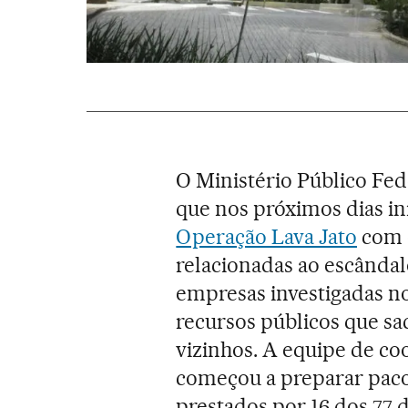
O Ministério Público Fede
que nos próximos dias in
Operação Lava Jato
com o
relacionadas ao escânda
empresas investigadas no
recursos públicos que sacu
vizinhos. A equipe de co
começou a preparar pac
prestados por 16 dos 77 