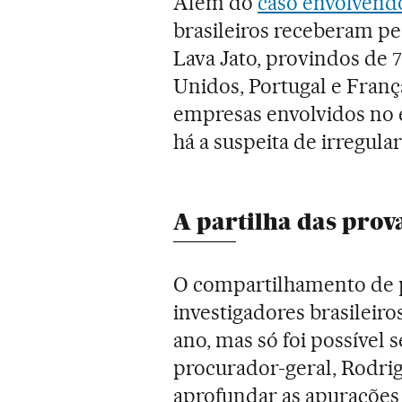
Além do
caso envolvend
brasileiros receberam p
Lava Jato, provindos de 7
Unidos, Portugal e Franç
empresas envolvidos no 
há a suspeita de irregul
A partilha das prov
O compartilhamento de p
investigadores brasileiro
ano, mas só foi possível 
procurador-geral, Rodri
aprofundar as apurações 