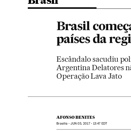
Brasil
Brasil começa
países da reg
Escândalo sacudiu polí
Argentina Delatores n
Operação Lava Jato
AFONSO BENITES
Brasília -
JUN
03, 2017 - 13:47
EDT