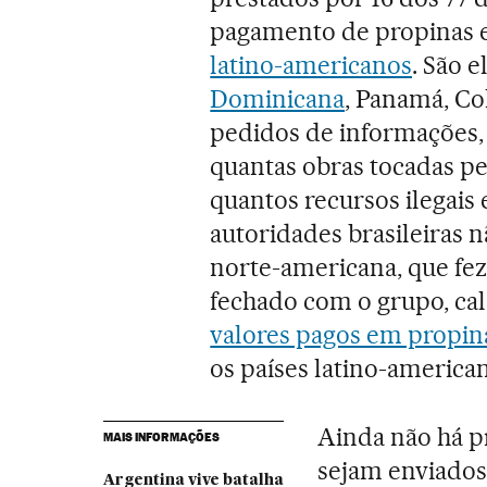
pagamento de propinas 
latino-americanos
. São 
Dominicana
, Panamá, Co
pedidos de informações, 
quantas obras tocadas p
quantos recursos ilegais
autoridades brasileiras n
norte-americana, que fez 
fechado com o grupo, ca
valores pagos em propin
os países latino-america
Ainda não há p
MAIS INFORMAÇÕES
sejam enviados
Argentina vive batalha