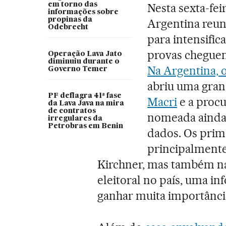
em torno das
Nesta sexta-fei
informações sobre
propinas da
Argentina reun
Odebrecht
para intensific
provas cheguem
Operação Lava Jato
diminuiu durante o
Na Argentina, o
Governo Temer
abriu uma gran
PF deflagra 41ª fase
Macri
e a procu
da Lava Java na mira
de contratos
nomeada ainda 
irregulares da
Petrobras em Benin
dados. Os pri
principalmente
Kirchner, mas também na
eleitoral no país, uma i
ganhar muita importânci