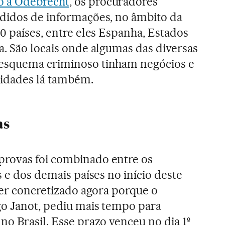
o a Odebrecht
, os procuradores
edidos de informações, no âmbito da
0 países, entre eles Espanha, Estados
a. São locais onde algumas das diversas
esquema criminoso tinham negócios e
aridades lá também.
as
rovas foi combinado entre os
s e dos demais países no início deste
ser concretizado agora porque o
go Janot, pediu mais tempo para
no Brasil. Esse prazo venceu no dia 1º