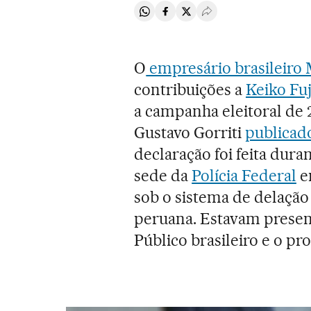
Compartir en Whatsapp
Compartir en Facebook
Compartir en Twitter
Desplegar Redes Soci
O
empresário brasileiro
contribuições a
Keiko Fu
a campanha eleitoral de 
Gustavo Gorriti
publicad
declaração foi feita dur
sede da
Polícia Federal
e
sob o sistema de delação
peruana. Estavam presen
Público brasileiro e o p