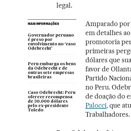
legal.
Amparado por 
MAIS INFORMAÇÕES
em detalhes ao
Governador peruano
é preso por
promotoria per
envolvimento no ‘caso
Odebrecht’
primeiras perg
dólares que s
Peru embarga os bens
favor de Ollant
da Odebrecht e de
outras sete empresas
Partido Nacion
brasileiras
no Peru. Odebr
Caso Odebrecht: Peru
de doação do e
oferece recompensa
de 30.000 dólares
Palocci
, que a
pelo ex-presidente
Toledo
Trabalhadores.