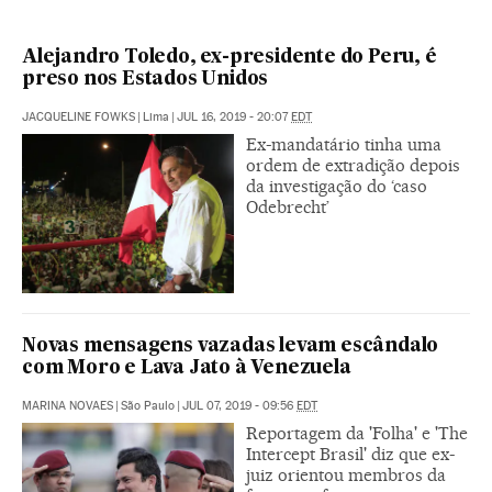
Alejandro Toledo, ex-presidente do Peru, é
preso nos Estados Unidos
JACQUELINE FOWKS
|
Lima
|
JUL 16, 2019 - 20:07
EDT
Ex-mandatário tinha uma
ordem de extradição depois
da investigação do ‘caso
Odebrecht’
Novas mensagens vazadas levam escândalo
com Moro e Lava Jato à Venezuela
MARINA NOVAES
|
São Paulo
|
JUL 07, 2019 - 09:56
EDT
Reportagem da 'Folha' e 'The
Intercept Brasil' diz que ex-
juiz orientou membros da