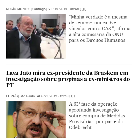
ROCÍO MONTES
|
Santiago
|
SEP 19, 2019 - 08:48
EDT
“Minha verdade é a mesma
de sempre: nunca tive
vínculos com a OAS ", afirma
a alta comissária da ONU
para os Direitos Humanos
Lava Jato mira ex-presidente da Braskem em
investigação sobre propinas a ex-ministros do
PT
EL PAÍS
|
São Paulo
|
AUG 21, 2019 - 09:18
EDT
A 63ª fase da operação
aprofunda investigação
sobre compra de Medidas
Provisórias. por parte da
Odebrecht