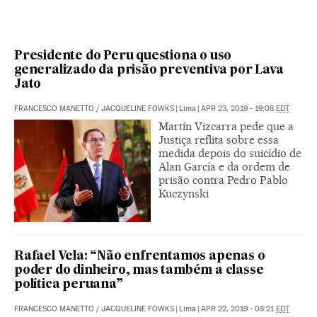
Presidente do Peru questiona o uso
generalizado da prisão preventiva por Lava
Jato
FRANCESCO MANETTO
/
JACQUELINE FOWKS
|
Lima
|
APR 23, 2019 - 19:08
EDT
Martín Vizcarra pede que a
Justiça reflita sobre essa
medida depois do suicídio de
Alan García e da ordem de
prisão contra Pedro Pablo
Kuczynski
Rafael Vela: “Não enfrentamos apenas o
poder do dinheiro, mas também a classe
política peruana”
FRANCESCO MANETTO
/
JACQUELINE FOWKS
|
Lima
|
APR 22, 2019 - 08:21
EDT