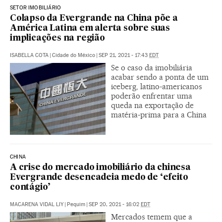
SETOR IMOBILIÁRIO
Colapso da Evergrande na China põe a
América Latina em alerta sobre suas
implicações na região
ISABELLA COTA
|
Cidade do México
|
SEP 21, 2021 - 17:43
EDT
Se o caso da imobiliária
acabar sendo a ponta de um
iceberg, latino-americanos
poderão enfrentar uma
queda na exportação de
matéria-prima para a China
CHINA
A crise do mercado imobiliário da chinesa
Evergrande desencadeia medo de ‘efeito
contágio’
MACARENA VIDAL LIY
|
Pequim
|
SEP 20, 2021 - 16:02
EDT
Mercados temem que a