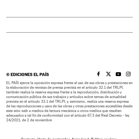
©
EDICIONES EL PAÍS
EL PAÍS BRASIL EN
EL PAÍS BRASI
EL PAÍS B
EL PA
EL PAÍS ejerce la oposición expresa frente al uso de sus obras y prestaciones en
la elaboración de revistas de prensa prevista en el artículo 32.1 del TRLPI;
también realiza la reserva expresa frente a la reproducción, distribución y
comunicación pública de sus trabajos y artículos sobre temas de actualidad
prevista en el artículo 33.1 del TRLPI; y, asimismo, realiza una reserva expresa
de las reproducciones y usos de las obras y otras prestaciones accesibles desde
este sitio web a medios de lectura mecánica u otros medios que resulten
adecuados a tal fin de conformidad con el artículo 67.3 del Real Decreto - ley
24/2021, de 2 de noviembre