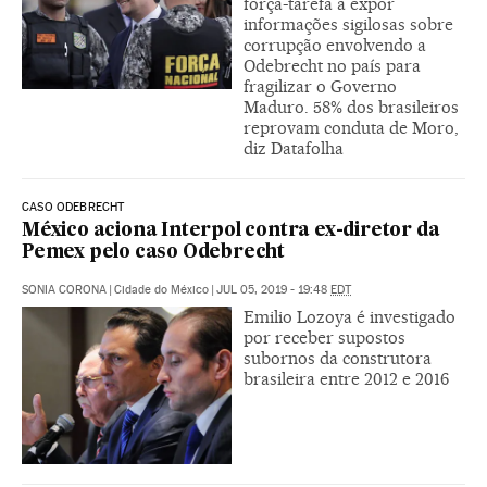
força-tarefa a expor
informações sigilosas sobre
corrupção envolvendo a
Odebrecht no país para
fragilizar o Governo
Maduro. 58% dos brasileiros
reprovam conduta de Moro,
diz Datafolha
CASO ODEBRECHT
México aciona Interpol contra ex-diretor da
Pemex pelo caso Odebrecht
SONIA CORONA
|
Cidade do México
|
JUL 05, 2019 - 19:48
EDT
Emilio Lozoya é investigado
por receber supostos
subornos da construtora
brasileira entre 2012 e 2016