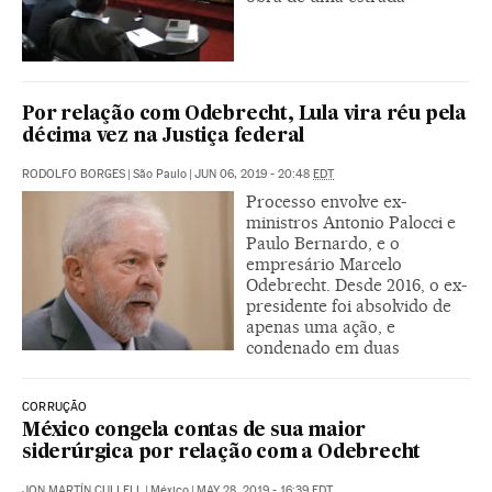
Por relação com Odebrecht, Lula vira réu pela
décima vez na Justiça federal
RODOLFO BORGES
|
São Paulo
|
JUN 06, 2019 - 20:48
EDT
Processo envolve ex-
ministros Antonio Palocci e
Paulo Bernardo, e o
empresário Marcelo
Odebrecht. Desde 2016, o ex-
presidente foi absolvido de
apenas uma ação, e
condenado em duas
CORRUÇÃO
México congela contas de sua maior
siderúrgica por relação com a Odebrecht
JON MARTÍN CULLELL
|
México
|
MAY 28, 2019 - 16:39
EDT