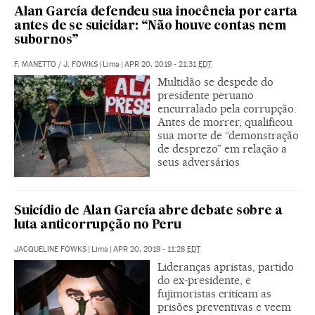
Alan García defendeu sua inocência por carta
antes de se suicidar: “Não houve contas nem
subornos”
F. MANETTO
/
J. FOWKS
|
Lima
|
APR 20, 2019 - 21:31
EDT
Multidão se despede do
presidente peruano
encurralado pela corrupção.
Antes de morrer, qualificou
sua morte de “demonstração
de desprezo” em relação a
seus adversários
Suicídio de Alan García abre debate sobre a
luta anticorrupção no Peru
JACQUELINE FOWKS
|
Lima
|
APR 20, 2019 - 11:28
EDT
Lideranças apristas, partido
do ex-presidente, e
fujimoristas criticam as
prisões preventivas e veem