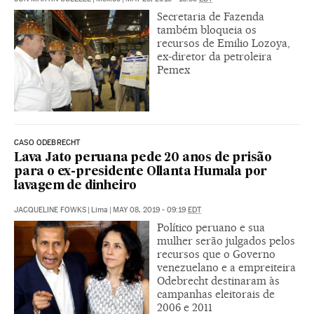
Secretaria de Fazenda
também bloqueia os
recursos de Emilio Lozoya,
ex-diretor da petroleira
Pemex
CASO ODEBRECHT
Lava Jato peruana pede 20 anos de prisão
para o ex-presidente Ollanta Humala por
lavagem de dinheiro
JACQUELINE FOWKS
|
Lima
|
MAY 08, 2019 - 09:19
EDT
Político peruano e sua
mulher serão julgados pelos
recursos que o Governo
venezuelano e a empreiteira
Odebrecht destinaram às
campanhas eleitorais de
2006 e 2011