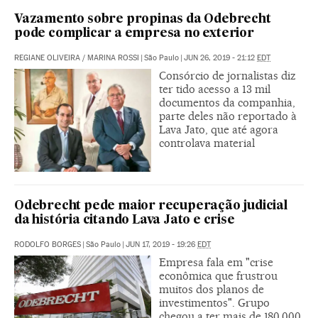
Vazamento sobre propinas da Odebrecht
pode complicar a empresa no exterior
REGIANE OLIVEIRA
/
MARINA ROSSI
|
São Paulo
|
JUN 26, 2019 - 21:12
EDT
Consórcio de jornalistas diz
ter tido acesso a 13 mil
documentos da companhia,
parte deles não reportado à
Lava Jato, que até agora
controlava material
Odebrecht pede maior recuperação judicial
da história citando Lava Jato e crise
RODOLFO BORGES
|
São Paulo
|
JUN 17, 2019 - 19:26
EDT
Empresa fala em "crise
econômica que frustrou
muitos dos planos de
investimentos". Grupo
chegou a ter mais de 180.000