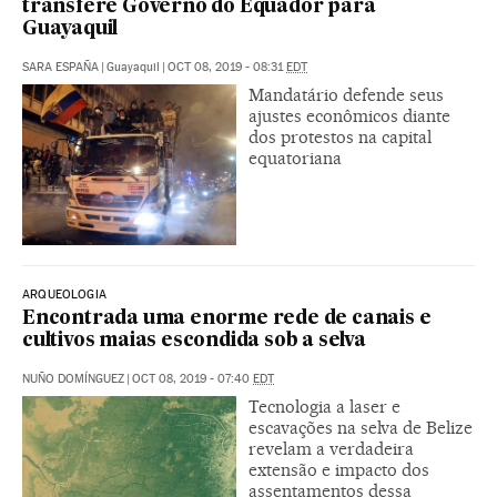
transfere Governo do Equador para
Guayaquil
SARA ESPAÑA
|
Guayaquil
|
OCT 08, 2019 - 08:31
EDT
Mandatário defende seus
ajustes econômicos diante
dos protestos na capital
equatoriana
ARQUEOLOGIA
Encontrada uma enorme rede de canais e
cultivos maias escondida sob a selva
NUÑO DOMÍNGUEZ
|
OCT 08, 2019 - 07:40
EDT
Tecnologia a laser e
escavações na selva de Belize
revelam a verdadeira
extensão e impacto dos
assentamentos dessa