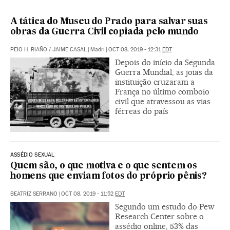
A tática do Museu do Prado para salvar suas
obras da Guerra Civil copiada pelo mundo
PEIO H. RIAÑO
/
JAIME CASAL
|
Madri
|
OCT 08, 2019 - 12:31
EDT
Depois do início da Segunda
Guerra Mundial, as joias da
instituição cruzaram a
França no último comboio
civil que atravessou as vias
férreas do país
ASSÉDIO SEXUAL
Quem são, o que motiva e o que sentem os
homens que enviam fotos do próprio pênis?
BEATRIZ SERRANO
|
OCT 08, 2019 - 11:52
EDT
Segundo um estudo do Pew
Research Center sobre o
assédio online, 53% das