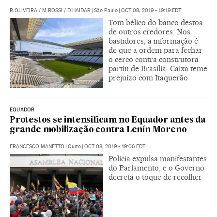
R.OLIVEIRA
/
M.ROSSI
/
D.HAIDAR
|
São Paulo
|
OCT 08, 2019 - 19:19
EDT
Tom bélico do banco destoa
de outros credores. Nos
bastidores, a informação é
de que a ordem para fechar
o cerco contra construtora
partiu de Brasília. Caixa teme
prejuízo com Itaquerão
EQUADOR
Protestos se intensificam no Equador antes da
grande mobilização contra Lenín Moreno
FRANCESCO MANETTO
|
Quito
|
OCT 08, 2019 - 19:06
EDT
Polícia expulsa manifestantes
do Parlamento, e o Governo
decreta o toque de recolher