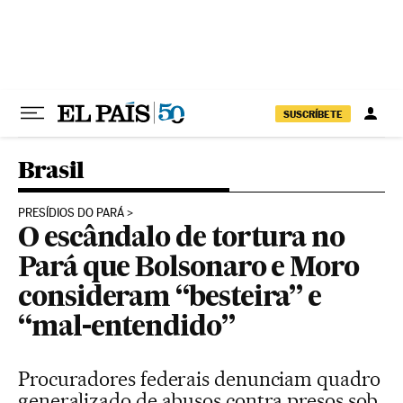
Pular para o conteúdo
SUSCRÍBETE
Brasil
PRESÍDIOS DO PARÁ
O escândalo de tortura no
Pará que Bolsonaro e Moro
consideram “besteira” e
“mal-entendido”
Procuradores federais denunciam quadro
generalizado de abusos contra presos sob