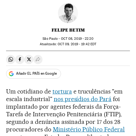
FELIPE BETIM
São Paulo -
OCT
08, 2019 - 22:20
atualizado:
OCT
09, 2019 - 19:42
EDT
Compartir en Whatsapp
Compartir en Facebook
Compartir en Twitter
Desplegar Redes Sociales
Añadir EL PAÍS en Google
Um cotidiano de
tortura
e truculências "em
escala industrial"
nos presídios do Pará
foi
implantado por agentes federais da Força-
Tarefa de Intervenção Penitenciária (FTIP),
segundo a denúncia assinada por 17 dos 28
procuradores do
Ministério Público Federal