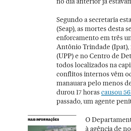
no dia anterior já estava
Segundo a secretaria est
(Seap), as mortes desta 
enforcamento em três uni
Antônio Trindade (Ipat),
(UPP) e no Centro de De
todos localizados na capi
conflitos internos vêm 
manauara pelo menos des
durou 17 horas
causou 56
passado, um agente penit
O Departamento
MAIS INFORMAÇÕES
à agência de no