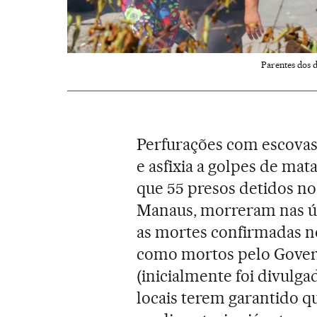
Parentes dos 
Perfurações com escovas 
e asfixia a golpes de mat
que 55 presos detidos n
Manaus, morreram nas úl
as mortes confirmadas n
como mortos pelo Gover
(inicialmente foi divulg
locais terem garantido q