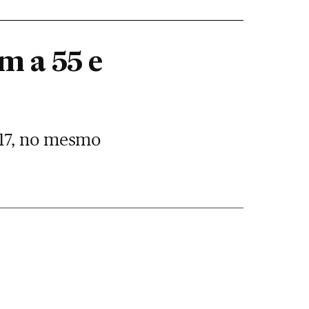
m a 55 e
017, no mesmo