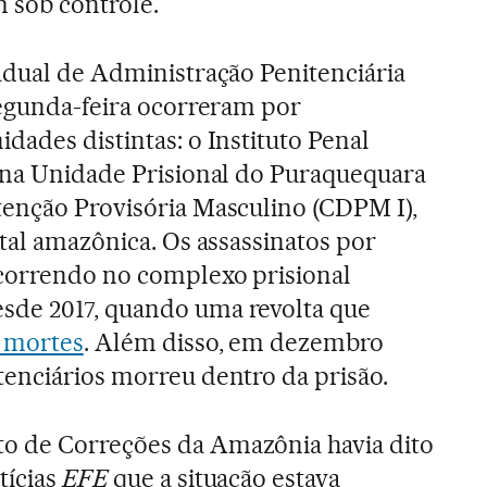
m sob controle.
adual de Administração Penitenciária
segunda-feira ocorreram por
dades distintas: o Instituto Penal
 na Unidade Prisional do Puraquequara
tenção Provisória Masculino (CDPM I),
tal amazônica. Os assassinatos por
ocorrendo no complexo prisional
de 2017, quando uma revolta que
 mortes
. Além disso, em dezembro
enciários morreu dentro da prisão.
 de Correções da Amazônia havia dito
tícias
EFE
que a situação estava