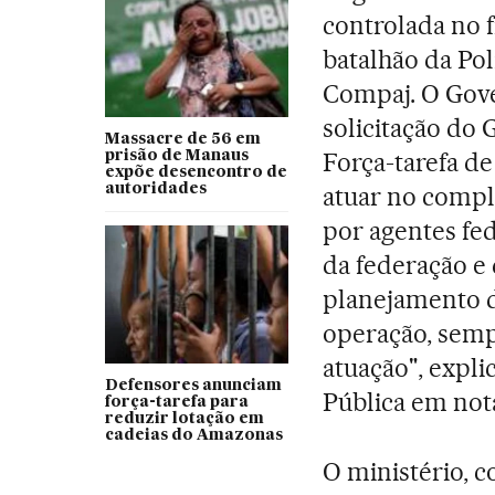
controlada no 
batalhão da Pol
Compaj. O Gove
solicitação do
Massacre de 56 em
Força-tarefa de
prisão de Manaus
expõe desencontro de
autoridades
atuar no compl
por agentes fe
da federação e 
planejamento d
operação, semp
atuação", expli
Defensores anunciam
Pública em not
força-tarefa para
reduzir lotação em
cadeias do Amazonas
O ministério, 