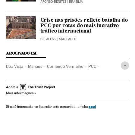
AFONSO BENITES
| BRASÍLIA
Crise nas prisões reflete batalha do
PCC por rotas do mais lucrativo
tráfico internacional
GIL ALESSI
| SÃO PAULO
ARQUIVADO EM
Boa Vista
Manaus
Comando Vermelho
PCC
Michel Temer
Roraima
Estado do Amazonas
São Paulo
Presidente Brasil
Homicídios
Adere a
Mais informações
Estado São Paulo
Presidência Brasil
Crime organizado
Governo Brasil
Brasil
Delinquência
aquí
Si está interesado en licenciar este contenido, pinche
Centros penitenciários
América do Sul
América Latina
Regime penitenciário
Governo
Delitos
América