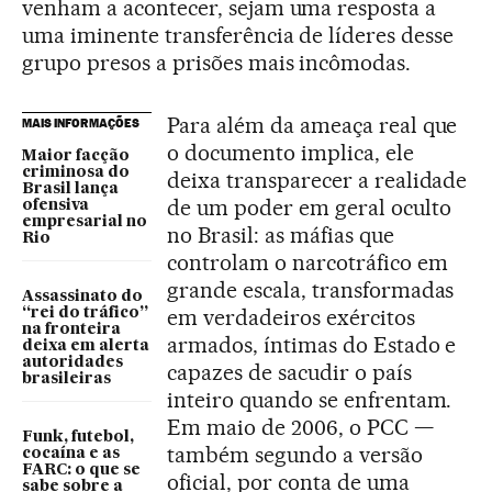
venham a acontecer, sejam uma resposta a
uma iminente transferência de líderes desse
grupo presos a prisões mais incômodas.
Para além da ameaça real que
MAIS INFORMAÇÕES
o documento implica, ele
Maior facção
criminosa do
deixa transparecer a realidade
Brasil lança
de um poder em geral oculto
ofensiva
empresarial no
no Brasil: as máfias que
Rio
controlam o narcotráfico em
grande escala, transformadas
Assassinato do
em verdadeiros exércitos
“rei do tráfico”
na fronteira
armados, íntimas do Estado e
deixa em alerta
autoridades
capazes de sacudir o país
brasileiras
inteiro quando se enfrentam.
Em maio de 2006, o PCC —
Funk, futebol,
também segundo a versão
cocaína e as
FARC: o que se
oficial, por conta de uma
sabe sobre a