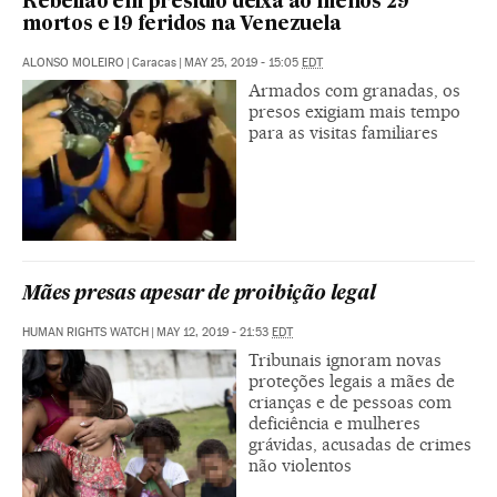
Rebelião em presídio deixa ao menos 29
mortos e 19 feridos na Venezuela
ALONSO MOLEIRO
|
Caracas
|
MAY 25, 2019 - 15:05
EDT
Armados com granadas, os
presos exigiam mais tempo
para as visitas familiares
Mães presas apesar de proibição legal
HUMAN RIGHTS WATCH
|
MAY 12, 2019 - 21:53
EDT
Tribunais ignoram novas
proteções legais a mães de
crianças e de pessoas com
deficiência e mulheres
grávidas, acusadas de crimes
não violentos