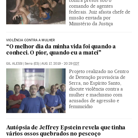
contra presos sob o
comando de agentes
federais. Juiz afasta chefe de
missão enviada por
Ministério da Justiça
VIOLÊNCIA CONTRA A MULHER
“O melhor dia da minha vida foi quando a
conheci. O pior, quando eu a matei”
GIL ALESSI
|
Serra (ES)
|
AUG 17, 2019 - 20:29
EDT
Projeto realizado no Centro
de Detenção provisória de
Serra, no Espírito Santo,
discute violência contra a
mulher e machismo com
acusados de agressão e
feminicídio
Autópsia de Jeffrey Epstein revela que tinha
vários ossos quebrados no pescoço