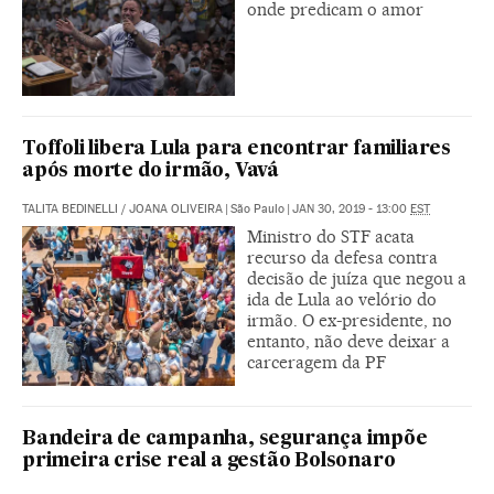
onde predicam o amor
Toffoli libera Lula para encontrar familiares
após morte do irmão, Vavá
TALITA BEDINELLI
/
JOANA OLIVEIRA
|
São Paulo
|
JAN 30, 2019 - 13:00
EST
Ministro do STF acata
recurso da defesa contra
decisão de juíza que negou a
ida de Lula ao velório do
irmão. O ex-presidente, no
entanto, não deve deixar a
carceragem da PF
Bandeira de campanha, segurança impõe
primeira crise real a gestão Bolsonaro