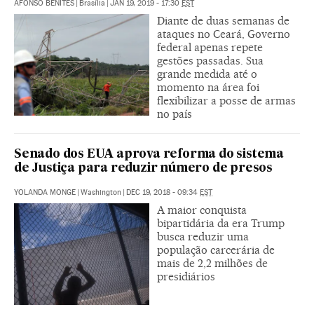
AFONSO BENITES
|
Brasília
|
JAN 19, 2019 - 17:30
EST
Diante de duas semanas de
ataques no Ceará, Governo
federal apenas repete
gestões passadas. Sua
grande medida até o
momento na área foi
flexibilizar a posse de armas
no país
Senado dos EUA aprova reforma do sistema
de Justiça para reduzir número de presos
YOLANDA MONGE
|
Washington
|
DEC 19, 2018 - 09:34
EST
A maior conquista
bipartidária da era Trump
busca reduzir uma
população carcerária de
mais de 2,2 milhões de
presidiários