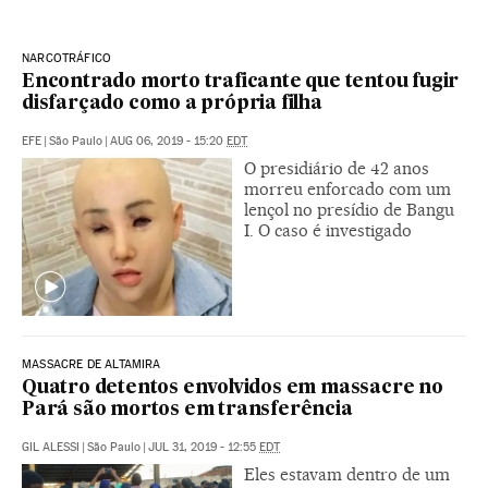
NARCOTRÁFICO
Encontrado morto traficante que tentou fugir
disfarçado como a própria filha
EFE
|
São Paulo
|
AUG 06, 2019 - 15:20
EDT
O presidiário de 42 anos
morreu enforcado com um
lençol no presídio de Bangu
I. O caso é investigado
MASSACRE DE ALTAMIRA
Quatro detentos envolvidos em massacre no
Pará são mortos em transferência
GIL ALESSI
|
São Paulo
|
JUL 31, 2019 - 12:55
EDT
Eles estavam dentro de um