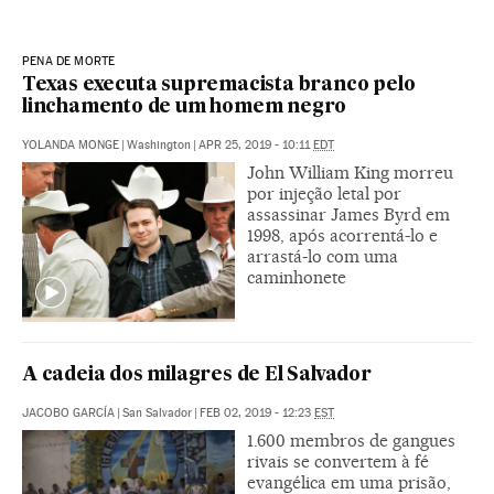
PENA DE MORTE
Texas executa supremacista branco pelo
linchamento de um homem negro
YOLANDA MONGE
|
Washington
|
APR 25, 2019 - 10:11
EDT
John William King morreu
por injeção letal por
assassinar James Byrd em
1998, após acorrentá-lo e
arrastá-lo com uma
caminhonete
A cadeia dos milagres de El Salvador
JACOBO GARCÍA
|
San Salvador
|
FEB 02, 2019 - 12:23
EST
1.600 membros de gangues
rivais se convertem à fé
evangélica em uma prisão,