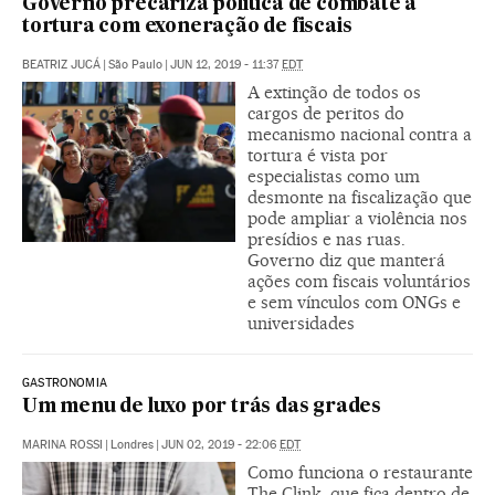
Governo precariza política de combate à
tortura com exoneração de fiscais
BEATRIZ JUCÁ
|
São Paulo
|
JUN 12, 2019 - 11:37
EDT
A extinção de todos os
cargos de peritos do
mecanismo nacional contra a
tortura é vista por
especialistas como um
desmonte na fiscalização que
pode ampliar a violência nos
presídios e nas ruas.
Governo diz que manterá
ações com fiscais voluntários
e sem vínculos com ONGs e
universidades
GASTRONOMIA
Um menu de luxo por trás das grades
MARINA ROSSI
|
Londres
|
JUN 02, 2019 - 22:06
EDT
Como funciona o restaurante
The Clink, que fica dentro de