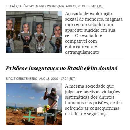
EL PAÍS
/
AGÊNCIAS
|
Madri / Washington
|
AUG 15, 2019 - 08:40
EDT
Acusado de exploração
sexual de menores, magnata
morreu no sábado num
aparente suicídio em sua
cela. O resultado é
compatível com
enforcamento e
estrangulamento
Prisões e insegurança no Brasil: efeito dominó
BIRGIT GERSTENBERG
|
AUG 13, 2019 - 17:24
EDT
A mesma sociedade que
julga aceitáveis as violações
sistemáticas dos direitos
humanos nas prisões, acaba
sofrendo as consequências
da falta de segurança