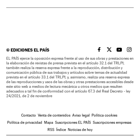
©
EDICIONES EL PAÍS
EL PAÍS BRASIL EN
EL PAÍS BRASI
EL PAÍS B
EL PA
EL PAÍS ejerce la oposición expresa frente al uso de sus obras y prestaciones en
la elaboración de revistas de prensa prevista en el artículo 32.1 del TRLPI;
también realiza la reserva expresa frente a la reproducción, distribución y
comunicación pública de sus trabajos y artículos sobre temas de actualidad
prevista en el artículo 33.1 del TRLPI; y, asimismo, realiza una reserva expresa
de las reproducciones y usos de las obras y otras prestaciones accesibles desde
este sitio web a medios de lectura mecánica u otros medios que resulten
adecuados a tal fin de conformidad con el artículo 67.3 del Real Decreto - ley
24/2021, de 2 de noviembre
Contacto
Venta de contenidos
Aviso legal
Política cookies
Política de privacidad
Mapa
Suscripciones EL PAÍS
Suscripciones empresas
RSS
Índice
Noticias de hoy