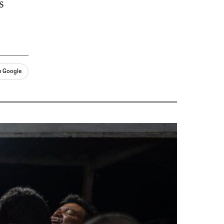
s
n Google