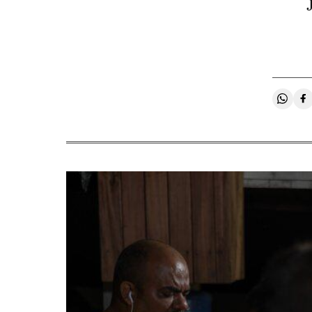
Compa
C