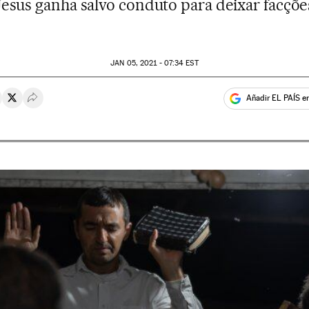
Jesus ganha salvo conduto para deixar facçõe
JAN
05, 2021 - 07:34
EST
Añadir EL PAÍS e
rtir en Whatsapp
ompartir en Facebook
Compartir en Twitter
Desplegar Redes Sociales