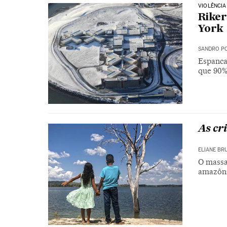
VIOLÊNCIA
Riker
York
SANDRO PO
Espanca
que 90%
As cr
ELIANE BR
O massa
amazôn