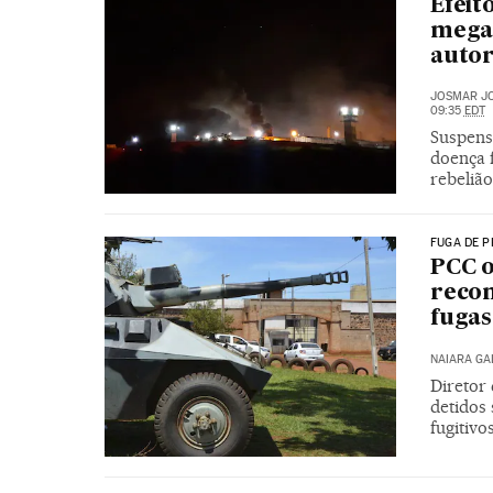
Efeit
megar
autor
JOSMAR JO
09:35
EDT
Suspens
doença 
rebeliã
FUGA DE P
PCC o
recom
fugas
NAIARA G
Diretor
detidos 
fugitivo