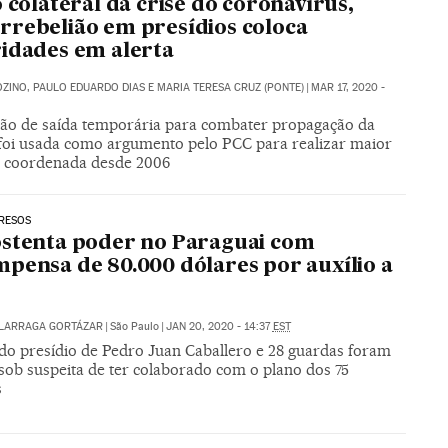
o colateral da crise do coronavírus,
rebelião em presídios coloca
idades em alerta
ZINO, PAULO EDUARDO DIAS E MARIA TERESA CRUZ (PONTE)
|
MAR 17, 2020 -
ão de saída temporária para combater propagação da
foi usada como argumento pelo PCC para realizar maior
o coordenada desde 2006
RESOS
stenta poder no Paraguai com
pensa de 80.000 dólares por auxílio a
ALARRAGA GORTÁZAR
|
São Paulo
|
JAN 20, 2020 - 14:37
EST
 do presídio de Pedro Juan Caballero e 28 guardas foram
sob suspeita de ter colaborado com o plano dos 75
s