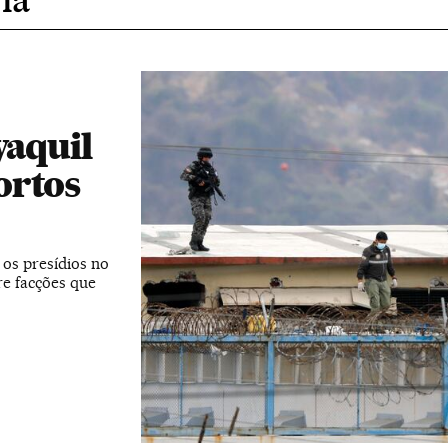
yaquil
ortos
os presídios no
re facções que