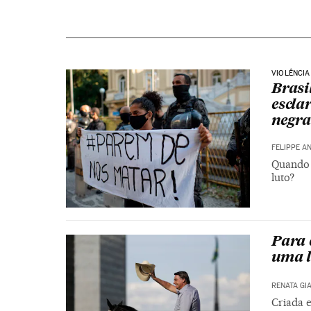
VIOLÊNCIA
Brasi
escla
negra
FELIPPE AN
Quando 
luto?
Para 
uma l
RENATA GIA
Criada 