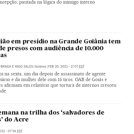
ncepção, pautada na lógica do inimigo interno
ião em presídio na Grande Goiânia tem
’ de presos com audiência de 10.000
as
 BRAGA E YAGO SALES
|
Goiânia
|
FEB 20, 2021 - 17:07
EST
i na sexta, um dia depois de assassinato de agente
iário e da mulher dele com 15 tiros. OAB de Goiás e
es afirmam em relatório que tortura de internos cresceu
ade
mana na trilha dos ‘salvadores de
’ do Acre
021 - 07:34
EST