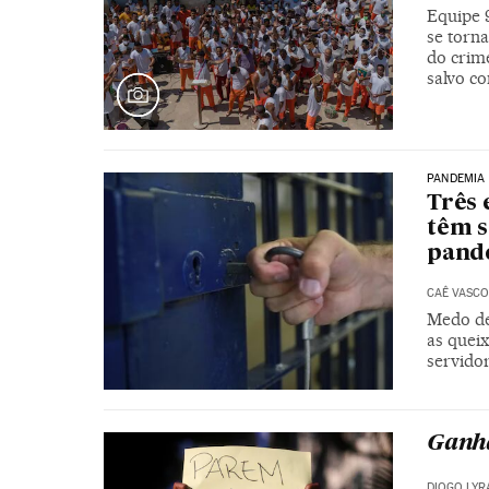
Equipe 
se torn
do crim
salvo co
PANDEMIA
Três 
têm s
pande
CAÊ VASCO
Medo de
as quei
servido
Ganha
DIOGO LYR