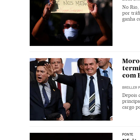
No Rio,
por tráf
ganha c
Moro 
termi
com 
BREILLER 
Depois 
princip
cargo po
PONTE