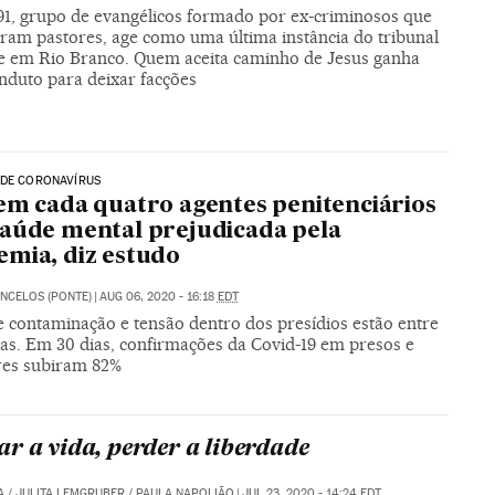
91, grupo de evangélicos formado por ex-criminosos que
aram pastores, age como uma última instância do tribunal
e em Rio Branco. Quem aceita caminho de Jesus ganha
nduto para deixar facções
 DE CORONAVÍRUS
em cada quatro agentes penitenciários
aúde mental prejudicada pela
mia, diz estudo
NCELOS (PONTE)
|
AUG 06, 2020 - 16:18
EDT
 contaminação e tensão dentro dos presídios estão entre
xas. Em 30 dias, confirmações da Covid-19 em presos e
res subiram 82%
r a vida, perder a liberdade
A
/
JULITA LEMGRUBER
/
PAULA NAPOLIÃO
|
JUL 23, 2020 - 14:24
EDT