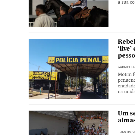
a sua co
Rebel
‘live
pesso
GABRIELLA
Motim fo
penitenc
entidad
na unid
Um se
almas
|
JAN 05, 2