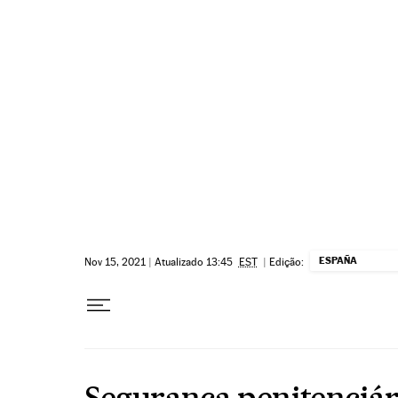
Pular para o conteúdo
ESPAÑA
Nov 15, 2021
|
Atualizado 13:45
EST
|
Edição:
Segurança penitenciár