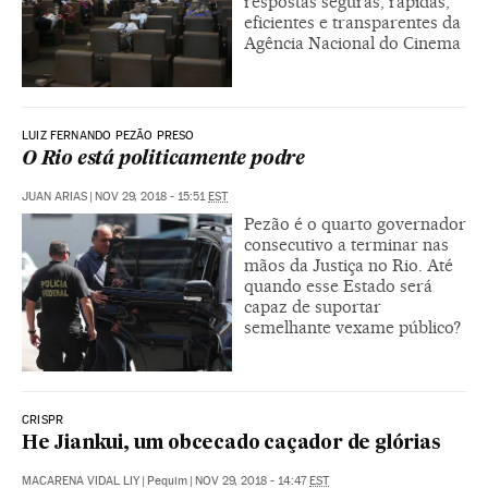
respostas seguras, rápidas,
eficientes e transparentes da
Agência Nacional do Cinema
LUIZ FERNANDO PEZÃO PRESO
O Rio está politicamente podre
JUAN ARIAS
|
NOV 29, 2018 - 15:51
EST
Pezão é o quarto governador
consecutivo a terminar nas
mãos da Justiça no Rio. Até
quando esse Estado será
capaz de suportar
semelhante vexame público?
CRISPR
He Jiankui, um obcecado caçador de glórias
MACARENA VIDAL LIY
|
Pequim
|
NOV 29, 2018 - 14:47
EST