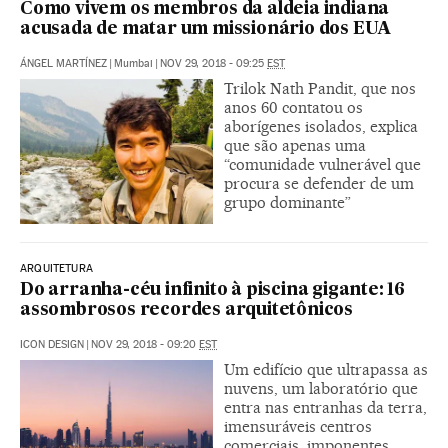
Como vivem os membros da aldeia indiana
acusada de matar um missionário dos EUA
ÁNGEL MARTÍNEZ
|
Mumbai
|
NOV 29, 2018 - 09:25
EST
Trilok Nath Pandit, que nos
anos 60 contatou os
aborígenes isolados, explica
que são apenas uma
“comunidade vulnerável que
procura se defender de um
grupo dominante”
ARQUITETURA
Do arranha-céu infinito à piscina gigante: 16
assombrosos recordes arquitetônicos
ICON DESIGN
|
NOV 29, 2018 - 09:20
EST
Um edifício que ultrapassa as
nuvens, um laboratório que
entra nas entranhas da terra,
imensuráveis centros
comerciais, imponentes