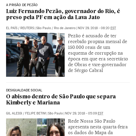
A PRISÃO DE PEZÃO
Luiz Fernando Pezão, governador do Rio, é
preso pela PF em ação da Lava Jato
EL PAÍS
/
REUTERS
|
São Paulo / Rio de Janeiro
|
NOV 29, 2018 - 08:20
EST
Pezão é acusado de ter
recebido propina mensal de
150.000 reais de um
esquema de corrupção na
época em que era secretário
de Obras e vice-governador
de Sérgio Cabral
DESIGUALDADE SOCIAL
O abismo dentro de São Paulo que separa
Kimberly e Mariana
GIL ALESSI
/
FELIPE BETIM
|
São Paulo
|
NOV 29, 2018 - 05:09
EST
Rede Nossa São Paulo
apresenta nesta quarta-feira
os dados do Mapa da