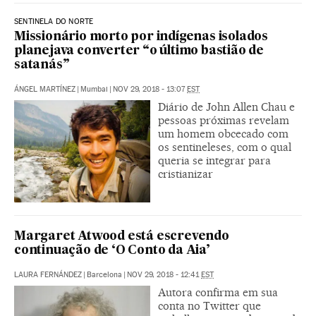
SENTINELA DO NORTE
Missionário morto por indígenas isolados
planejava converter “o último bastião de
satanás”
ÁNGEL MARTÍNEZ
|
Mumbai
|
NOV 29, 2018 - 13:07
EST
Diário de John Allen Chau e
pessoas próximas revelam
um homem obcecado com
os sentineleses, com o qual
queria se integrar para
cristianizar
Margaret Atwood está escrevendo
continuação de ‘O Conto da Aia’
LAURA FERNÁNDEZ
|
Barcelona
|
NOV 29, 2018 - 12:41
EST
Autora confirma em sua
conta no Twitter que