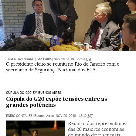
TOM C. AVENDAÑO
|
São Paulo
|
NOV 29, 2018 - 22:23
EST
O presidente eleito se reuniu no Rio de Janeiro com o
secretário de Segurança Nacional dos EUA
CÚPULA DO G20 EM BUENOS AIRES
Cúpula do G20 expõe tensões entre as
grandes potências
ENRIC GONZÁLEZ
|
Buenos Aires
|
NOV 29, 2018 - 18:12
EST
Reunião dos representantes
das 20 maiores economias
do mundo deve ser mais