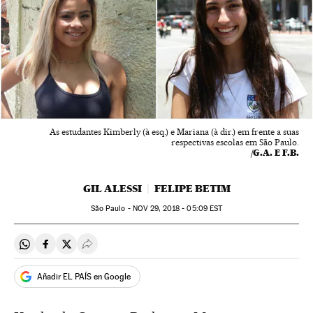
As estudantes Kimberly (à esq.) e Mariana (à dir.) em frente a suas
respectivas escolas em São Paulo.
/G.A. E F.B.
GIL ALESSI
FELIPE BETIM
São Paulo -
NOV
29, 2018 - 05:09
EST
Compartir en Whatsapp
Compartir en Facebook
Compartir en Twitter
Desplegar Redes Sociales
Añadir EL PAÍS en Google