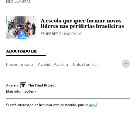
KIKO LLANERAS
A escola que quer formar novos
líderes nas periferias brasileiras
FELIPE BETIM
| SÃO PAULO
ARQUIVADO EM
Ensino privado
Avenida Paulista
Bolsa Família
São Paulo
Favelas
Estado São Paulo
Desigualdade social
Favelização
Desemprego
Adere a
Mais informações
Pobreza
Ensino público
Brasil
Emprego
Governo Brasil
América do Sul
América Latina
aquí
Si está interesado en licenciar este contenido, pinche
Governo
Política social
América
Sistema educativo
Problemas sociais
Educação
Trabalho
Sociedade
Política