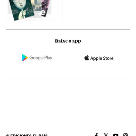
Baixe o app
©
EDICIONES EL PAÍS