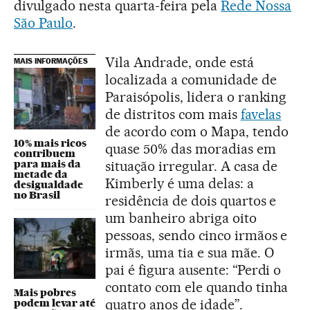
divulgado nesta quarta-feira pela
Rede Nossa
São Paulo
.
Vila Andrade, onde está
MAIS INFORMAÇÕES
localizada a comunidade de
Paraisópolis, lidera o ranking
de distritos com mais
favelas
de acordo com o Mapa, tendo
10% mais ricos
quase 50% das moradias em
contribuem
para mais da
situação irregular. A casa de
metade da
Kimberly é uma delas: a
desigualdade
no Brasil
residência de dois quartos e
um banheiro abriga oito
pessoas, sendo cinco irmãos e
irmãs, uma tia e sua mãe. O
pai é figura ausente: “Perdi o
contato com ele quando tinha
Mais pobres
quatro anos de idade”.
podem levar até