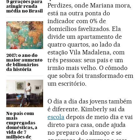
9 gerações para
Perdizes, onde Mariana mora,
atingir renda
média no Brasil
está na outra ponta do
indicador com 0% de
domicílios favelizados. Ela
divide um apartamento de
quatro quartos, ao lado da
estação Vila Madalena, com
2017: o ano do
três pessoas: seus pais e um
maior aumento
de bilionários
irmão mais velho. O cômodo
da história
que sobra foi transformado em
um escritório.
O dia a dia das jovens também
é diferente. Kimberly sai da
No país com
escola
depois de meio dia e vai
mais
empregadas
direto para casa, onde ajuda
domésticas, a
no preparo do almoço e se
vida de 7
milhões de